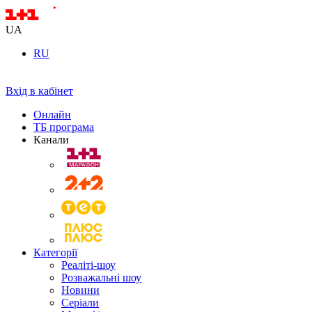
UA
RU
Вхід в кабінет
Онлайн
ТБ програма
Канали
Категорії
Реаліті-шоу
Розважальні шоу
Новини
Серіали