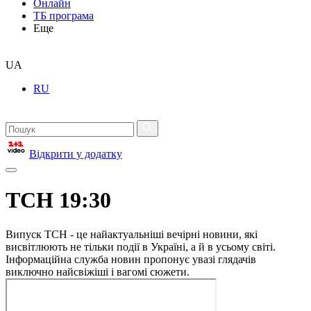
Онлайн
ТБ програма
Еще
UA
RU
Відкрити у додатку
ТСН 19:30
Випуск ТСН - це найактуальніші вечірні новини, які
висвітлюють не тільки події в Україні, а й в усьому світі.
Інформаційна служба новин пропонує увазі глядачів
виключно найсвіжіші і вагомі сюжети.