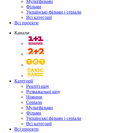
Мультфільми
Фільми
Українські фільми і серіали
Всі категорії
Всі проєкти
Канали
Категорії
Реаліті-шоу
Розважальні шоу
Новини
Серіали
Мультфільми
Фільми
Українські фільми і серіали
Всі категорії
Всі проєкти