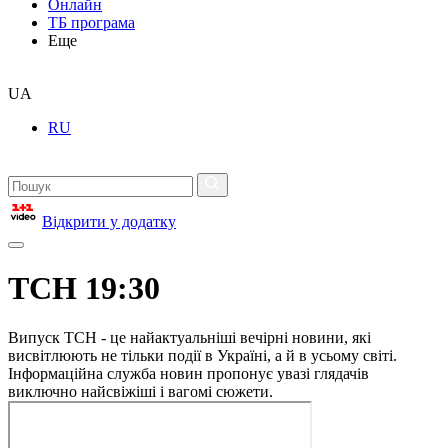
Онлайн
ТБ програма
Еще
UA
RU
Відкрити у додатку
ТСН 19:30
Випуск ТСН - це найактуальніші вечірні новини, які
висвітлюють не тільки події в Україні, а й в усьому світі.
Інформаційна служба новин пропонує увазі глядачів
виключно найсвіжіші і вагомі сюжети.