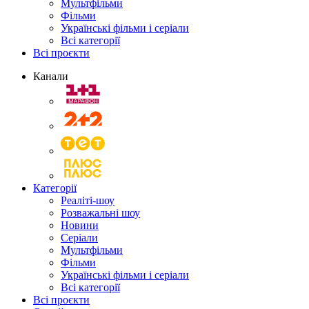
Мультфільми
Фільми
Українські фільми і серіали
Всі категорії
Всі проєкти
Канали
Категорії
Реаліті-шоу
Розважальні шоу
Новини
Серіали
Мультфільми
Фільми
Українські фільми і серіали
Всі категорії
Всі проєкти