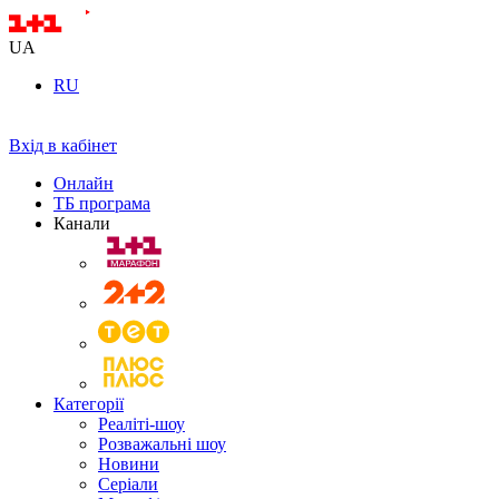
UA
RU
Вхід в кабінет
Онлайн
ТБ програма
Канали
Категорії
Реаліті-шоу
Розважальні шоу
Новини
Серіали