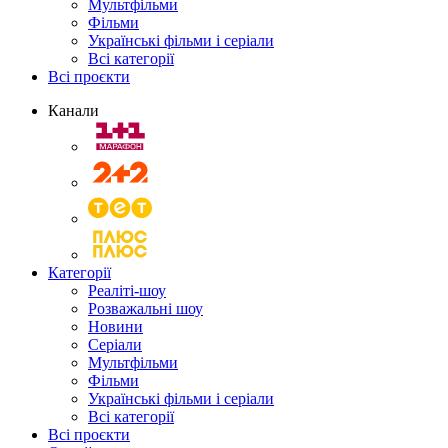
Мультфільми
Фільми
Українські фільми і серіали
Всі категорії
Всі проєкти
Канали
Категорії
Реаліті-шоу
Розважальні шоу
Новини
Серіали
Мультфільми
Фільми
Українські фільми і серіали
Всі категорії
Всі проєкти