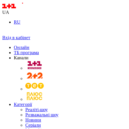
UA
RU
Вхід в кабінет
Онлайн
ТБ програма
Канали
Категорії
Реаліті-шоу
Розважальні шоу
Новини
Серіали