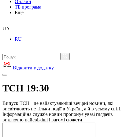
Онлайн
ТБ програма
Еще
UA
RU
Відкрити у додатку
ТСН 19:30
Випуск ТСН - це найактуальніші вечірні новини, які
висвітлюють не тільки події в Україні, а й в усьому світі.
Інформаційна служба новин пропонує увазі глядачів
виключно найсвіжіші і вагомі сюжети.