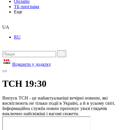
Онлайн
ТБ програма
Еще
UA
RU
Відкрити у додатку
ТСН 19:30
Випуск ТСН - це найактуальніші вечірні новини, які
висвітлюють не тільки події в Україні, а й в усьому світі.
Інформаційна служба новин пропонує увазі глядачів
виключно найсвіжіші і вагомі сюжети.