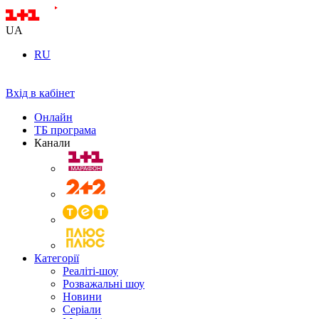
UA
RU
Вхід в кабінет
Онлайн
ТБ програма
Канали
Категорії
Реаліті-шоу
Розважальні шоу
Новини
Серіали