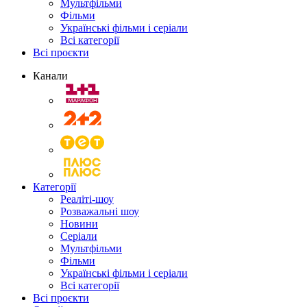
Мультфільми
Фільми
Українські фільми і серіали
Всі категорії
Всі проєкти
Канали
Категорії
Реаліті-шоу
Розважальні шоу
Новини
Серіали
Мультфільми
Фільми
Українські фільми і серіали
Всі категорії
Всі проєкти