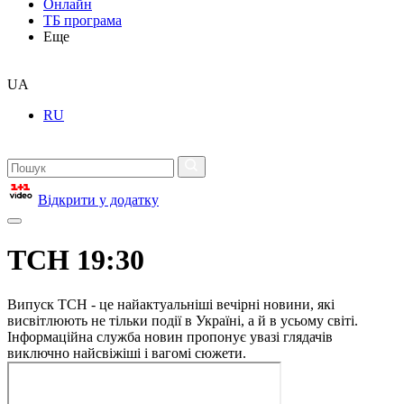
Онлайн
ТБ програма
Еще
UA
RU
Відкрити у додатку
ТСН 19:30
Випуск ТСН - це найактуальніші вечірні новини, які
висвітлюють не тільки події в Україні, а й в усьому світі.
Інформаційна служба новин пропонує увазі глядачів
виключно найсвіжіші і вагомі сюжети.