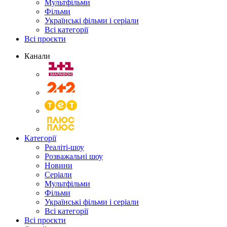
Мультфільми
Фільми
Українські фільми і серіали
Всі категорії
Всі проєкти
Канали
Категорії
Реаліті-шоу
Розважальні шоу
Новини
Серіали
Мультфільми
Фільми
Українські фільми і серіали
Всі категорії
Всі проєкти