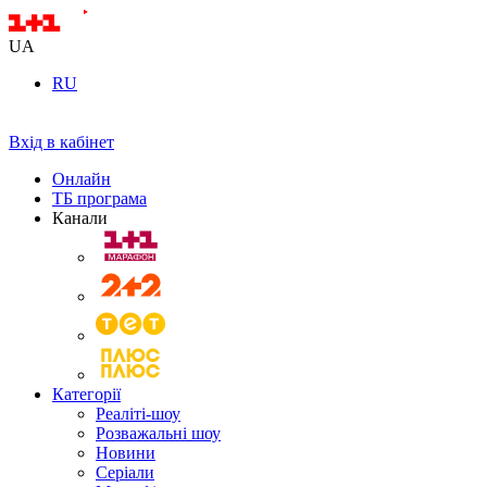
UA
RU
Вхід в кабінет
Онлайн
ТБ програма
Канали
Категорії
Реаліті-шоу
Розважальні шоу
Новини
Серіали