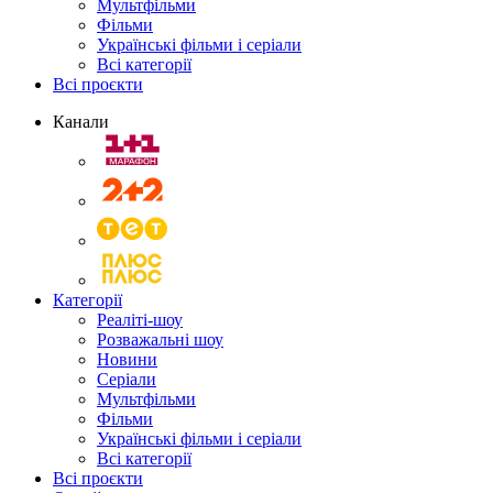
Мультфільми
Фільми
Українські фільми і серіали
Всі категорії
Всі проєкти
Канали
Категорії
Реаліті-шоу
Розважальні шоу
Новини
Серіали
Мультфільми
Фільми
Українські фільми і серіали
Всі категорії
Всі проєкти