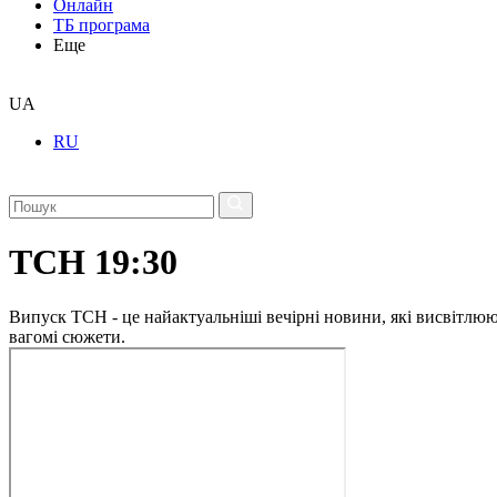
Онлайн
ТБ програма
Еще
UA
RU
ТСН 19:30
Випуск ТСН - це найактуальніші вечірні новини, які висвітлюють
вагомі сюжети.