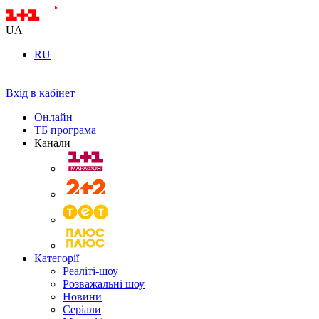
UA
RU
Вхід в кабінет
Онлайн
ТБ програма
Канали
Категорії
Реаліті-шоу
Розважальні шоу
Новини
Серіали