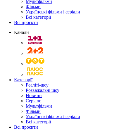
Мультфільми
Фільми
Українські фільми і серіали
Всі категорії
Всі проєкти
Канали
Категорії
Реаліті-шоу
Розважальні шоу
Новини
Серіали
Мультфільми
Фільми
Українські фільми і серіали
Всі категорії
Всі проєкти