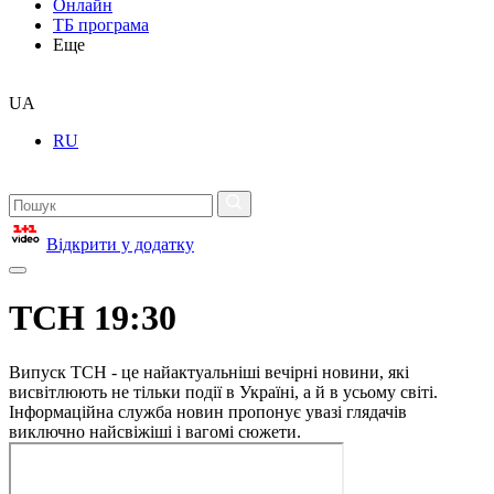
Онлайн
ТБ програма
Еще
UA
RU
Відкрити у додатку
ТСН 19:30
Випуск ТСН - це найактуальніші вечірні новини, які
висвітлюють не тільки події в Україні, а й в усьому світі.
Інформаційна служба новин пропонує увазі глядачів
виключно найсвіжіші і вагомі сюжети.