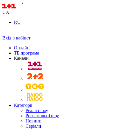
UA
RU
Вхід в кабінет
Онлайн
ТБ програма
Канали
Категорії
Реаліті-шоу
Розважальні шоу
Новини
Серіали