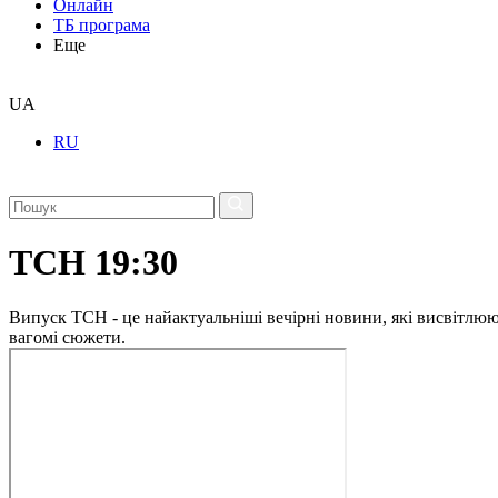
Онлайн
ТБ програма
Еще
UA
RU
ТСН 19:30
Випуск ТСН - це найактуальніші вечірні новини, які висвітлюють
вагомі сюжети.