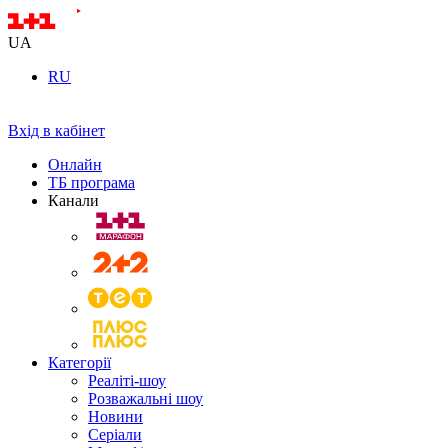
UA
RU
Вхід в кабінет
Онлайн
ТБ програма
Канали
Категорії
Реаліті-шоу
Розважальні шоу
Новини
Серіали