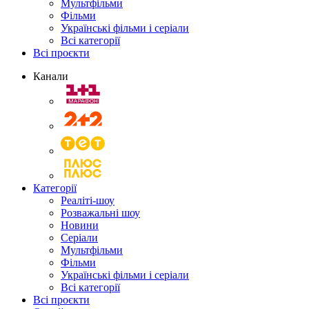
Мультфільми
Фільми
Українські фільми і серіали
Всі категорії
Всі проєкти
Канали
Категорії
Реаліті-шоу
Розважальні шоу
Новини
Серіали
Мультфільми
Фільми
Українські фільми і серіали
Всі категорії
Всі проєкти