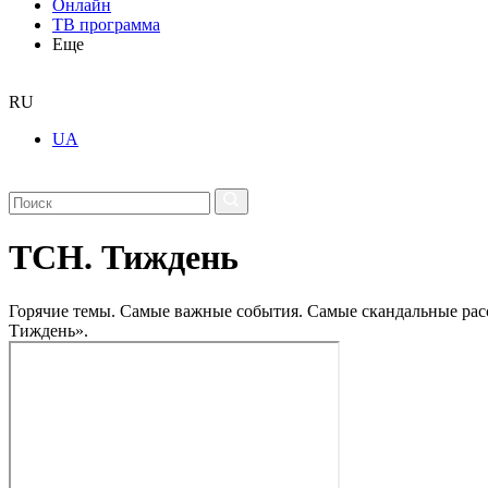
Онлайн
ТВ программа
Еще
RU
UA
ТСН. Тиждень
Горячие темы. Самые важные события. Самые скандальные рассл
Тиждень».