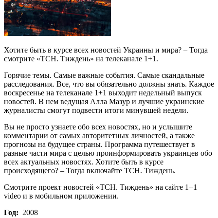
Хотите быть в курсе всех новостей Украины и мира? – Тогда
смотрите «ТСН. Тиждень» на телеканале 1+1.
Горячие темы. Самые важные события. Самые скандальные
расследования. Все, что вы обязательно должны знать. Каждое
воскресенье на телеканале 1+1 выходит недельный выпуск
новостей. В нем ведущая Алла Мазур и лучшие украинские
журналисты смогут подвести итоги минувшей недели.
Вы не просто узнаете обо всех новостях, но и услышите
комментарии от самых авторитетных личностей, а также
прогнозы на будущее страны. Программа путешествует в
разные части мира с целью проинформировать украинцев обо
всех актуальных новостях. Хотите быть в курсе
происходящего? – Тогда включайте ТСН. Тиждень.
Смотрите проект новостей «ТСН. Тиждень» на сайте 1+1
video и в мобильном приложении.
Год:
2008