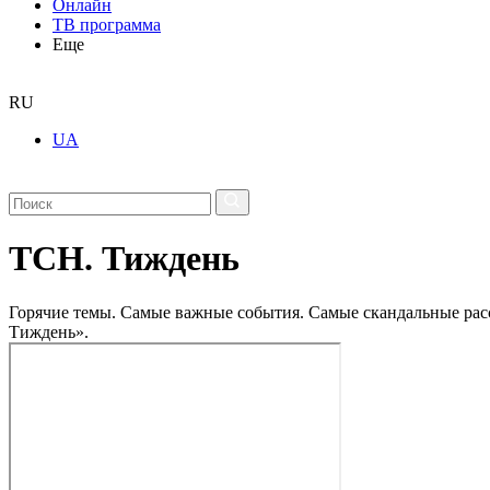
Онлайн
ТВ программа
Еще
RU
UA
ТСН. Тиждень
Горячие темы. Самые важные события. Самые скандальные рассл
Тиждень».