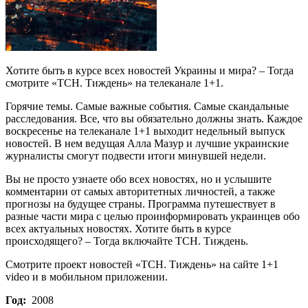
Хотите быть в курсе всех новостей Украины и мира? – Тогда
смотрите «ТСН. Тиждень» на телеканале 1+1.
Горячие темы. Самые важные события. Самые скандальные
расследования. Все, что вы обязательно должны знать. Каждое
воскресенье на телеканале 1+1 выходит недельный выпуск
новостей. В нем ведущая Алла Мазур и лучшие украинские
журналисты смогут подвести итоги минувшей недели.
Вы не просто узнаете обо всех новостях, но и услышите
комментарии от самых авторитетных личностей, а также
прогнозы на будущее страны. Программа путешествует в
разные части мира с целью проинформировать украинцев обо
всех актуальных новостях. Хотите быть в курсе
происходящего? – Тогда включайте ТСН. Тиждень.
Смотрите проект новостей «ТСН. Тиждень» на сайте 1+1
video и в мобильном приложении.
Год:
2008