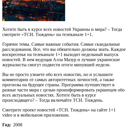
Хотите быть в курсе всех новостей Украины и мира? – Тогда
смотрите «ТСН. Тиждень» на телеканале 1+1.
Горячие темы. Самые важные события. Самые скандальные
расследования. Все, что вы обязательно должны знать. Каждое
воскресенье на телеканале 1+1 выходит недельный выпуск
новостей. В нем ведущая Алла Мазур и лучшие украинские
журналисты смогут подвести итоги минувшей недели.
Вы не просто узнаете обо всех новостях, но и услышите
комментарии от самых авторитетных личностей, а также
прогнозы на будущее страны. Программа путешествует в
разные части мира с целью проинформировать украинцев обо
всех актуальных новостях. Хотите быть в курсе
происходящего? – Тогда включайте ТСН. Тиждень.
Смотрите проект новостей «ТСН. Тиждень» на сайте 1+1
video и в мобильном приложении.
Год:
2008