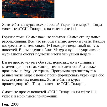
Хотите быть в курсе всех новостей Украины и мира? – Тогда
смотрите «ТСН. Тиждень» на телеканале 1+1.
Горячие темы. Самые важные события. Самые скандальные
расследования. Все, что вы обязательно должны знать. Каждое
воскресенье на телеканале 1+1 выходит недельный выпуск
новостей. В нем ведущая Алла Мазур и лучшие украинские
журналисты смогут подвести итоги минувшей недели.
Вы не просто узнаете обо всех новостях, но и услышите
комментарии от самых авторитетных личностей, а также
прогнозы на будущее страны. Программа путешествует в
разные части мира с целью проинформировать украинцев обо
всех актуальных новостях. Хотите быть в курсе
происходящего? – Тогда включайте ТСН. Тиждень.
Смотрите проект новостей «ТСН. Тиждень» на сайте 1+1
video и в мобильном приложении.
Год:
2008