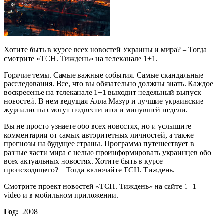
Хотите быть в курсе всех новостей Украины и мира? – Тогда
смотрите «ТСН. Тиждень» на телеканале 1+1.
Горячие темы. Самые важные события. Самые скандальные
расследования. Все, что вы обязательно должны знать. Каждое
воскресенье на телеканале 1+1 выходит недельный выпуск
новостей. В нем ведущая Алла Мазур и лучшие украинские
журналисты смогут подвести итоги минувшей недели.
Вы не просто узнаете обо всех новостях, но и услышите
комментарии от самых авторитетных личностей, а также
прогнозы на будущее страны. Программа путешествует в
разные части мира с целью проинформировать украинцев обо
всех актуальных новостях. Хотите быть в курсе
происходящего? – Тогда включайте ТСН. Тиждень.
Смотрите проект новостей «ТСН. Тиждень» на сайте 1+1
video и в мобильном приложении.
Год:
2008