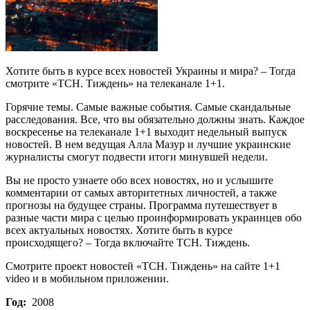
Хотите быть в курсе всех новостей Украины и мира? – Тогда
смотрите «ТСН. Тиждень» на телеканале 1+1.
Горячие темы. Самые важные события. Самые скандальные
расследования. Все, что вы обязательно должны знать. Каждое
воскресенье на телеканале 1+1 выходит недельный выпуск
новостей. В нем ведущая Алла Мазур и лучшие украинские
журналисты смогут подвести итоги минувшей недели.
Вы не просто узнаете обо всех новостях, но и услышите
комментарии от самых авторитетных личностей, а также
прогнозы на будущее страны. Программа путешествует в
разные части мира с целью проинформировать украинцев обо
всех актуальных новостях. Хотите быть в курсе
происходящего? – Тогда включайте ТСН. Тиждень.
Смотрите проект новостей «ТСН. Тиждень» на сайте 1+1
video и в мобильном приложении.
Год:
2008