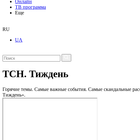
Онлайн
ТВ программа
Еще
RU
UA
ТСН. Тиждень
Горячие темы. Самые важные события. Самые скандальные рассл
Тиждень».