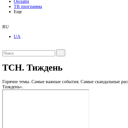
Онлайн
ТВ программа
Еще
RU
UA
ТСН. Тиждень
Горячие темы. Самые важные события. Самые скандальные рассл
Тиждень».