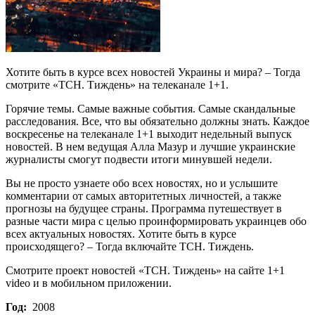
Хотите быть в курсе всех новостей Украины и мира? – Тогда
смотрите «ТСН. Тиждень» на телеканале 1+1.
Горячие темы. Самые важные события. Самые скандальные
расследования. Все, что вы обязательно должны знать. Каждое
воскресенье на телеканале 1+1 выходит недельный выпуск
новостей. В нем ведущая Алла Мазур и лучшие украинские
журналисты смогут подвести итоги минувшей недели.
Вы не просто узнаете обо всех новостях, но и услышите
комментарии от самых авторитетных личностей, а также
прогнозы на будущее страны. Программа путешествует в
разные части мира с целью проинформировать украинцев обо
всех актуальных новостях. Хотите быть в курсе
происходящего? – Тогда включайте ТСН. Тиждень.
Смотрите проект новостей «ТСН. Тиждень» на сайте 1+1
video и в мобильном приложении.
Год:
2008