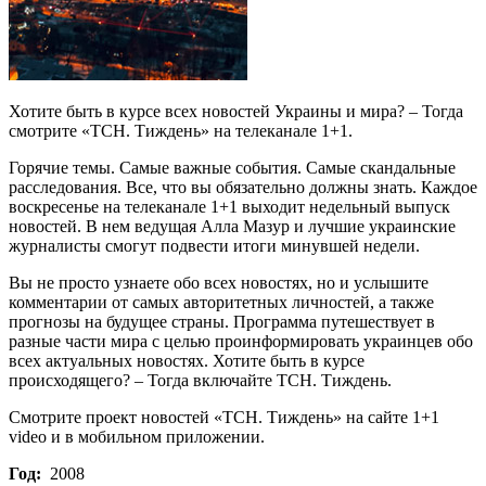
Хотите быть в курсе всех новостей Украины и мира? – Тогда
смотрите «ТСН. Тиждень» на телеканале 1+1.
Горячие темы. Самые важные события. Самые скандальные
расследования. Все, что вы обязательно должны знать. Каждое
воскресенье на телеканале 1+1 выходит недельный выпуск
новостей. В нем ведущая Алла Мазур и лучшие украинские
журналисты смогут подвести итоги минувшей недели.
Вы не просто узнаете обо всех новостях, но и услышите
комментарии от самых авторитетных личностей, а также
прогнозы на будущее страны. Программа путешествует в
разные части мира с целью проинформировать украинцев обо
всех актуальных новостях. Хотите быть в курсе
происходящего? – Тогда включайте ТСН. Тиждень.
Смотрите проект новостей «ТСН. Тиждень» на сайте 1+1
video и в мобильном приложении.
Год:
2008