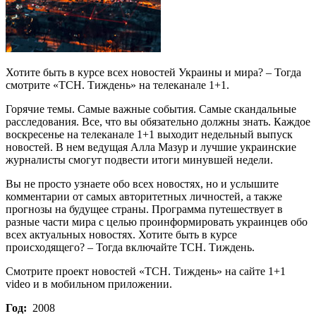
Хотите быть в курсе всех новостей Украины и мира? – Тогда
смотрите «ТСН. Тиждень» на телеканале 1+1.
Горячие темы. Самые важные события. Самые скандальные
расследования. Все, что вы обязательно должны знать. Каждое
воскресенье на телеканале 1+1 выходит недельный выпуск
новостей. В нем ведущая Алла Мазур и лучшие украинские
журналисты смогут подвести итоги минувшей недели.
Вы не просто узнаете обо всех новостях, но и услышите
комментарии от самых авторитетных личностей, а также
прогнозы на будущее страны. Программа путешествует в
разные части мира с целью проинформировать украинцев обо
всех актуальных новостях. Хотите быть в курсе
происходящего? – Тогда включайте ТСН. Тиждень.
Смотрите проект новостей «ТСН. Тиждень» на сайте 1+1
video и в мобильном приложении.
Год:
2008