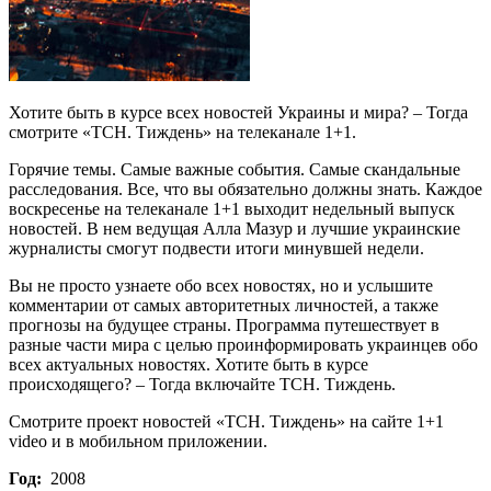
Хотите быть в курсе всех новостей Украины и мира? – Тогда
смотрите «ТСН. Тиждень» на телеканале 1+1.
Горячие темы. Самые важные события. Самые скандальные
расследования. Все, что вы обязательно должны знать. Каждое
воскресенье на телеканале 1+1 выходит недельный выпуск
новостей. В нем ведущая Алла Мазур и лучшие украинские
журналисты смогут подвести итоги минувшей недели.
Вы не просто узнаете обо всех новостях, но и услышите
комментарии от самых авторитетных личностей, а также
прогнозы на будущее страны. Программа путешествует в
разные части мира с целью проинформировать украинцев обо
всех актуальных новостях. Хотите быть в курсе
происходящего? – Тогда включайте ТСН. Тиждень.
Смотрите проект новостей «ТСН. Тиждень» на сайте 1+1
video и в мобильном приложении.
Год:
2008