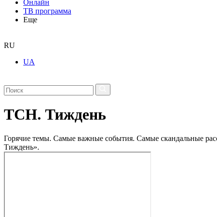
Онлайн
ТВ программа
Еще
RU
UA
ТСН. Тиждень
Горячие темы. Самые важные события. Самые скандальные рассл
Тиждень».