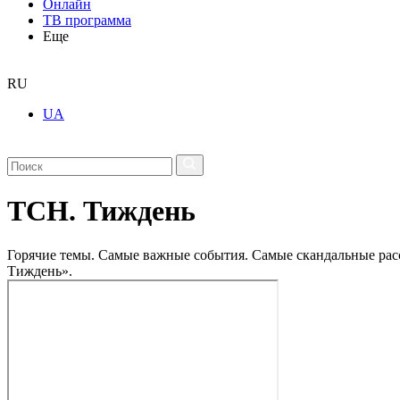
Онлайн
ТВ программа
Еще
RU
UA
ТСН. Тиждень
Горячие темы. Самые важные события. Самые скандальные рассл
Тиждень».