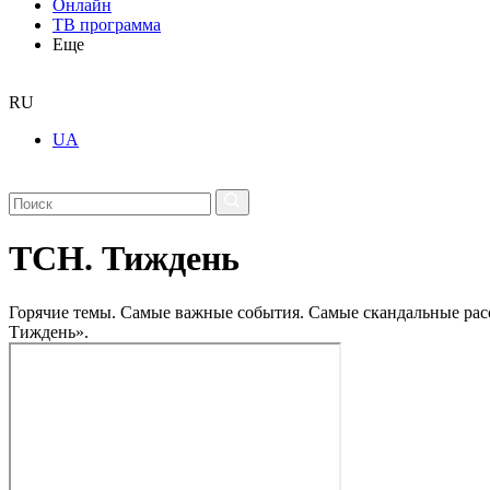
Онлайн
ТВ программа
Еще
RU
UA
ТСН. Тиждень
Горячие темы. Самые важные события. Самые скандальные рассл
Тиждень».