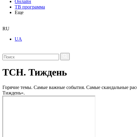
Онлайн
ТВ программа
Еще
RU
UA
ТСН. Тиждень
Горячие темы. Самые важные события. Самые скандальные рассл
Тиждень».