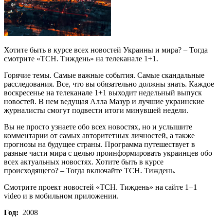
Хотите быть в курсе всех новостей Украины и мира? – Тогда
смотрите «ТСН. Тиждень» на телеканале 1+1.
Горячие темы. Самые важные события. Самые скандальные
расследования. Все, что вы обязательно должны знать. Каждое
воскресенье на телеканале 1+1 выходит недельный выпуск
новостей. В нем ведущая Алла Мазур и лучшие украинские
журналисты смогут подвести итоги минувшей недели.
Вы не просто узнаете обо всех новостях, но и услышите
комментарии от самых авторитетных личностей, а также
прогнозы на будущее страны. Программа путешествует в
разные части мира с целью проинформировать украинцев обо
всех актуальных новостях. Хотите быть в курсе
происходящего? – Тогда включайте ТСН. Тиждень.
Смотрите проект новостей «ТСН. Тиждень» на сайте 1+1
video и в мобильном приложении.
Год:
2008