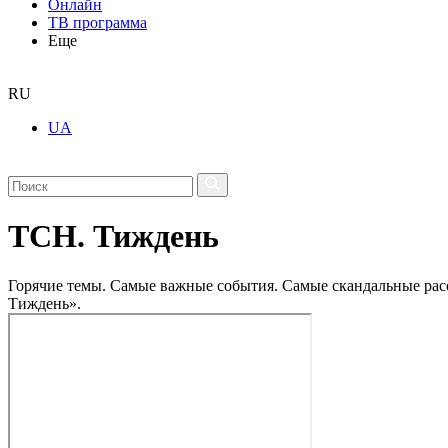
Онлайн
ТВ программа
Еще
RU
UA
ТСН. Тиждень
Горячие темы. Самые важные события. Самые скандальные рассл
Тиждень».