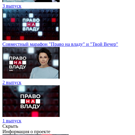
3 выпуск
Совместный марафон "Право на владу" и "Твой Вечер"
2 выпуск
1 выпуск
Скрыть
Информация о проекте