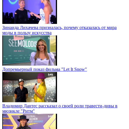
Зинаида Лихачева призналась, почему отказалась от мира
моды в пользу искусства
Допремьерный показ фильма "Let It Snow"
Владимир Дантес рассказал о своей роли травести-дивы в
мюзикле "Ритм"