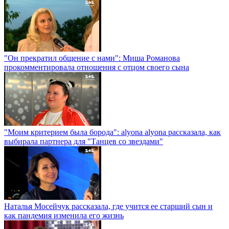
"Он прекратил общение с нами": Миша Романова
прокомментировала отношения с отцом своего сына
"Моим критерием была борода": alyona alyona рассказала, как
выбирала партнера для "Танцев со звездами"
Наталья Мосейчук рассказала, где учится ее старший сын и
как пандемия изменила его жизнь