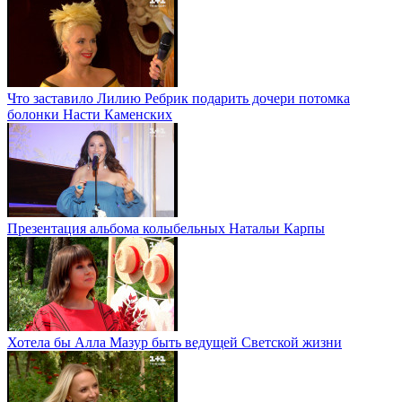
Что заставило Лилию Ребрик подарить дочери потомка
болонки Насти Каменских
Презентация альбома колыбельных Натальи Карпы
Хотела бы Алла Мазур быть ведущей Светской жизни