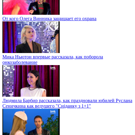
От кого Олега Винника защищает его охрана
Мика Ньютон впервые рассказала, как поборола
онкозаболевание
Людмила Барбир рассказала, как праздновали юбилей Руслана
Сеничкина как ведущего "Сніданку з 1+1"