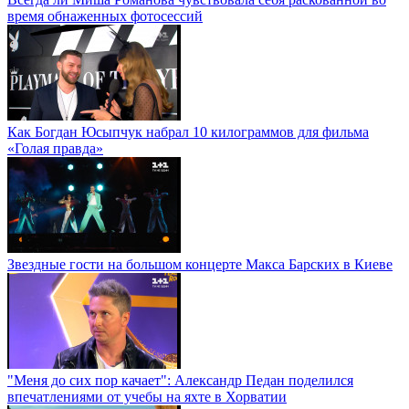
время обнаженных фотосессий
Как Богдан Юсыпчук набрал 10 килограммов для фильма
«Голая правда»
Звездные гости на большом концерте Макса Барских в Киеве
"Меня до сих пор качает": Александр Педан поделился
впечатлениями от учебы на яхте в Хорватии