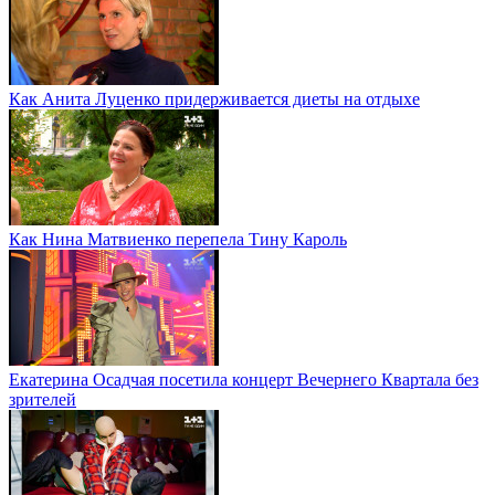
Как Анита Луценко придерживается диеты на отдыхе
Как Нина Матвиенко перепела Тину Кароль
Екатерина Осадчая посетила концерт Вечернего Квартала без
зрителей