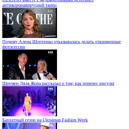
антикоронавирусний танец
Почему Алена Шоптенко отказывалась делать откровенные
фотосессии
Шоумен Дядя Жора рассказал о том, как перенес инсульт
Бархатный сезон на Ukrainian Fashion Week