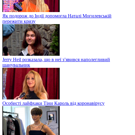
Як подорож до Індії допомогла Наталі Могилевській
пережити кризу
Jerry Heil розказала, що в неї з’явився наполегливий
шанувальник
Особисті лайфхаки Тіни Кароль від коронавірусу