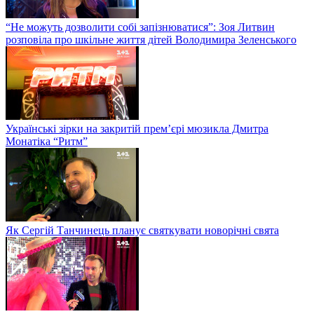
“Не можуть дозволити собі запізнюватися”: Зоя Литвин
розповіла про шкільне життя дітей Володимира Зеленського
Українські зірки на закритій прем’єрі мюзикла Дмитра
Монатіка “Ритм”
Як Сергій Танчинець планує святкувати новорічні свята