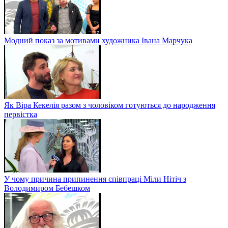
Модний показ за мотивами художника Івана Марчука
Як Віра Кекелія разом з чоловіком готуються до народження
первістка
У чому причина припинення співпраці Міли Нітіч з
Володимиром Бебешком