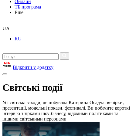
Онлайн
ТБ програма
Еще
UA
RU
Відкрити у додатку
Світські події
Усі світські заходи, де побувала Катерина Осадча: вечірки,
презентації, модельні покази, фестивалі. Ви побачите короткі
інтерв'ю з зірками шоу-бізнесу, відомими політиками та
іншими світськими персонами