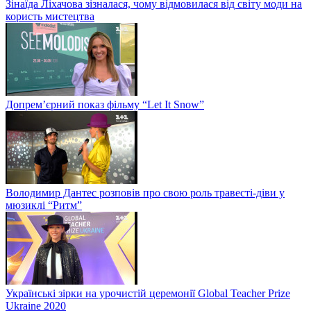
Зінаїда Ліхачова зізналася, чому відмовилася від світу моди на
користь мистецтва
Допрем’єрний показ фільму “Let It Snow”
Володимир Дантес розповів про свою роль травесті-діви у
мюзиклі “Ритм”
Українські зірки на урочистій церемонії Global Teacher Prize
Ukraine 2020