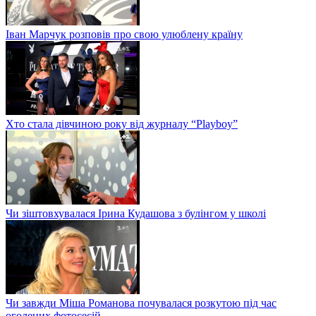
Іван Марчук розповів про свою улюблену країну
Хто стала дівчиною року від журналу “Playboy”
Чи зіштовхувалася Ірина Кудашова з булінгом у школі
Чи завжди Міша Романова почувалася розкутою під час
оголених фотосесій