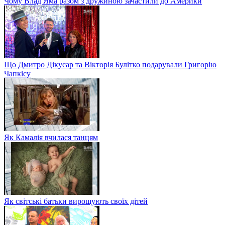
Чому Влад Яма разом з дружиною зачастили до Америки
Що Дмитро Дікусар та Вікторія Булітко подарували Григорію
Чапкісу
Як Камалія вчилася танцям
Як світські батьки вирощують своїх дітей