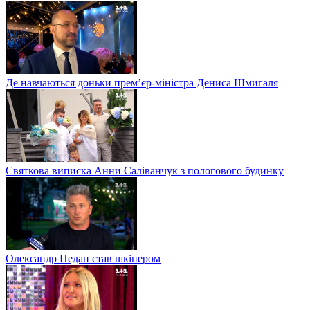
Де навчаються доньки прем’єр-міністра Дениса Шмигаля
Святкова виписка Анни Саліванчук з пологового будинку
Олександр Педан став шкіпером