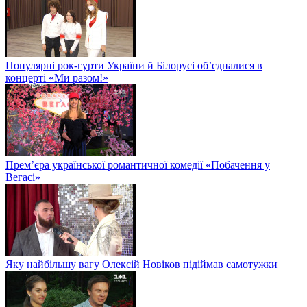
Популярні рок-гурти України й Білорусі об’єдналися в
концерті «Ми разом!»
Прем’єра української романтичної комедії «Побачення у
Вегасі»
Яку найбільшу вагу Олексій Новіков підіймав самотужки