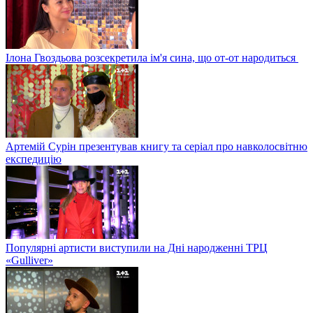
Ілона Гвоздьова розсекретила ім'я сина, що от-от народиться
Артемій Сурін презентував книгу та серіал про навколосвітню
експедицію
Популярні артисти виступили на Дні народженні ТРЦ
«Gulliver»