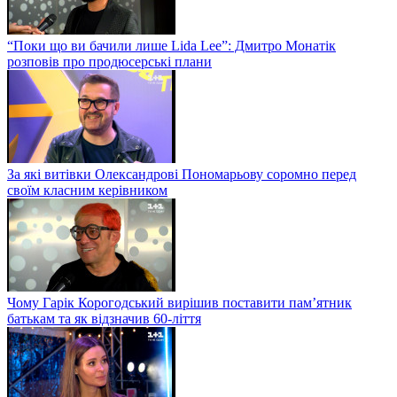
“Поки що ви бачили лише Lida Lee”: Дмитро Монатік
розповів про продюсерські плани
За які витівки Олександрові Пономарьову соромно перед
своїм класним керівником
Чому Гарік Корогодський вирішив поставити пам’ятник
батькам та як відзначив 60-ліття