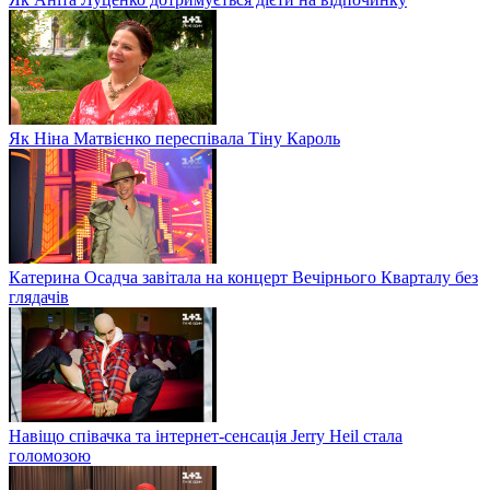
Як Ніна Матвієнко переспівала Тіну Кароль
Катерина Осадча завітала на концерт Вечірнього Кварталу без
глядачів
Навіщо співачка та інтернет-сенсація Jerry Heil стала
голомозою