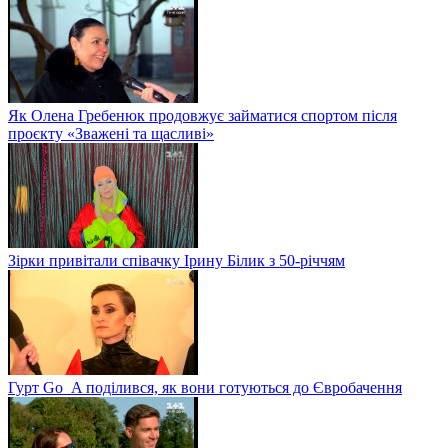
Як Олена Гребенюк продовжує займатися спортом після
проєкту «Зважені та щасливі»
Зірки привітали співачку Ірину Білик з 50-річчям
Гурт Go_A поділився, як вони готуються до Євробачення