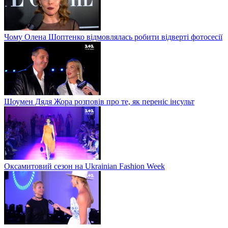
Чому Олена Шоптенко відмовлялась робити відверті фотосесії
Шоумен Дядя Жора розповів про те, як переніс інсульт
Оксамитовий сезон на Ukrainian Fashion Week