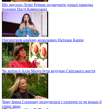
Що змусило Лілію Ребрик подарувати доньці нащадка
болонки Насті Каменських
Презентація альбому колискових Наталки Карпи
Чи хотіла б Алла Мазур бути ведучою Світського життя
Чому Ірина Сопонару розлучилася з хлопцем та чи вільне її
серце зараз