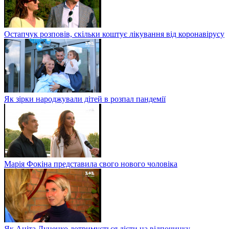
Остапчук розповів, скільки коштує лікування від коронавірусу
Як зірки народжували дітей в розпал пандемії
Марія Фокіна представила свого нового чоловіка
Як Аніта Луценко дотримується дієти на відпочинку