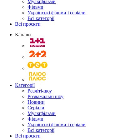
Мультфільми
Фільми
Українські фільми і серіали
Всі категорії
Всі проєкти
Канали
Категорії
Реаліті-шоу
Розважальні шоу
Новини
Серіали
Мультфільми
Фільми
Українські фільми і серіали
Всі категорії
Всі проєкти