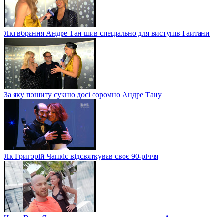
Які вбрання Андре Тан шив спеціально для виступів Гайтани
За яку пошиту сукню досі соромно Андре Тану
Як Григорій Чапкіс відсвяткував своє 90-річчя