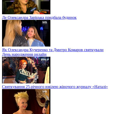
Де Олександра Заріцька придбала будинок
Як Олександра Кучеренко та Дмитро Комаров святкували
День народження онлайн
Святкування 25-річного ювілею жіночого журналу «Наталі»