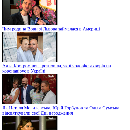
Чим родина Вови зі Львова займалася в Америці
Алла Костромічова розповіла, як її чоловік захворів на
коронавірус в Україні
Як Наталя Могилевська, Юрій Горбунов та Ольга Сумська
відсвяткували свої Дні народження