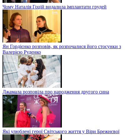
Чому Наталія Гоцій видалила імплантати грудей
Ян Гордієнко розповів, як розпочалися його стосунки з
Валерією Руденко
Джамала розповіла про народження другого сина
Які улюблені герої Світського життя у Віри Брежнєвої