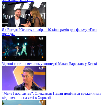
Як Богдан Юсипчук набрав 10 кілограмів для фільму «Гола
правда»
Зіркові гості на великому концерті Макса Барських у Києві
“Мене і досі хитає”: Олександр Педан поділився враженнями
від навчання на яхті в Хорватії