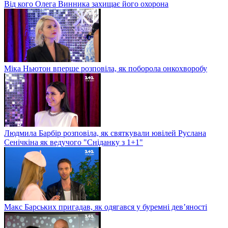
Від кого Олега Винника захищає його охорона
Міка Ньютон вперше розповіла, як поборола онкохворобу
Людмила Барбір розповіла, як святкували ювілей Руслана
Сенічкіна як ведучого "Сніданку з 1+1"
Макс Барських пригадав, як одягався у буремні дев’яності