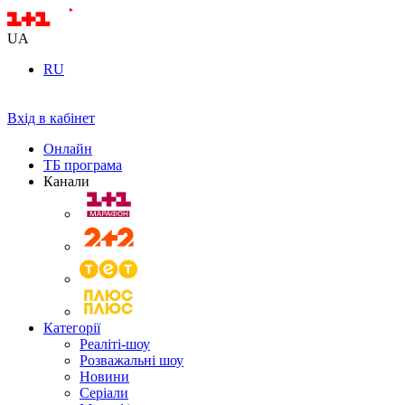
UA
RU
Вхід в кабінет
Онлайн
ТБ програма
Канали
Категорії
Реаліті-шоу
Розважальні шоу
Новини
Серіали