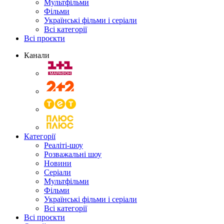
Мультфільми
Фільми
Українські фільми і серіали
Всі категорії
Всі проєкти
Канали
Категорії
Реаліті-шоу
Розважальні шоу
Новини
Серіали
Мультфільми
Фільми
Українські фільми і серіали
Всі категорії
Всі проєкти