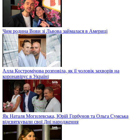
Чим родина Вови зі Львова займалася в Америці
Алла Костромічова розповіла, як її чоловік захворів на
коронавірус в Україні
Як Наталя Могилевська, Юрій Горбунов та Ольга Сумська
відсвяткували свої Дні народження