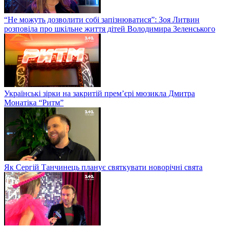
“Не можуть дозволити собі запізнюватися”: Зоя Литвин
розповіла про шкільне життя дітей Володимира Зеленського
Українські зірки на закритій прем’єрі мюзикла Дмитра
Монатіка “Ритм”
Як Сергій Танчинець планує святкувати новорічні свята