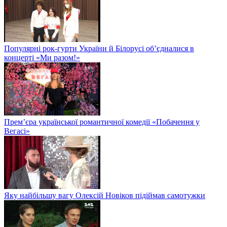
Популярні рок-гурти України й Білорусі об’єдналися в
концерті «Ми разом!»
Прем’єра української романтичної комедії «Побачення у
Вегасі»
Яку найбільшу вагу Олексій Новіков підіймав самотужки