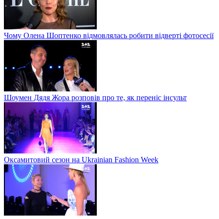
Чому Олена Шоптенко відмовлялась робити відверті фотосесії
Шоумен Дядя Жора розповів про те, як переніс інсульт
Оксамитовий сезон на Ukrainian Fashion Week