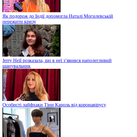
Як подорож до Індії допомогла Наталі Могилевській
пережити кризу
Jerry Heil розказала, що в неї з’явився наполегливий
шанувальник
Особисті лайфхаки Тіни Кароль від коронавірусу