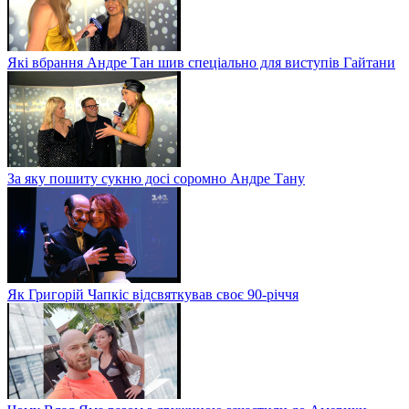
Які вбрання Андре Тан шив спеціально для виступів Гайтани
За яку пошиту сукню досі соромно Андре Тану
Як Григорій Чапкіс відсвяткував своє 90-річчя