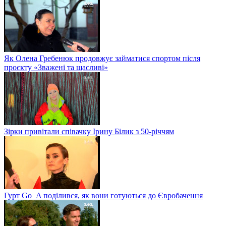
Як Олена Гребенюк продовжує займатися спортом після
проєкту «Зважені та щасливі»
Зірки привітали співачку Ірину Білик з 50-річчям
Гурт Go_A поділився, як вони готуються до Євробачення