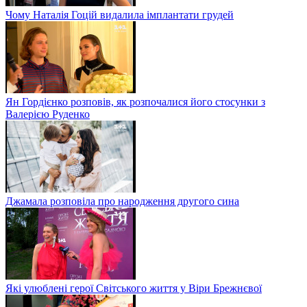
Чому Наталія Гоцій видалила імплантати грудей
Ян Гордієнко розповів, як розпочалися його стосунки з
Валерією Руденко
Джамала розповіла про народження другого сина
Які улюблені герої Світського життя у Віри Брежнєвої