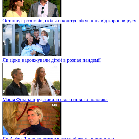
Остапчук розповів, скільки коштує лікування від коронавірусу
Як зірки народжували дітей в розпал пандемії
Марія Фокіна представила свого нового чоловіка
Як Аніта Луценко дотримується дієти на відпочинку