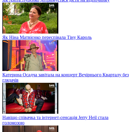
Як Ніна Матвієнко переспівала Тіну Кароль
Катерина Осадча завітала на концерт Вечірнього Кварталу без
глядачів
Навіщо співачка та інтернет-сенсація Jerry Heil стала
голомозою