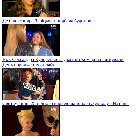
Де Олександра Заріцька придбала будинок
Як Олександра Кучеренко та Дмитро Комаров святкували
День народження онлайн
Святкування 25-річного ювілею жіночого журналу «Наталі»