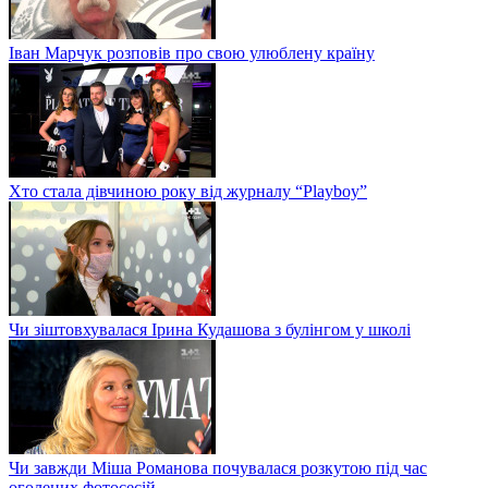
Іван Марчук розповів про свою улюблену країну
Хто стала дівчиною року від журналу “Playboy”
Чи зіштовхувалася Ірина Кудашова з булінгом у школі
Чи завжди Міша Романова почувалася розкутою під час
оголених фотосесій