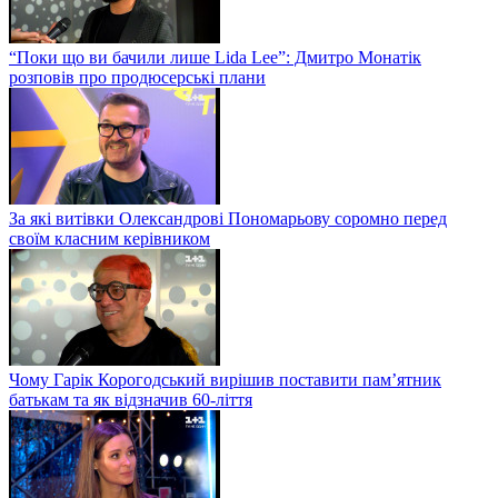
“Поки що ви бачили лише Lida Lee”: Дмитро Монатік
розповів про продюсерські плани
За які витівки Олександрові Пономарьову соромно перед
своїм класним керівником
Чому Гарік Корогодський вирішив поставити пам’ятник
батькам та як відзначив 60-ліття