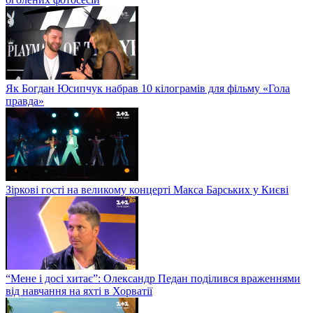
Як Богдан Юсипчук набрав 10 кілограмів для фільму «Гола
правда»
Зіркові гості на великому концерті Макса Барських у Києві
“Мене і досі хитає”: Олександр Педан поділився враженнями
від навчання на яхті в Хорватії