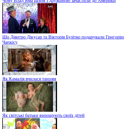
Чому Влад Яма разом з дружиною зачастили до Америки
Що Дмитро Дікусар та Вікторія Булітко подарували Григорію
Чапкісу
Як Камалія вчилася танцям
Як світські батьки вирощують своїх дітей