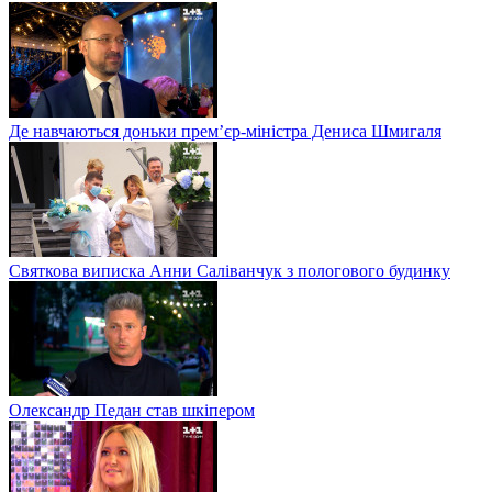
Де навчаються доньки прем’єр-міністра Дениса Шмигаля
Святкова виписка Анни Саліванчук з пологового будинку
Олександр Педан став шкіпером