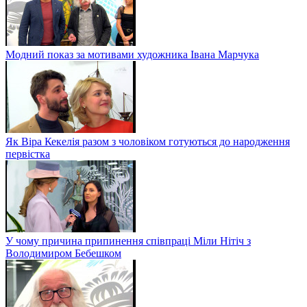
Модний показ за мотивами художника Івана Марчука
Як Віра Кекелія разом з чоловіком готуються до народження
первістка
У чому причина припинення співпраці Міли Нітіч з
Володимиром Бебешком