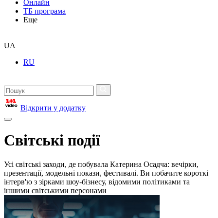
Онлайн
ТБ програма
Еще
UA
RU
Відкрити у додатку
Світські події
Усі світські заходи, де побувала Катерина Осадча: вечірки,
презентації, модельні покази, фестивалі. Ви побачите короткі
інтерв'ю з зірками шоу-бізнесу, відомими політиками та
іншими світськими персонами