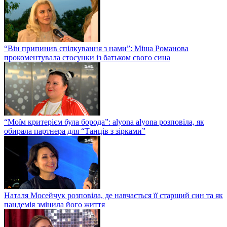
“Він припинив спілкування з нами”: Міша Романова
прокоментувала стосунки із батьком свого сина
“Моїм критерієм була борода”: alyona alyona розповіла, як
обирала партнера для “Танців з зірками”
Наталя Мосейчук розповіла, де навчається її старший син та як
пандемія змінила його життя