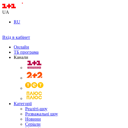
UA
RU
Вхід в кабінет
Онлайн
ТБ програма
Канали
Категорії
Реаліті-шоу
Розважальні шоу
Новини
Серіали