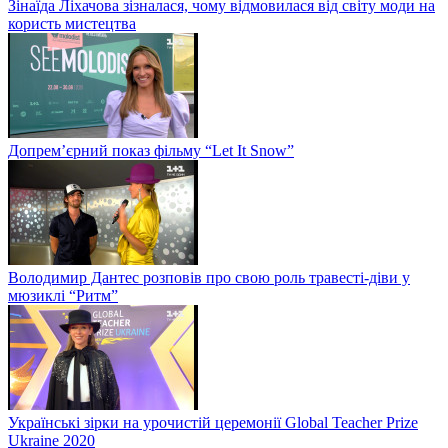
Зінаїда Ліхачова зізналася, чому відмовилася від світу моди на
користь мистецтва
Допрем’єрний показ фільму “Let It Snow”
Володимир Дантес розповів про свою роль травесті-діви у
мюзиклі “Ритм”
Українські зірки на урочистій церемонії Global Teacher Prize
Ukraine 2020