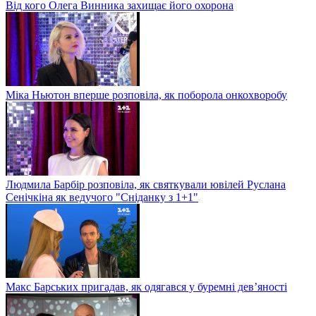
Від кого Олега Винника захищає його охорона
Міка Ньютон вперше розповіла, як поборола онкохворобу
Людмила Барбір розповіла, як святкували ювілей Руслана
Сенічкіна як ведучого "Сніданку з 1+1"
Макс Барських пригадав, як одягався у буремні дев’яності