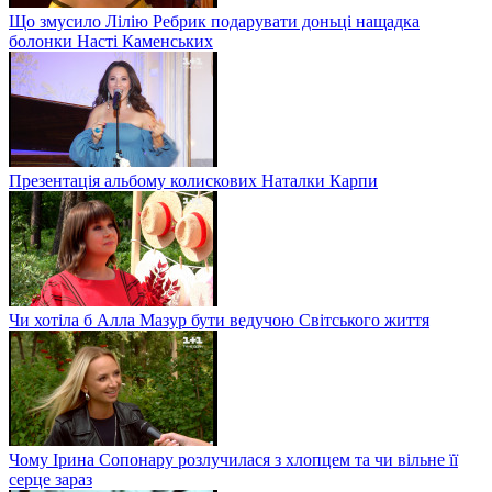
Що змусило Лілію Ребрик подарувати доньці нащадка
болонки Насті Каменських
Презентація альбому колискових Наталки Карпи
Чи хотіла б Алла Мазур бути ведучою Світського життя
Чому Ірина Сопонару розлучилася з хлопцем та чи вільне її
серце зараз