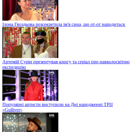
Ілона Гвоздьова розсекретила ім'я сина, що от-от народиться
Артемій Сурін презентував книгу та серіал про навколосвітню
експедицію
Популярні артисти виступили на Дні народженні ТРЦ
«Gulliver»