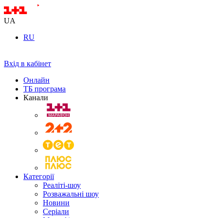
UA
RU
Вхід в кабінет
Онлайн
ТБ програма
Канали
Категорії
Реаліті-шоу
Розважальні шоу
Новини
Серіали