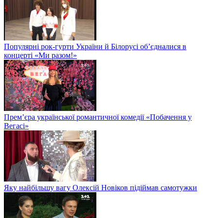
Популярні рок-гурти України й Білорусі об’єдналися в
концерті «Ми разом!»
Прем’єра української романтичної комедії «Побачення у
Вегасі»
Яку найбільшу вагу Олексій Новіков підіймав самотужки