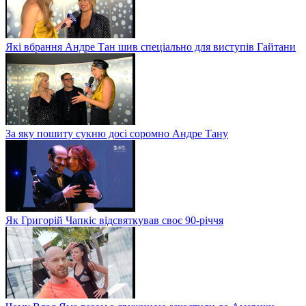
Які вбрання Андре Тан шив спеціально для виступів Гайтани
За яку пошиту сукню досі соромно Андре Тану
Як Григорій Чапкіс відсвяткував своє 90-річчя