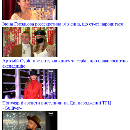
Ілона Гвоздьова розсекретила ім'я сина, що от-от народиться
Артемій Сурін презентував книгу та серіал про навколосвітню
експедицію
Популярні артисти виступили на Дні народженні ТРЦ
«Gulliver»