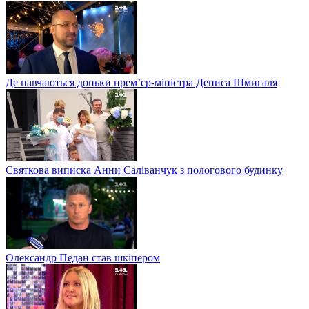
Де навчаються доньки прем’єр-міністра Дениса Шмигаля
Святкова виписка Анни Саліванчук з пологового будинку
Олександр Педан став шкіпером