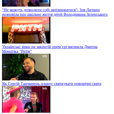
“Не можуть дозволити собі запізнюватися”: Зоя Литвин
розповіла про шкільне життя дітей Володимира Зеленського
Українські зірки на закритій прем’єрі мюзикла Дмитра
Монатіка “Ритм”
Як Сергій Танчинець планує святкувати новорічні свята