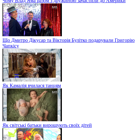
Чому Влад Яма разом з дружиною зачастили до Америки
Що Дмитро Дікусар та Вікторія Булітко подарували Григорію
Чапкісу
Як Камалія вчилася танцям
Як світські батьки вирощують своїх дітей