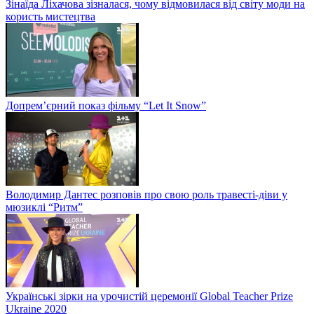
Зінаїда Ліхачова зізналася, чому відмовилася від світу моди на
користь мистецтва
Допрем’єрний показ фільму “Let It Snow”
Володимир Дантес розповів про свою роль травесті-діви у
мюзиклі “Ритм”
Українські зірки на урочистій церемонії Global Teacher Prize
Ukraine 2020