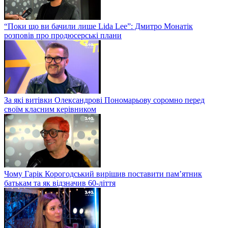
“Поки що ви бачили лише Lida Lee”: Дмитро Монатік
розповів про продюсерські плани
За які витівки Олександрові Пономарьову соромно перед
своїм класним керівником
Чому Гарік Корогодський вирішив поставити пам’ятник
батькам та як відзначив 60-ліття