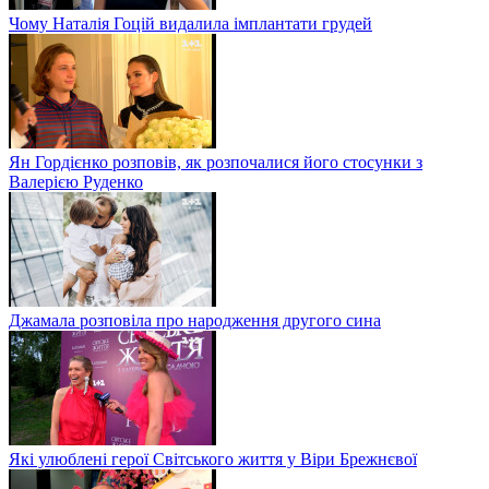
Чому Наталія Гоцій видалила імплантати грудей
Ян Гордієнко розповів, як розпочалися його стосунки з
Валерією Руденко
Джамала розповіла про народження другого сина
Які улюблені герої Світського життя у Віри Брежнєвої