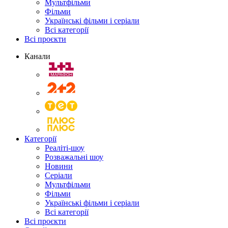
Мультфільми
Фільми
Українські фільми і серіали
Всі категорії
Всі проєкти
Канали
Категорії
Реаліті-шоу
Розважальні шоу
Новини
Серіали
Мультфільми
Фільми
Українські фільми і серіали
Всі категорії
Всі проєкти