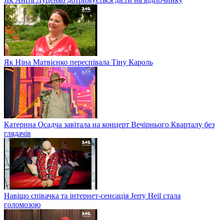
Як Ніна Матвієнко переспівала Тіну Кароль
Катерина Осадча завітала на концерт Вечірнього Кварталу без
глядачів
Навіщо співачка та інтернет-сенсація Jerry Heil стала
голомозою