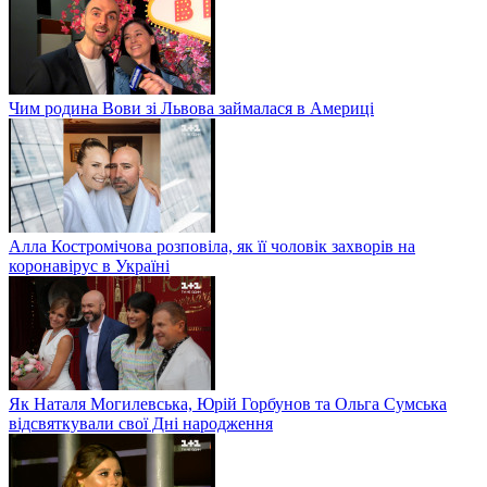
Чим родина Вови зі Львова займалася в Америці
Алла Костромічова розповіла, як її чоловік захворів на
коронавірус в Україні
Як Наталя Могилевська, Юрій Горбунов та Ольга Сумська
відсвяткували свої Дні народження