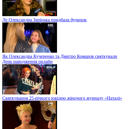
Де Олександра Заріцька придбала будинок
Як Олександра Кучеренко та Дмитро Комаров святкували
День народження онлайн
Святкування 25-річного ювілею жіночого журналу «Наталі»