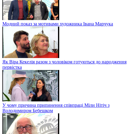
Модний показ за мотивами художника Івана Марчука
Як Віра Кекелія разом з чоловіком готуються до народження
первістка
У чому причина припинення співпраці Міли Нітіч з
Володимиром Бебешком