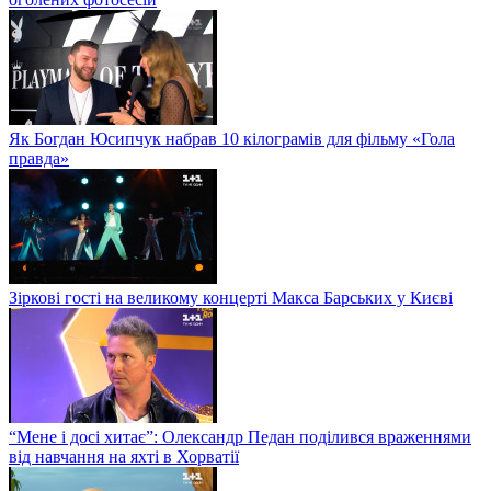
Як Богдан Юсипчук набрав 10 кілограмів для фільму «Гола
правда»
Зіркові гості на великому концерті Макса Барських у Києві
“Мене і досі хитає”: Олександр Педан поділився враженнями
від навчання на яхті в Хорватії