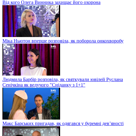
Від кого Олега Винника захищає його охорона
Міка Ньютон вперше розповіла, як поборола онкохворобу
Людмила Барбір розповіла, як святкували ювілей Руслана
Сенічкіна як ведучого "Сніданку з 1+1"
Макс Барських пригадав, як одягався у буремні дев’яності