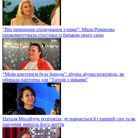
“Він припинив спілкування з нами”: Міша Романова
прокоментувала стосунки із батьком свого сина
“Моїм критерієм була борода”: alyona alyona розповіла, як
обирала партнера для “Танців з зірками”
Наталя Мосейчук розповіла, де навчається її старший син та як
пандемія змінила його життя