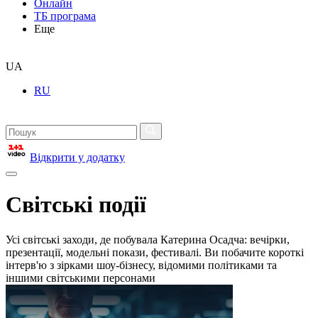
Онлайн
ТБ програма
Еще
UA
RU
Відкрити у додатку
Світські події
Усі світські заходи, де побувала Катерина Осадча: вечірки,
презентації, модельні покази, фестивалі. Ви побачите короткі
інтерв'ю з зірками шоу-бізнесу, відомими політиками та
іншими світськими персонами