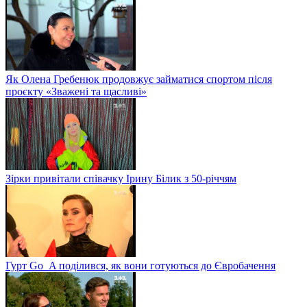
Як Олена Гребенюк продовжує займатися спортом після
проєкту «Зважені та щасливі»
Зірки привітали співачку Ірину Білик з 50-річчям
Гурт Go_A поділився, як вони готуються до Євробачення