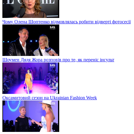
Чому Олена Шоптенко відмовлялась робити відверті фотосесії
Шоумен Дядя Жора розповів про те, як переніс інсульт
Оксамитовий сезон на Ukrainian Fashion Week