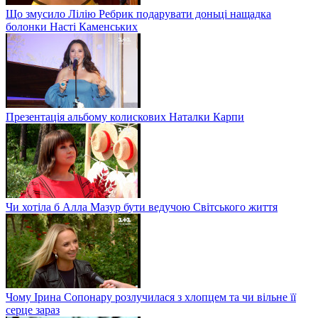
Що змусило Лілію Ребрик подарувати доньці нащадка
болонки Насті Каменських
Презентація альбому колискових Наталки Карпи
Чи хотіла б Алла Мазур бути ведучою Світського життя
Чому Ірина Сопонару розлучилася з хлопцем та чи вільне її
серце зараз