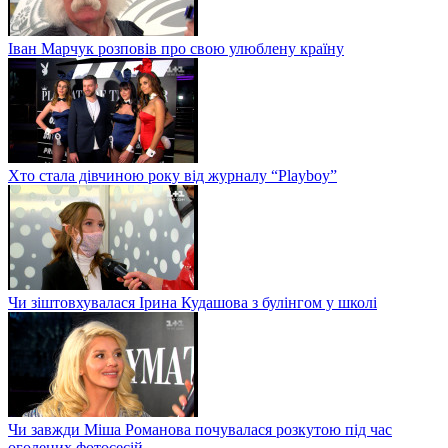
Іван Марчук розповів про свою улюблену країну
Хто стала дівчиною року від журналу “Playboy”
Чи зіштовхувалася Ірина Кудашова з булінгом у школі
Чи завжди Міша Романова почувалася розкутою під час
оголених фотосесій