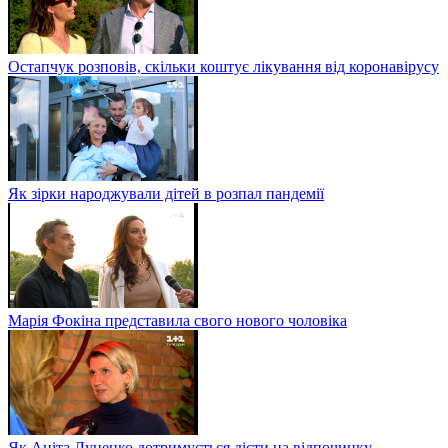
Остапчук розповів, скільки коштує лікування від коронавірусу
Як зірки народжували дітей в розпал пандемії
Марія Фокіна представила свого нового чоловіка
Як Аніта Луценко дотримується дієти на відпочинку