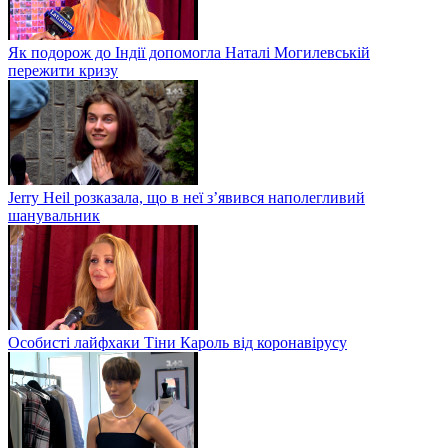
Як подорож до Індії допомогла Наталі Могилевській
пережити кризу
Jerry Heil розказала, що в неї з’явився наполегливий
шанувальник
Особисті лайфхаки Тіни Кароль від коронавірусу