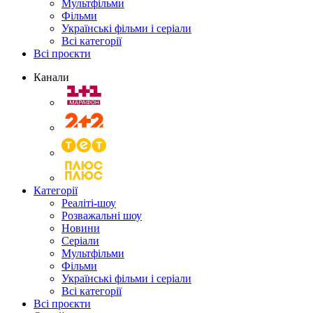
Мультфільми
Фільми
Українські фільми і серіали
Всі категорії
Всі проєкти
Канали
Категорії
Реаліті-шоу
Розважальні шоу
Новини
Серіали
Мультфільми
Фільми
Українські фільми і серіали
Всі категорії
Всі проєкти