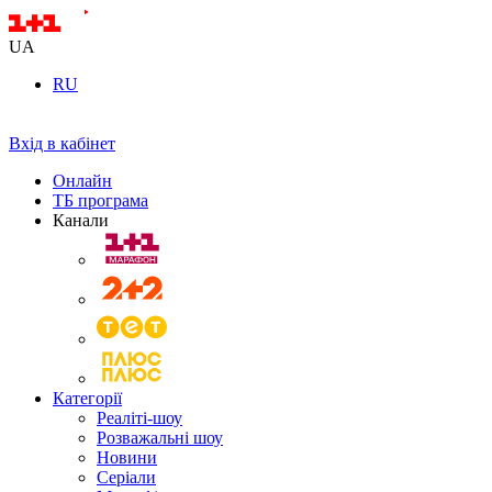
UA
RU
Вхід в кабінет
Онлайн
ТБ програма
Канали
Категорії
Реаліті-шоу
Розважальні шоу
Новини
Серіали