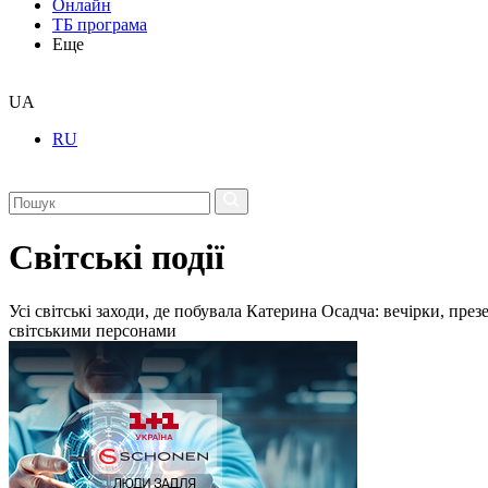
Онлайн
ТБ програма
Еще
UA
RU
Світські події
Усі світські заходи, де побувала Катерина Осадча: вечірки, пре
світськими персонами