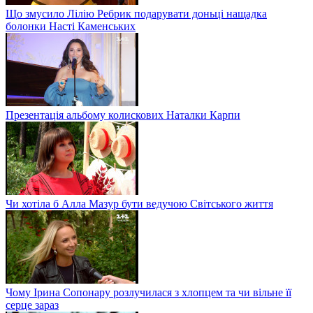
Що змусило Лілію Ребрик подарувати доньці нащадка
болонки Насті Каменських
Презентація альбому колискових Наталки Карпи
Чи хотіла б Алла Мазур бути ведучою Світського життя
Чому Ірина Сопонару розлучилася з хлопцем та чи вільне її
серце зараз