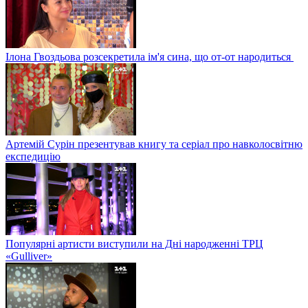
Ілона Гвоздьова розсекретила ім'я сина, що от-от народиться
Артемій Сурін презентував книгу та серіал про навколосвітню
експедицію
Популярні артисти виступили на Дні народженні ТРЦ
«Gulliver»