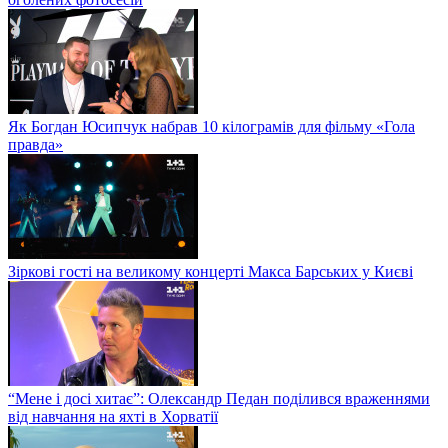
Як Богдан Юсипчук набрав 10 кілограмів для фільму «Гола
правда»
Зіркові гості на великому концерті Макса Барських у Києві
“Мене і досі хитає”: Олександр Педан поділився враженнями
від навчання на яхті в Хорватії