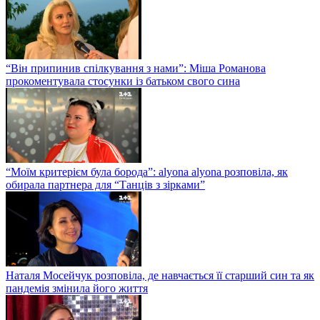
“Він припинив спілкування з нами”: Міша Романова
прокоментувала стосунки із батьком свого сина
“Моїм критерієм була борода”: alyona alyona розповіла, як
обирала партнера для “Танців з зірками”
Наталя Мосейчук розповіла, де навчається її старший син та як
пандемія змінила його життя