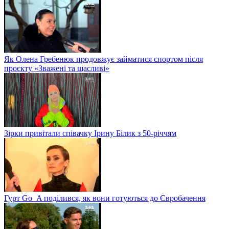
Як Олена Гребенюк продовжує займатися спортом після
проєкту «Зважені та щасливі»
Зірки привітали співачку Ірину Білик з 50-річчям
Гурт Go_A поділився, як вони готуються до Євробачення