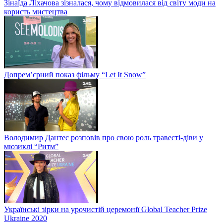
Зінаїда Ліхачова зізналася, чому відмовилася від світу моди на
користь мистецтва
Допрем’єрний показ фільму “Let It Snow”
Володимир Дантес розповів про свою роль травесті-діви у
мюзиклі “Ритм”
Українські зірки на урочистій церемонії Global Teacher Prize
Ukraine 2020