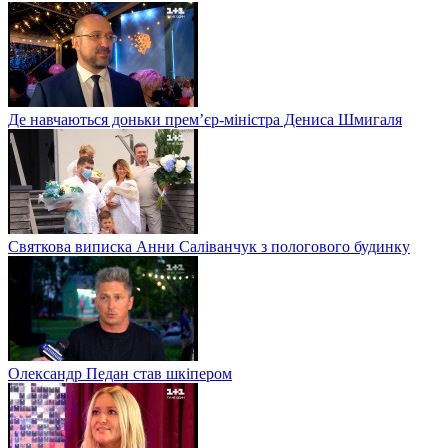
Де навчаються доньки прем’єр-міністра Дениса Шмигаля
Святкова виписка Анни Саліванчук з пологового будинку
Олександр Педан став шкіпером