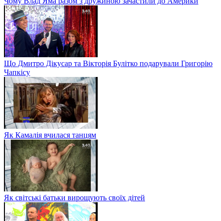
Чому Влад Яма разом з дружиною зачастили до Америки
Що Дмитро Дікусар та Вікторія Булітко подарували Григорію
Чапкісу
Як Камалія вчилася танцям
Як світські батьки вирощують своїх дітей