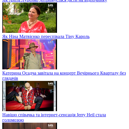
Як Ніна Матвієнко переспівала Тіну Кароль
Катерина Осадча завітала на концерт Вечірнього Кварталу без
глядачів
Навіщо співачка та інтернет-сенсація Jerry Heil стала
голомозою