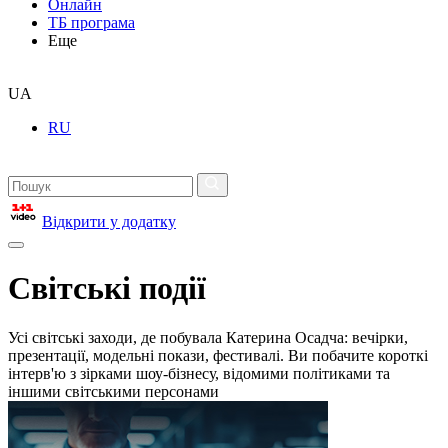
Онлайн
ТБ програма
Еще
UA
RU
Відкрити у додатку
Світські події
Усі світські заходи, де побувала Катерина Осадча: вечірки,
презентації, модельні покази, фестивалі. Ви побачите короткі
інтерв'ю з зірками шоу-бізнесу, відомими політиками та
іншими світськими персонами