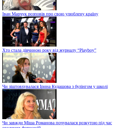
Іван Марчук розповів про свою улюблену країну
Хто стала дівчиною року від журналу “Playboy”
Чи зіштовхувалася Ірина Кудашова з булінгом у школі
Чи завжди Міша Романова почувалася розкутою під час
оголених фотосесій