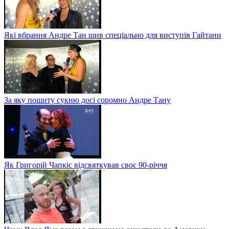
Які вбрання Андре Тан шив спеціально для виступів Гайтани
За яку пошиту сукню досі соромно Андре Тану
Як Григорій Чапкіс відсвяткував своє 90-річчя