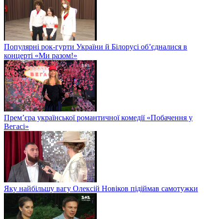
Популярні рок-гурти України й Білорусі об’єдналися в
концерті «Ми разом!»
Прем’єра української романтичної комедії «Побачення у
Вегасі»
Яку найбільшу вагу Олексій Новіков підіймав самотужки