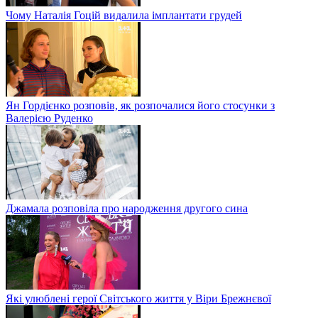
Чому Наталія Гоцій видалила імплантати грудей
Ян Гордієнко розповів, як розпочалися його стосунки з
Валерією Руденко
Джамала розповіла про народження другого сина
Які улюблені герої Світського життя у Віри Брежнєвої