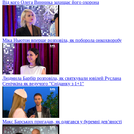
Від кого Олега Винника захищає його охорона
Міка Ньютон вперше розповіла, як поборола онкохворобу
Людмила Барбір розповіла, як святкували ювілей Руслана
Сенічкіна як ведучого "Сніданку з 1+1"
Макс Барських пригадав, як одягався у буремні дев’яності