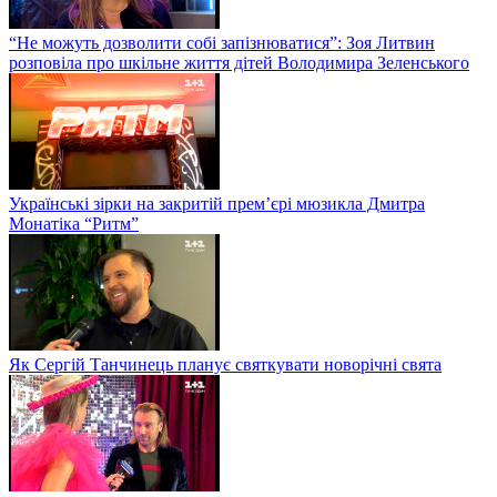
“Не можуть дозволити собі запізнюватися”: Зоя Литвин
розповіла про шкільне життя дітей Володимира Зеленського
Українські зірки на закритій прем’єрі мюзикла Дмитра
Монатіка “Ритм”
Як Сергій Танчинець планує святкувати новорічні свята