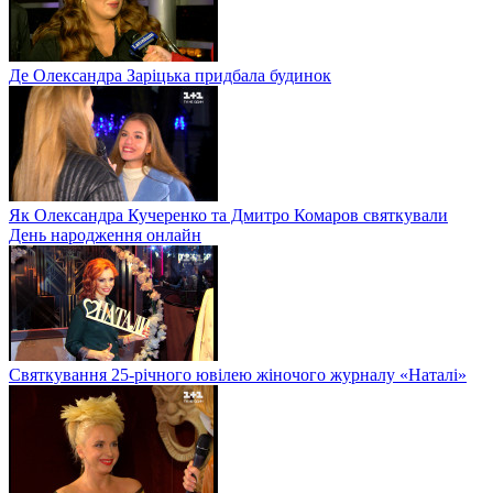
Де Олександра Заріцька придбала будинок
Як Олександра Кучеренко та Дмитро Комаров святкували
День народження онлайн
Святкування 25-річного ювілею жіночого журналу «Наталі»