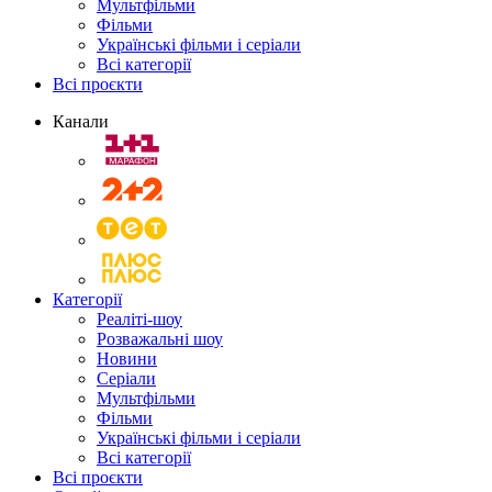
Мультфільми
Фільми
Українські фільми і серіали
Всі категорії
Всі проєкти
Канали
Категорії
Реаліті-шоу
Розважальні шоу
Новини
Серіали
Мультфільми
Фільми
Українські фільми і серіали
Всі категорії
Всі проєкти