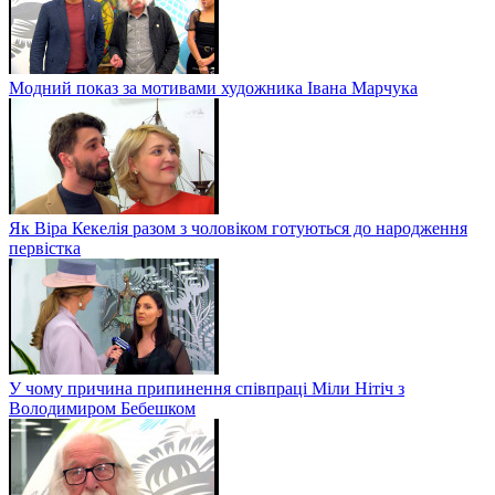
Модний показ за мотивами художника Івана Марчука
Як Віра Кекелія разом з чоловіком готуються до народження
первістка
У чому причина припинення співпраці Міли Нітіч з
Володимиром Бебешком