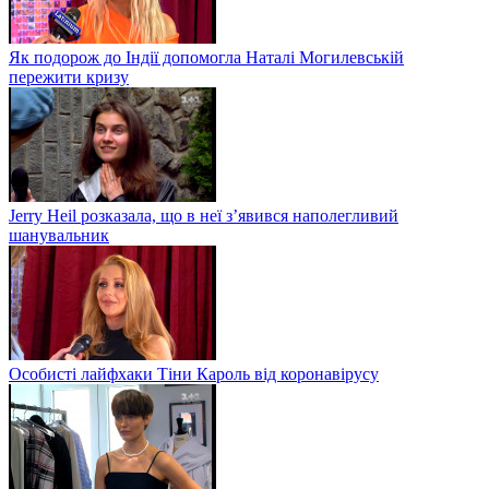
Як подорож до Індії допомогла Наталі Могилевській
пережити кризу
Jerry Heil розказала, що в неї з’явився наполегливий
шанувальник
Особисті лайфхаки Тіни Кароль від коронавірусу