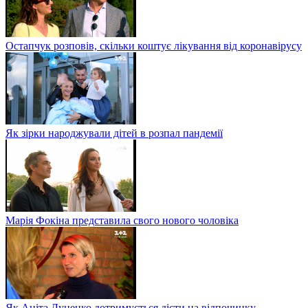
Остапчук розповів, скільки коштує лікування від коронавірусу
Як зірки народжували дітей в розпал пандемії
Марія Фокіна представила свого нового чоловіка
Як Аніта Луценко дотримується дієти на відпочинку