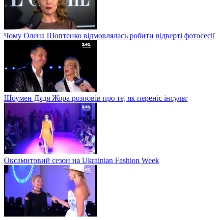
Чому Олена Шоптенко відмовлялась робити відверті фотосесії
Шоумен Дядя Жора розповів про те, як переніс інсульт
Оксамитовий сезон на Ukrainian Fashion Week