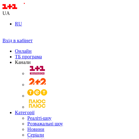
UA
RU
Вхід в кабінет
Онлайн
ТБ програма
Канали
Категорії
Реаліті-шоу
Розважальні шоу
Новини
Серіали