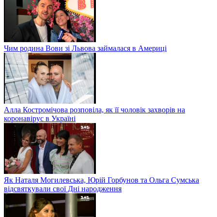
Чим родина Вови зі Львова займалася в Америці
Алла Костромічова розповіла, як її чоловік захворів на
коронавірус в Україні
Як Наталя Могилевська, Юрій Горбунов та Ольга Сумська
відсвяткували свої Дні народження