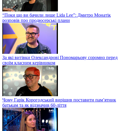
“Поки що ви бачили лише Lida Lee”: Дмитро Монатік
розповів про продюсерські плани
За які витівки Олександрові Пономарьову соромно перед
своїм класним керівником
Чому Гарік Корогодський вирішив поставити пам’ятник
батькам та як відзначив 60-ліття