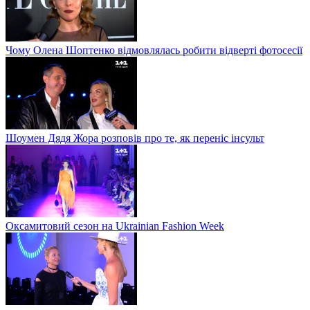
Чому Олена Шоптенко відмовлялась робити відверті фотосесії
Шоумен Дядя Жора розповів про те, як переніс інсульт
Оксамитовий сезон на Ukrainian Fashion Week