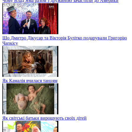
Чому Влад Яма разом з дружиною зачастили до Америки
Що Дмитро Дікусар та Вікторія Булітко подарували Григорію
Чапкісу
Як Камалія вчилася танцям
Як світські батьки вирощують своїх дітей