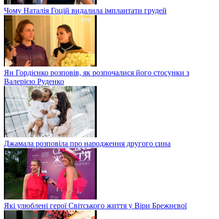
Чому Наталія Гоцій видалила імплантати грудей
Ян Гордієнко розповів, як розпочалися його стосунки з
Валерією Руденко
Джамала розповіла про народження другого сина
Які улюблені герої Світського життя у Віри Брежнєвої