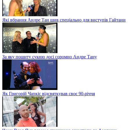
Які вбрання Андре Тан шив спеціально для виступів Гайтани
За яку пошиту сукню досі соромно Андре Тану
Як Григорій Чапкіс відсвяткував своє 90-річчя