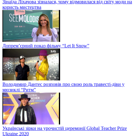
Зінаїда Ліхачова зізналася, чому відмовилася від світу моди на
користь мистецтва
Допрем’єрний показ фільму “Let It Snow”
Володимир Дантес розповів про свою роль травесті-діви у
мюзиклі “Ритм”
Українські зірки на урочистій церемонії Global Teacher Prize
Ukraine 2020