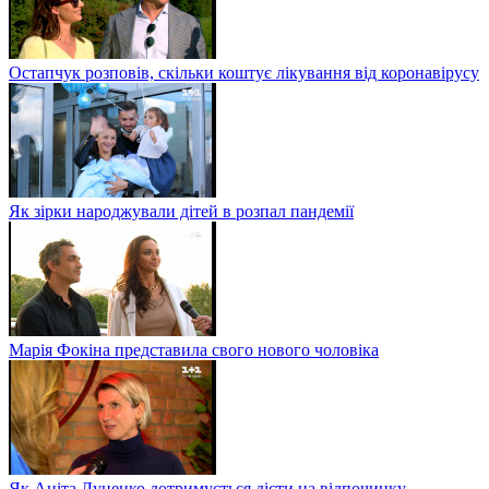
Остапчук розповів, скільки коштує лікування від коронавірусу
Як зірки народжували дітей в розпал пандемії
Марія Фокіна представила свого нового чоловіка
Як Аніта Луценко дотримується дієти на відпочинку