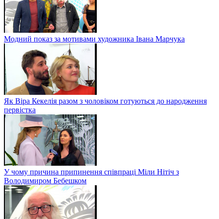
Модний показ за мотивами художника Івана Марчука
Як Віра Кекелія разом з чоловіком готуються до народження
первістка
У чому причина припинення співпраці Міли Нітіч з
Володимиром Бебешком