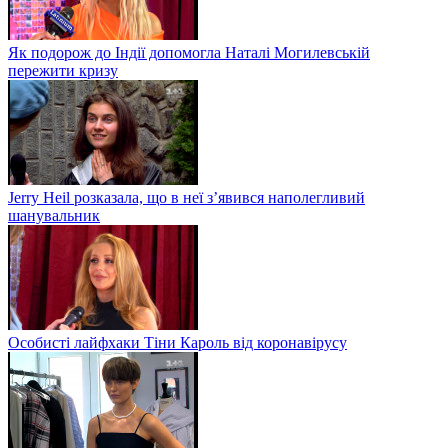
Як подорож до Індії допомогла Наталі Могилевській
пережити кризу
Jerry Heil розказала, що в неї з’явився наполегливий
шанувальник
Особисті лайфхаки Тіни Кароль від коронавірусу