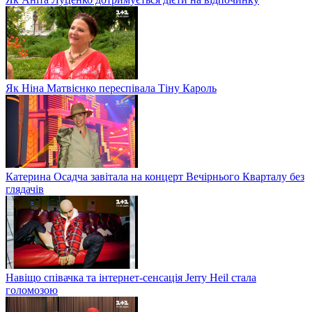
Як Ніна Матвієнко переспівала Тіну Кароль
Катерина Осадча завітала на концерт Вечірнього Кварталу без
глядачів
Навіщо співачка та інтернет-сенсація Jerry Heil стала
голомозою