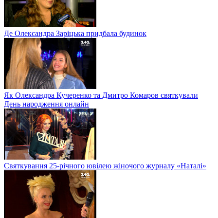
Де Олександра Заріцька придбала будинок
Як Олександра Кучеренко та Дмитро Комаров святкували
День народження онлайн
Святкування 25-річного ювілею жіночого журналу «Наталі»