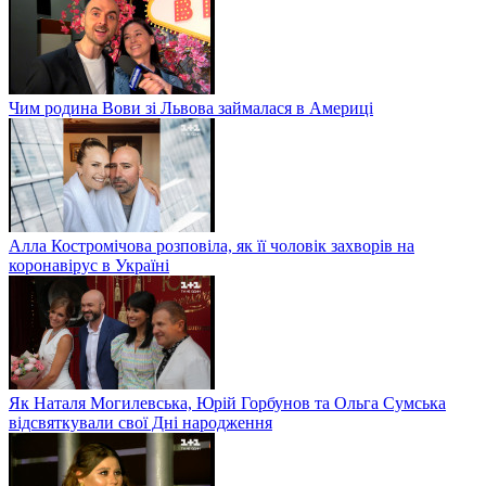
Чим родина Вови зі Львова займалася в Америці
Алла Костромічова розповіла, як її чоловік захворів на
коронавірус в Україні
Як Наталя Могилевська, Юрій Горбунов та Ольга Сумська
відсвяткували свої Дні народження