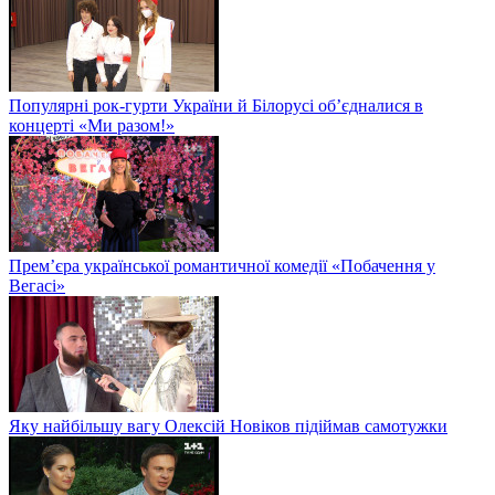
Популярні рок-гурти України й Білорусі об’єдналися в
концерті «Ми разом!»
Прем’єра української романтичної комедії «Побачення у
Вегасі»
Яку найбільшу вагу Олексій Новіков підіймав самотужки