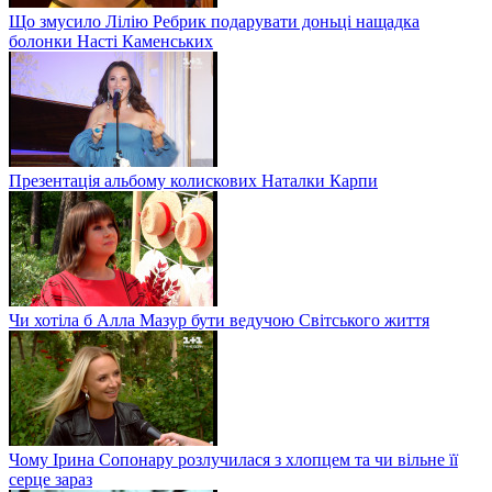
Що змусило Лілію Ребрик подарувати доньці нащадка
болонки Насті Каменських
Презентація альбому колискових Наталки Карпи
Чи хотіла б Алла Мазур бути ведучою Світського життя
Чому Ірина Сопонару розлучилася з хлопцем та чи вільне її
серце зараз