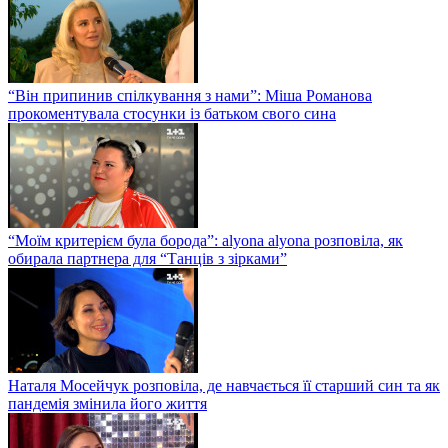
“Він припинив спілкування з нами”: Міша Романова
прокоментувала стосунки із батьком свого сина
“Моїм критерієм була борода”: alyona alyona розповіла, як
обирала партнера для “Танців з зірками”
Наталя Мосейчук розповіла, де навчається її старший син та як
пандемія змінила його життя