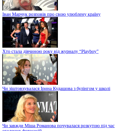
Іван Марчук розповів про свою улюблену країну
Хто стала дівчиною року від журналу “Playboy”
Чи зіштовхувалася Ірина Кудашова з булінгом у школі
Чи завжди Міша Романова почувалася розкутою під час
оголених фотосесій