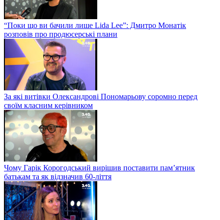
“Поки що ви бачили лише Lida Lee”: Дмитро Монатік
розповів про продюсерські плани
За які витівки Олександрові Пономарьову соромно перед
своїм класним керівником
Чому Гарік Корогодський вирішив поставити пам’ятник
батькам та як відзначив 60-ліття