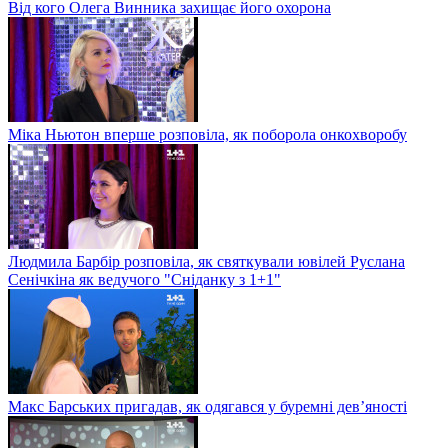
Від кого Олега Винника захищає його охорона
Міка Ньютон вперше розповіла, як поборола онкохворобу
Людмила Барбір розповіла, як святкували ювілей Руслана
Сенічкіна як ведучого "Сніданку з 1+1"
Макс Барських пригадав, як одягався у буремні дев’яності