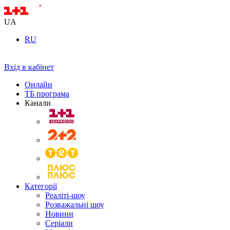
UA
RU
Вхід в кабінет
Онлайн
ТБ програма
Канали
Категорії
Реаліті-шоу
Розважальні шоу
Новини
Серіали