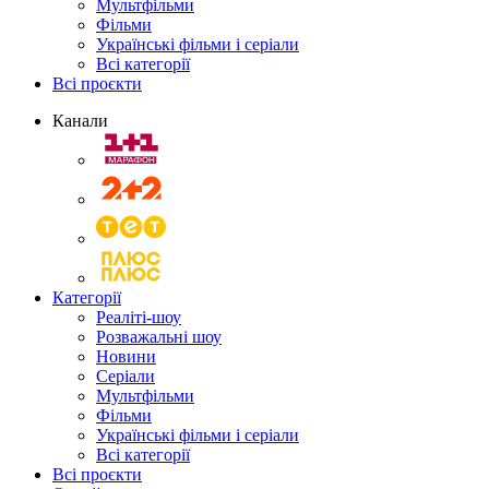
Мультфільми
Фільми
Українські фільми і серіали
Всі категорії
Всі проєкти
Канали
Категорії
Реаліті-шоу
Розважальні шоу
Новини
Серіали
Мультфільми
Фільми
Українські фільми і серіали
Всі категорії
Всі проєкти