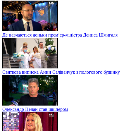
Де навчаються доньки прем’єр-міністра Дениса Шмигаля
Святкова виписка Анни Саліванчук з пологового будинку
Олександр Педан став шкіпером