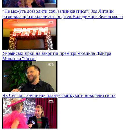
“Не можуть дозволити собі запізнюватися”: Зоя Литвин
розповіла про шкільне життя дітей Володимира Зеленського
Українські зірки на закритій прем’єрі мюзикла Дмитра
Монатіка “Ритм”
Як Сергій Танчинець планує святкувати новорічні свята