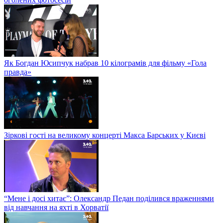
Як Богдан Юсипчук набрав 10 кілограмів для фільму «Гола
правда»
Зіркові гості на великому концерті Макса Барських у Києві
“Мене і досі хитає”: Олександр Педан поділився враженнями
від навчання на яхті в Хорватії