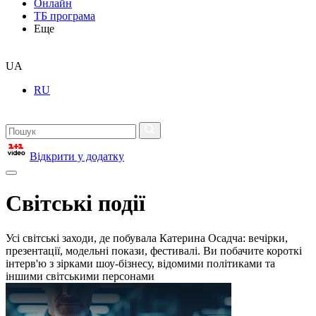
Онлайн
ТБ програма
Еще
UA
RU
Відкрити у додатку
Світські події
Усі світські заходи, де побувала Катерина Осадча: вечірки,
презентації, модельні покази, фестивалі. Ви побачите короткі
інтерв'ю з зірками шоу-бізнесу, відомими політиками та
іншими світськими персонами