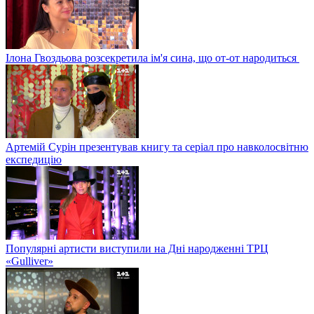
Ілона Гвоздьова розсекретила ім'я сина, що от-от народиться
Артемій Сурін презентував книгу та серіал про навколосвітню
експедицію
Популярні артисти виступили на Дні народженні ТРЦ
«Gulliver»