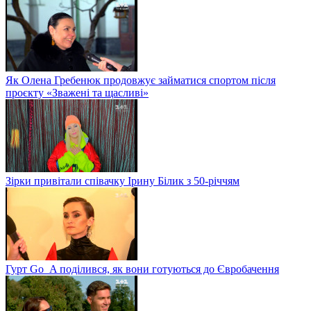
Як Олена Гребенюк продовжує займатися спортом після
проєкту «Зважені та щасливі»
Зірки привітали співачку Ірину Білик з 50-річчям
Гурт Go_A поділився, як вони готуються до Євробачення