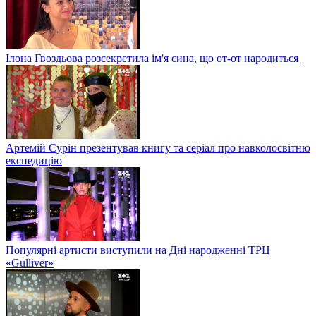
Ілона Гвоздьова розсекретила ім'я сина, що от-от народиться
Артемій Сурін презентував книгу та серіал про навколосвітню
експедицію
Популярні артисти виступили на Дні народженні ТРЦ
«Gulliver»