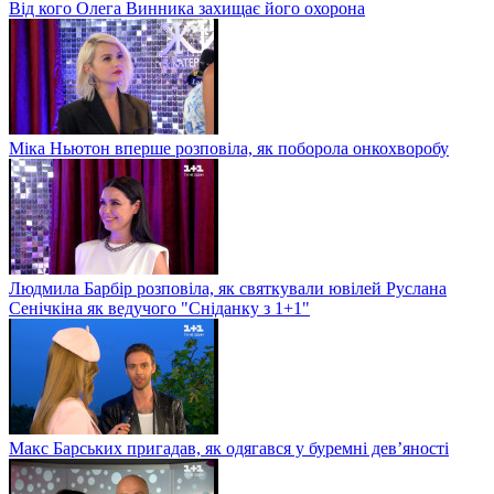
Від кого Олега Винника захищає його охорона
Міка Ньютон вперше розповіла, як поборола онкохворобу
Людмила Барбір розповіла, як святкували ювілей Руслана
Сенічкіна як ведучого "Сніданку з 1+1"
Макс Барських пригадав, як одягався у буремні дев’яності