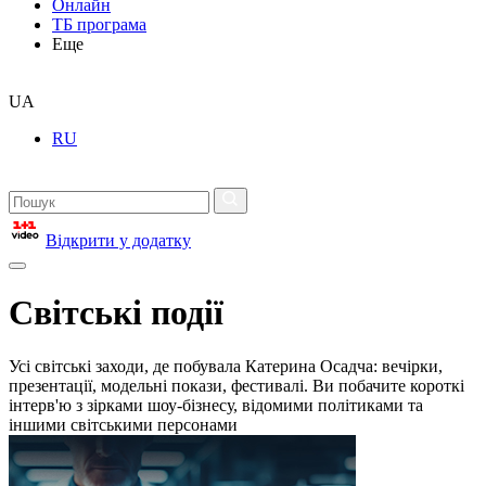
Онлайн
ТБ програма
Еще
UA
RU
Відкрити у додатку
Світські події
Усі світські заходи, де побувала Катерина Осадча: вечірки,
презентації, модельні покази, фестивалі. Ви побачите короткі
інтерв'ю з зірками шоу-бізнесу, відомими політиками та
іншими світськими персонами