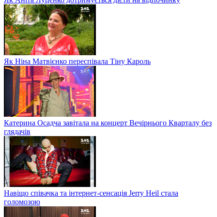
Як Ніна Матвієнко переспівала Тіну Кароль
Катерина Осадча завітала на концерт Вечірнього Кварталу без
глядачів
Навіщо співачка та інтернет-сенсація Jerry Heil стала
голомозою