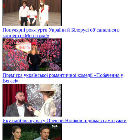
Популярні рок-гурти України й Білорусі об’єдналися в
концерті «Ми разом!»
Прем’єра української романтичної комедії «Побачення у
Вегасі»
Яку найбільшу вагу Олексій Новіков підіймав самотужки