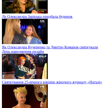
Де Олександра Заріцька придбала будинок
Як Олександра Кучеренко та Дмитро Комаров святкували
День народження онлайн
Святкування 25-річного ювілею жіночого журналу «Наталі»