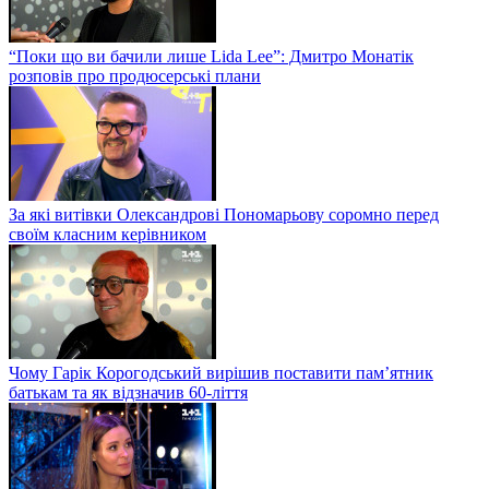
“Поки що ви бачили лише Lida Lee”: Дмитро Монатік
розповів про продюсерські плани
За які витівки Олександрові Пономарьову соромно перед
своїм класним керівником
Чому Гарік Корогодський вирішив поставити пам’ятник
батькам та як відзначив 60-ліття