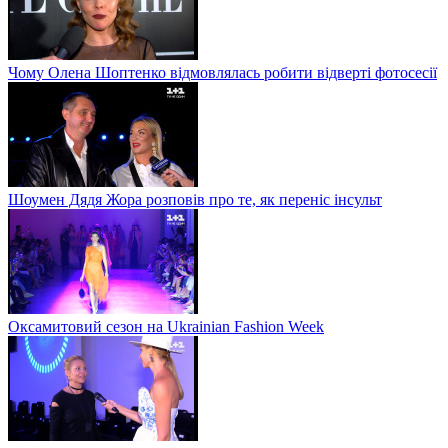
Чому Олена Шоптенко відмовлялась робити відверті фотосесії
Шоумен Дядя Жора розповів про те, як переніс інсульт
Оксамитовий сезон на Ukrainian Fashion Week