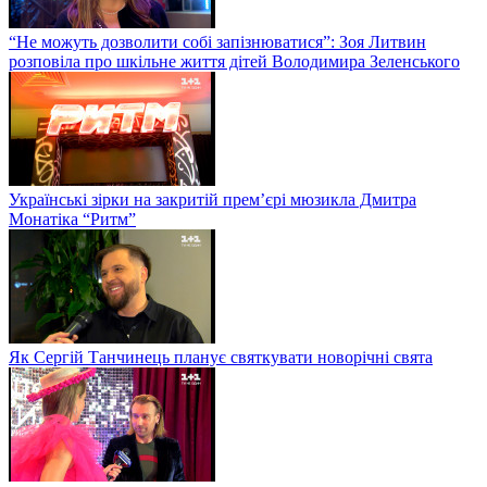
“Не можуть дозволити собі запізнюватися”: Зоя Литвин
розповіла про шкільне життя дітей Володимира Зеленського
Українські зірки на закритій прем’єрі мюзикла Дмитра
Монатіка “Ритм”
Як Сергій Танчинець планує святкувати новорічні свята