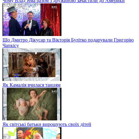
Чому Влад Яма разом з дружиною зачастили до Америки
Що Дмитро Дікусар та Вікторія Булітко подарували Григорію
Чапкісу
Як Камалія вчилася танцям
Як світські батьки вирощують своїх дітей