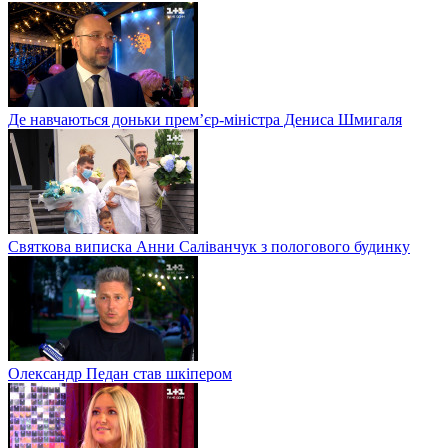
Де навчаються доньки прем’єр-міністра Дениса Шмигаля
Святкова виписка Анни Саліванчук з пологового будинку
Олександр Педан став шкіпером