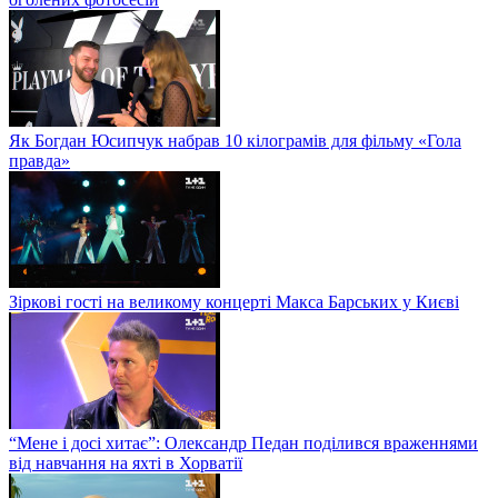
Як Богдан Юсипчук набрав 10 кілограмів для фільму «Гола
правда»
Зіркові гості на великому концерті Макса Барських у Києві
“Мене і досі хитає”: Олександр Педан поділився враженнями
від навчання на яхті в Хорватії