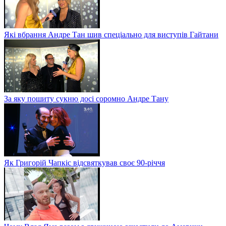
Які вбрання Андре Тан шив спеціально для виступів Гайтани
За яку пошиту сукню досі соромно Андре Тану
Як Григорій Чапкіс відсвяткував своє 90-річчя