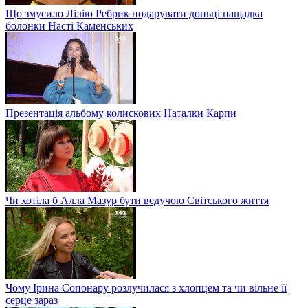
Що змусило Лілію Ребрик подарувати доньці нащадка
болонки Насті Каменських
Презентація альбому колискових Наталки Карпи
Чи хотіла б Алла Мазур бути ведучою Світського життя
Чому Ірина Сопонару розлучилася з хлопцем та чи вільне її
серце зараз