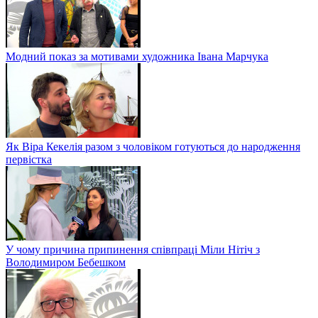
Модний показ за мотивами художника Івана Марчука
Як Віра Кекелія разом з чоловіком готуються до народження
первістка
У чому причина припинення співпраці Міли Нітіч з
Володимиром Бебешком