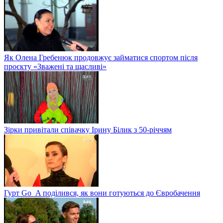
Як Олена Гребенюк продовжує займатися спортом після
проєкту «Зважені та щасливі»
Зірки привітали співачку Ірину Білик з 50-річчям
Гурт Go_A поділився, як вони готуються до Євробачення