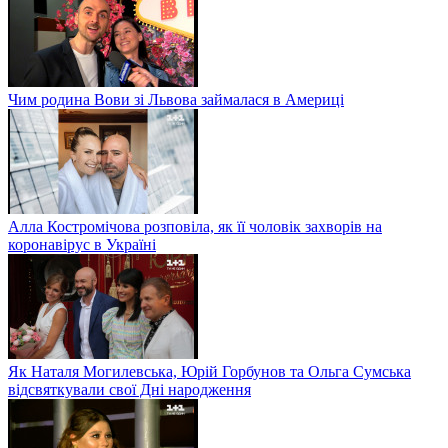
Чим родина Вови зі Львова займалася в Америці
Алла Костромічова розповіла, як її чоловік захворів на
коронавірус в Україні
Як Наталя Могилевська, Юрій Горбунов та Ольга Сумська
відсвяткували свої Дні народження