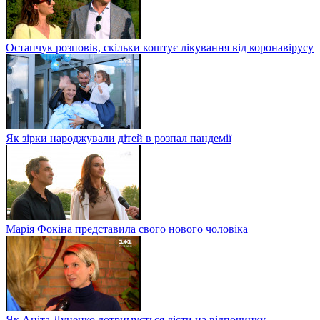
Остапчук розповів, скільки коштує лікування від коронавірусу
Як зірки народжували дітей в розпал пандемії
Марія Фокіна представила свого нового чоловіка
Як Аніта Луценко дотримується дієти на відпочинку