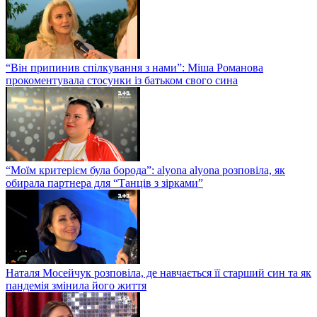
“Він припинив спілкування з нами”: Міша Романова
прокоментувала стосунки із батьком свого сина
“Моїм критерієм була борода”: alyona alyona розповіла, як
обирала партнера для “Танців з зірками”
Наталя Мосейчук розповіла, де навчається її старший син та як
пандемія змінила його життя