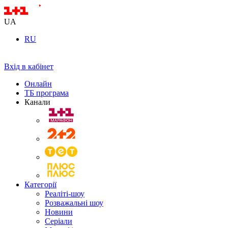
UA
RU
Вхід в кабінет
Онлайн
ТБ програма
Канали
Категорії
Реаліті-шоу
Розважальні шоу
Новини
Серіали