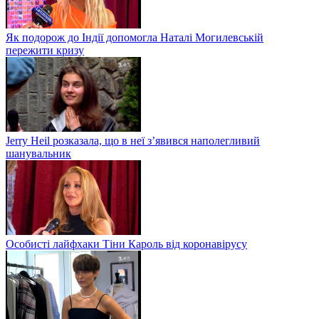
Як подорож до Індії допомогла Наталі Могилевській
пережити кризу
Jerry Heil розказала, що в неї з’явився наполегливий
шанувальник
Особисті лайфхаки Тіни Кароль від коронавірусу