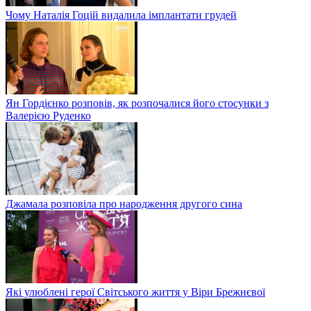
Чому Наталія Гоцій видалила імплантати грудей
Ян Гордієнко розповів, як розпочалися його стосунки з
Валерією Руденко
Джамала розповіла про народження другого сина
Які улюблені герої Світського життя у Віри Брежнєвої