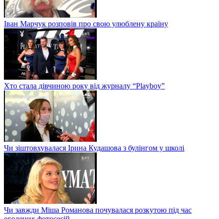
Іван Марчук розповів про свою улюблену країну
Хто стала дівчиною року від журналу “Playboy”
Чи зіштовхувалася Ірина Кудашова з булінгом у школі
Чи завжди Міша Романова почувалася розкутою під час
оголених фотосесій