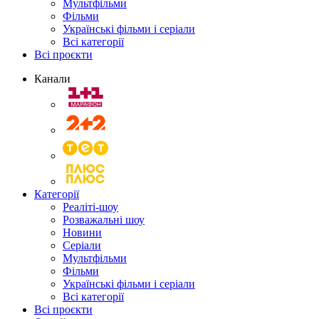
Мультфільми
Фільми
Українські фільми і серіали
Всі категорії
Всі проєкти
Канали
Категорії
Реаліті-шоу
Розважальні шоу
Новини
Серіали
Мультфільми
Фільми
Українські фільми і серіали
Всі категорії
Всі проєкти