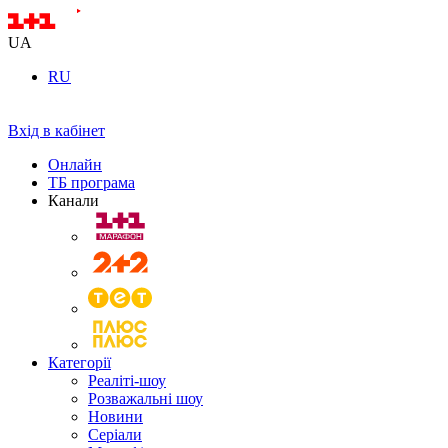
UA
RU
Вхід в кабінет
Онлайн
ТБ програма
Канали
Категорії
Реаліті-шоу
Розважальні шоу
Новини
Серіали