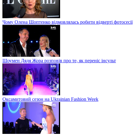
Чому Олена Шоптенко відмовлялась робити відверті фотосесії
Шоумен Дядя Жора розповів про те, як переніс інсульт
Оксамитовий сезон на Ukrainian Fashion Week