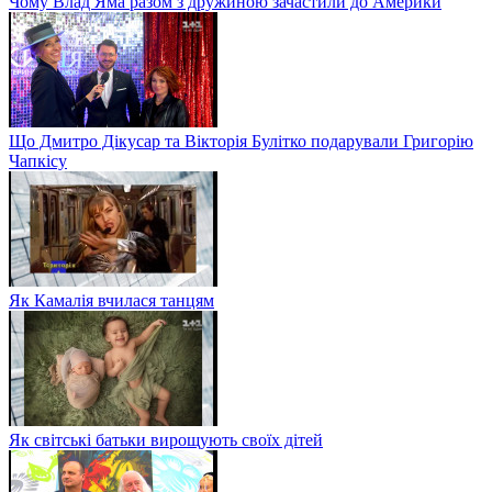
Чому Влад Яма разом з дружиною зачастили до Америки
Що Дмитро Дікусар та Вікторія Булітко подарували Григорію
Чапкісу
Як Камалія вчилася танцям
Як світські батьки вирощують своїх дітей