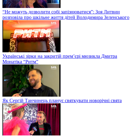
“Не можуть дозволити собі запізнюватися”: Зоя Литвин
розповіла про шкільне життя дітей Володимира Зеленського
Українські зірки на закритій прем’єрі мюзикла Дмитра
Монатіка “Ритм”
Як Сергій Танчинець планує святкувати новорічні свята