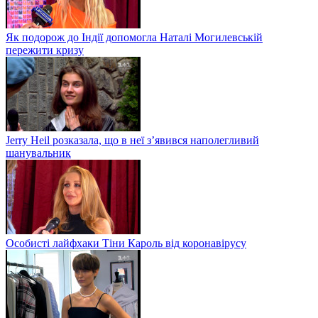
Як подорож до Індії допомогла Наталі Могилевській
пережити кризу
Jerry Heil розказала, що в неї з’явився наполегливий
шанувальник
Особисті лайфхаки Тіни Кароль від коронавірусу