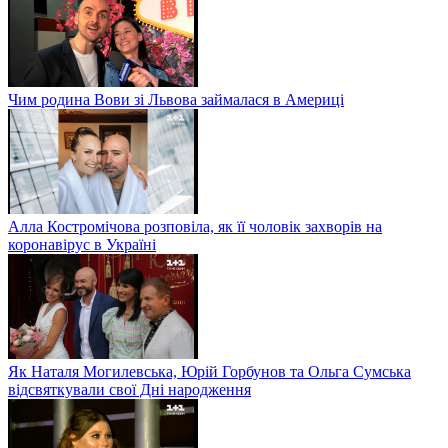
Чим родина Вови зі Львова займалася в Америці
Алла Костромічова розповіла, як її чоловік захворів на
коронавірус в Україні
Як Наталя Могилевська, Юрій Горбунов та Ольга Сумська
відсвяткували свої Дні народження