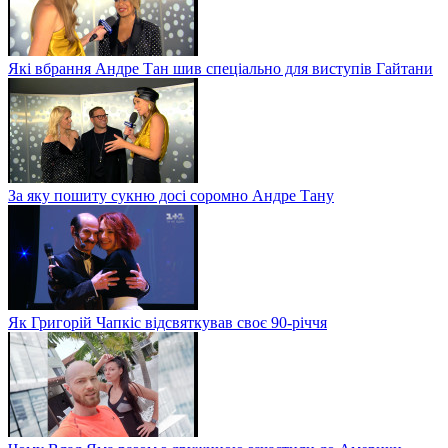
Які вбрання Андре Тан шив спеціально для виступів Гайтани
За яку пошиту сукню досі соромно Андре Тану
Як Григорій Чапкіс відсвяткував своє 90-річчя