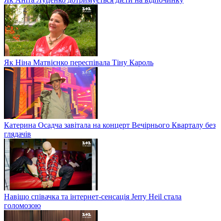
Як Ніна Матвієнко переспівала Тіну Кароль
Катерина Осадча завітала на концерт Вечірнього Кварталу без
глядачів
Навіщо співачка та інтернет-сенсація Jerry Heil стала
голомозою