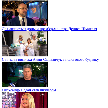
Де навчаються доньки прем’єр-міністра Дениса Шмигаля
Святкова виписка Анни Саліванчук з пологового будинку
Олександр Педан став шкіпером