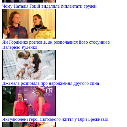
Чому Наталія Гоцій видалила імплантати грудей
Ян Гордієнко розповів, як розпочалися його стосунки з
Валерією Руденко
Джамала розповіла про народження другого сина
Які улюблені герої Світського життя у Віри Брежнєвої