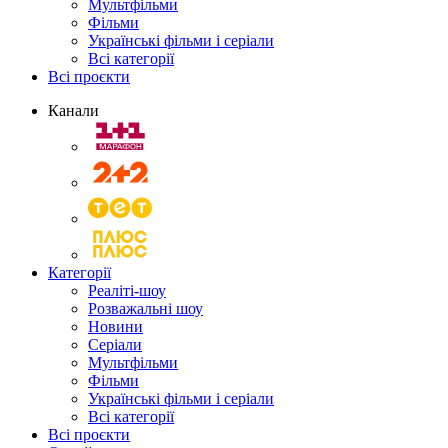
Мультфільми
Фільми
Українські фільми і серіали
Всі категорії
Всі проєкти
Канали
Категорії
Реаліті-шоу
Розважальні шоу
Новини
Серіали
Мультфільми
Фільми
Українські фільми і серіали
Всі категорії
Всі проєкти