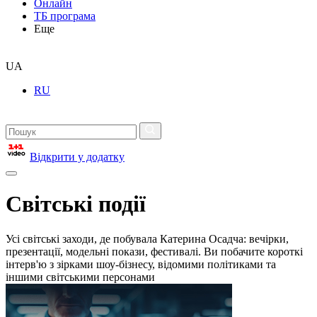
Онлайн
ТБ програма
Еще
UA
RU
Відкрити у додатку
Світські події
Усі світські заходи, де побувала Катерина Осадча: вечірки,
презентації, модельні покази, фестивалі. Ви побачите короткі
інтерв'ю з зірками шоу-бізнесу, відомими політиками та
іншими світськими персонами