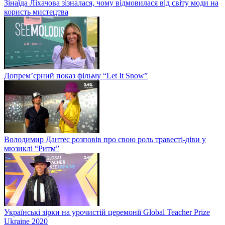
Зінаїда Ліхачова зізналася, чому відмовилася від світу моди на
користь мистецтва
Допрем’єрний показ фільму “Let It Snow”
Володимир Дантес розповів про свою роль травесті-діви у
мюзиклі “Ритм”
Українські зірки на урочистій церемонії Global Teacher Prize
Ukraine 2020