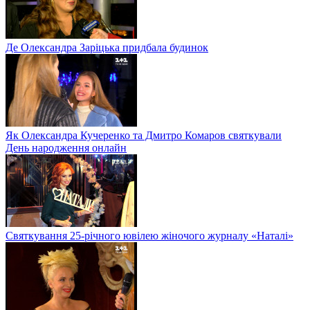
Де Олександра Заріцька придбала будинок
Як Олександра Кучеренко та Дмитро Комаров святкували
День народження онлайн
Святкування 25-річного ювілею жіночого журналу «Наталі»