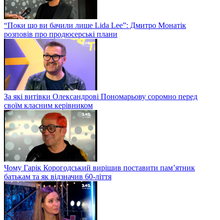
“Поки що ви бачили лише Lida Lee”: Дмитро Монатік
розповів про продюсерські плани
За які витівки Олександрові Пономарьову соромно перед
своїм класним керівником
Чому Гарік Корогодський вирішив поставити пам’ятник
батькам та як відзначив 60-ліття