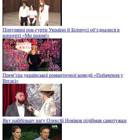
Популярні рок-гурти України й Білорусі об’єдналися в
концерті «Ми разом!»
Прем’єра української романтичної комедії «Побачення у
Вегасі»
Яку найбільшу вагу Олексій Новіков підіймав самотужки