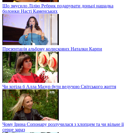
Що змусило Лілію Ребрик подарувати доньці нащадка
болонки Насті Каменських
Презентація альбому колискових Наталки Карпи
Чи хотіла б Алла Мазур бути ведучою Світського життя
Чому Ірина Сопонару розлучилася з хлопцем та чи вільне її
серце зараз