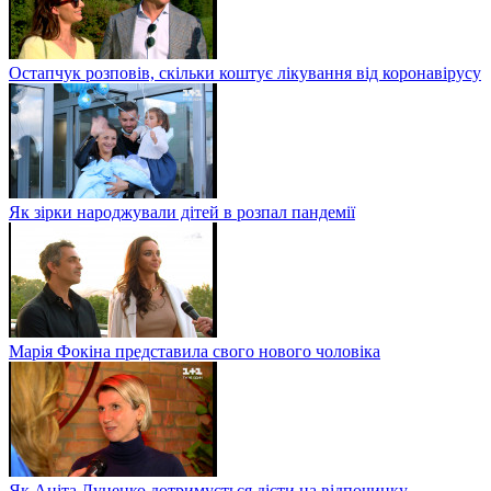
Остапчук розповів, скільки коштує лікування від коронавірусу
Як зірки народжували дітей в розпал пандемії
Марія Фокіна представила свого нового чоловіка
Як Аніта Луценко дотримується дієти на відпочинку