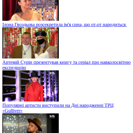
Ілона Гвоздьова розсекретила ім'я сина, що от-от народиться
Артемій Сурін презентував книгу та серіал про навколосвітню
експедицію
Популярні артисти виступили на Дні народженні ТРЦ
«Gulliver»