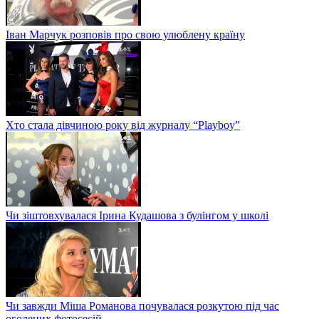
Іван Марчук розповів про свою улюблену країну
Хто стала дівчиною року від журналу “Playboy”
Чи зіштовхувалася Ірина Кудашова з булінгом у школі
Чи завжди Міша Романова почувалася розкутою під час
оголених фотосесій