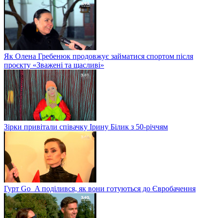
Як Олена Гребенюк продовжує займатися спортом після
проєкту «Зважені та щасливі»
Зірки привітали співачку Ірину Білик з 50-річчям
Гурт Go_A поділився, як вони готуються до Євробачення