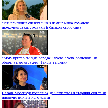
“Він припинив спілкування з нами”: Міша Романова
прокоментувала стосунки із батьком свого сина
“Моїм критерієм була борода”: alyona alyona розповіла, як
обирала партнера для “Танців з зірками”
Наталя Мосейчук розповіла, де навчається її старший син та як
пандемія змінила його життя