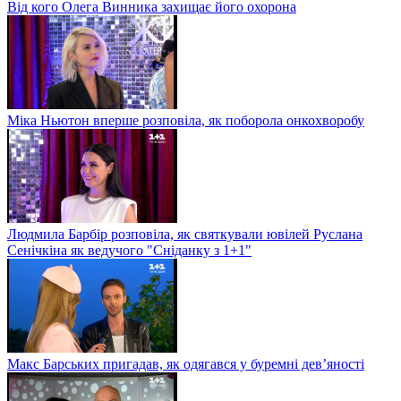
Від кого Олега Винника захищає його охорона
Міка Ньютон вперше розповіла, як поборола онкохворобу
Людмила Барбір розповіла, як святкували ювілей Руслана
Сенічкіна як ведучого "Сніданку з 1+1"
Макс Барських пригадав, як одягався у буремні дев’яності