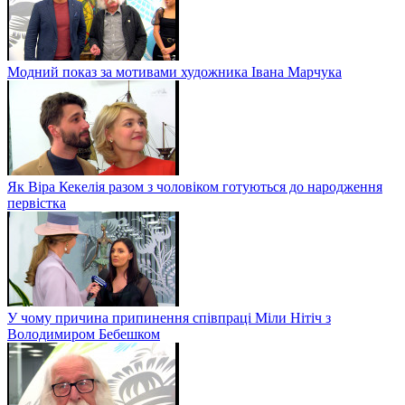
Модний показ за мотивами художника Івана Марчука
Як Віра Кекелія разом з чоловіком готуються до народження
первістка
У чому причина припинення співпраці Міли Нітіч з
Володимиром Бебешком