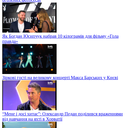
Як Богдан Юсипчук набрав 10 кілограмів для фільму «Гола
правда»
Зіркові гості на великому концерті Макса Барських у Києві
“Мене і досі хитає”: Олександр Педан поділився враженнями
від навчання на яхті в Хорватії