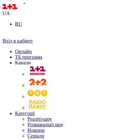
UA
RU
Вхід в кабінет
Онлайн
ТБ програма
Канали
Категорії
Реаліті-шоу
Розважальні шоу
Новини
Серіали