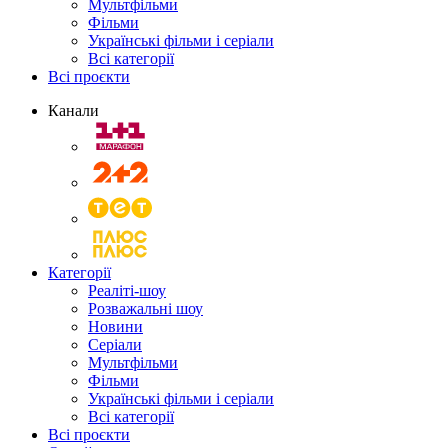
Мультфільми
Фільми
Українські фільми і серіали
Всі категорії
Всі проєкти
Канали
Категорії
Реаліті-шоу
Розважальні шоу
Новини
Серіали
Мультфільми
Фільми
Українські фільми і серіали
Всі категорії
Всі проєкти