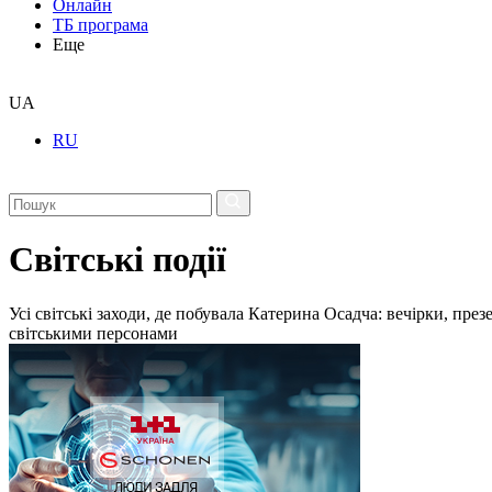
Онлайн
ТБ програма
Еще
UA
RU
Світські події
Усі світські заходи, де побувала Катерина Осадча: вечірки, пре
світськими персонами