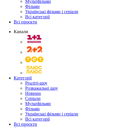
Мультфільми
Фільми
Українські фільми і серіали
Всі категорії
Всі проєкти
Канали
Категорії
Реаліті-шоу
Розважальні шоу
Новини
Серіали
Мультфільми
Фільми
Українські фільми і серіали
Всі категорії
Всі проєкти