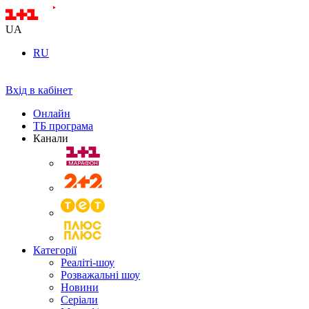
UA
RU
Вхід в кабінет
Онлайн
ТБ програма
Канали
Категорії
Реаліті-шоу
Розважальні шоу
Новини
Серіали