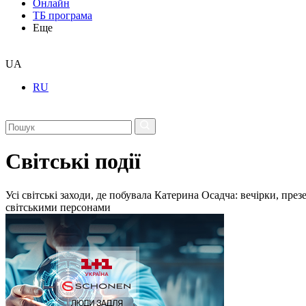
Онлайн
ТБ програма
Еще
UA
RU
Світські події
Усі світські заходи, де побувала Катерина Осадча: вечірки, пре
світськими персонами