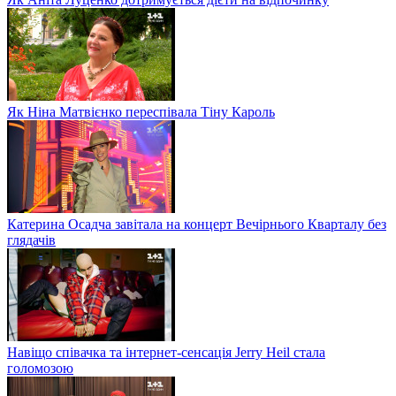
Як Ніна Матвієнко переспівала Тіну Кароль
Катерина Осадча завітала на концерт Вечірнього Кварталу без
глядачів
Навіщо співачка та інтернет-сенсація Jerry Heil стала
голомозою