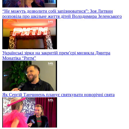
“Не можуть дозволити собі запізнюватися”: Зоя Литвин
розповіла про шкільне життя дітей Володимира Зеленського
Українські зірки на закритій прем’єрі мюзикла Дмитра
Монатіка “Ритм”
Як Сергій Танчинець планує святкувати новорічні свята