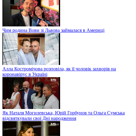
Чим родина Вови зі Львова займалася в Америці
Алла Костромічова розповіла, як її чоловік захворів на
коронавірус в Україні
Як Наталя Могилевська, Юрій Горбунов та Ольга Сумська
відсвяткували свої Дні народження