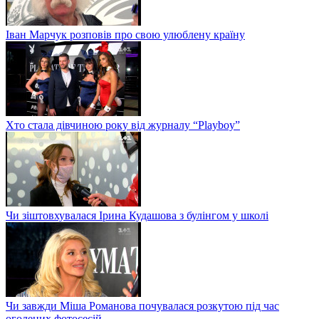
Іван Марчук розповів про свою улюблену країну
Хто стала дівчиною року від журналу “Playboy”
Чи зіштовхувалася Ірина Кудашова з булінгом у школі
Чи завжди Міша Романова почувалася розкутою під час
оголених фотосесій