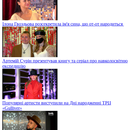
Ілона Гвоздьова розсекретила ім'я сина, що от-от народиться
Артемій Сурін презентував книгу та серіал про навколосвітню
експедицію
Популярні артисти виступили на Дні народженні ТРЦ
«Gulliver»