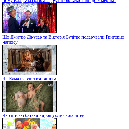
Чому Влад Яма разом з дружиною зачастили до Америки
Що Дмитро Дікусар та Вікторія Булітко подарували Григорію
Чапкісу
Як Камалія вчилася танцям
Як світські батьки вирощують своїх дітей