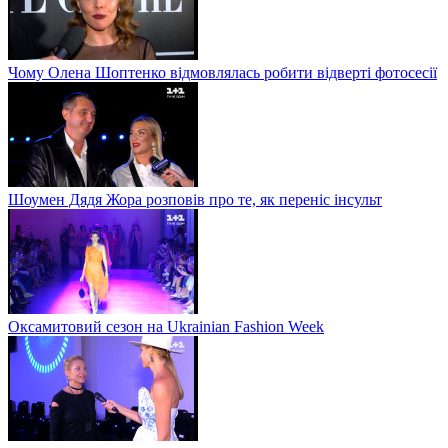
Чому Олена Шоптенко відмовлялась робити відверті фотосесії
Шоумен Дядя Жора розповів про те, як переніс інсульт
Оксамитовий сезон на Ukrainian Fashion Week