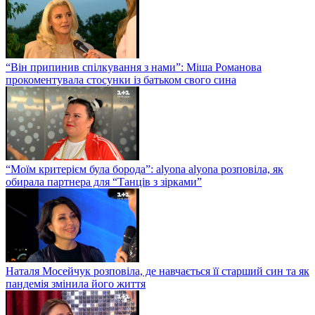
“Він припинив спілкування з нами”: Міша Романова
прокоментувала стосунки із батьком свого сина
“Моїм критерієм була борода”: alyona alyona розповіла, як
обирала партнера для “Танців з зірками”
Наталя Мосейчук розповіла, де навчається її старший син та як
пандемія змінила його життя