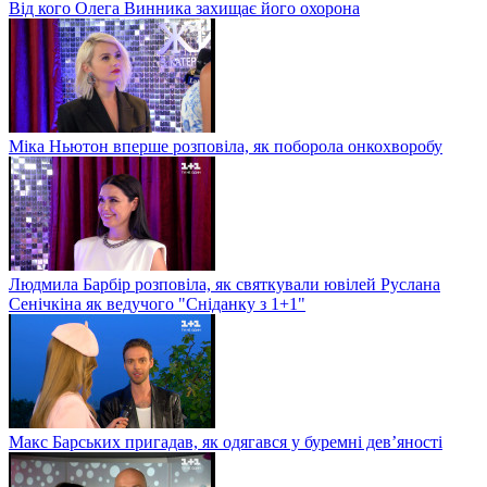
Від кого Олега Винника захищає його охорона
Міка Ньютон вперше розповіла, як поборола онкохворобу
Людмила Барбір розповіла, як святкували ювілей Руслана
Сенічкіна як ведучого "Сніданку з 1+1"
Макс Барських пригадав, як одягався у буремні дев’яності