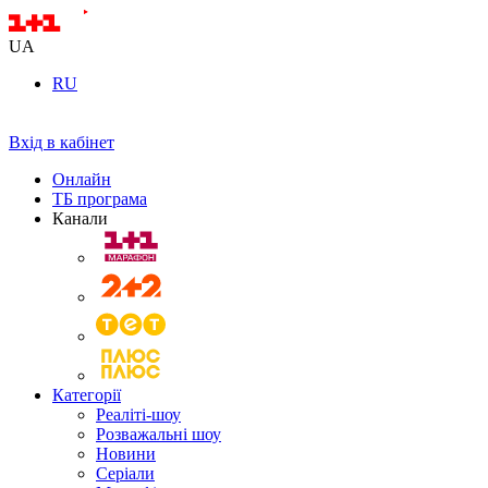
UA
RU
Вхід в кабінет
Онлайн
ТБ програма
Канали
Категорії
Реаліті-шоу
Розважальні шоу
Новини
Серіали