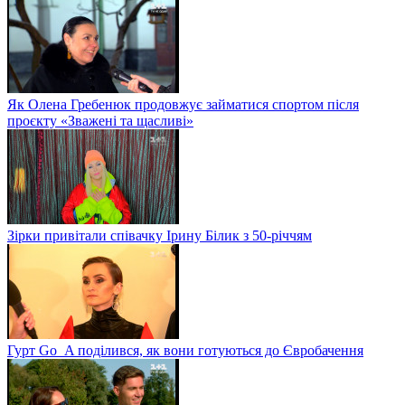
Як Олена Гребенюк продовжує займатися спортом після
проєкту «Зважені та щасливі»
Зірки привітали співачку Ірину Білик з 50-річчям
Гурт Go_A поділився, як вони готуються до Євробачення