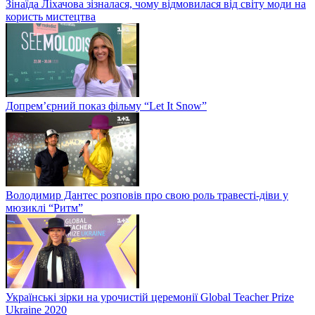
Зінаїда Ліхачова зізналася, чому відмовилася від світу моди на
користь мистецтва
Допрем’єрний показ фільму “Let It Snow”
Володимир Дантес розповів про свою роль травесті-діви у
мюзиклі “Ритм”
Українські зірки на урочистій церемонії Global Teacher Prize
Ukraine 2020