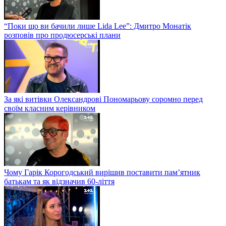
“Поки що ви бачили лише Lida Lee”: Дмитро Монатік
розповів про продюсерські плани
За які витівки Олександрові Пономарьову соромно перед
своїм класним керівником
Чому Гарік Корогодський вирішив поставити пам’ятник
батькам та як відзначив 60-ліття