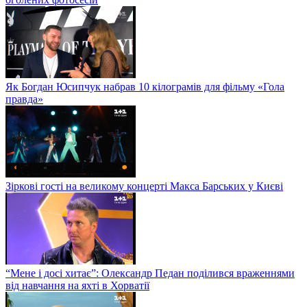
Як Богдан Юсипчук набрав 10 кілограмів для фільму «Гола
правда»
Зіркові гості на великому концерті Макса Барських у Києві
“Мене і досі хитає”: Олександр Педан поділився враженнями
від навчання на яхті в Хорватії