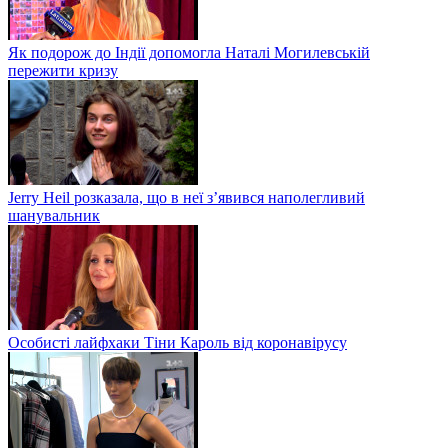
Як подорож до Індії допомогла Наталі Могилевській
пережити кризу
Jerry Heil розказала, що в неї з’явився наполегливий
шанувальник
Особисті лайфхаки Тіни Кароль від коронавірусу