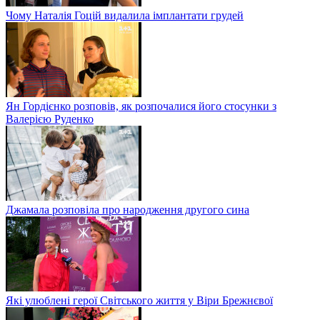
Чому Наталія Гоцій видалила імплантати грудей
Ян Гордієнко розповів, як розпочалися його стосунки з
Валерією Руденко
Джамала розповіла про народження другого сина
Які улюблені герої Світського життя у Віри Брежнєвої