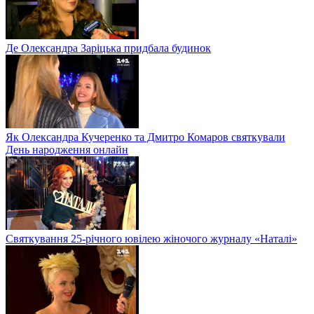
Де Олександра Заріцька придбала будинок
Як Олександра Кучеренко та Дмитро Комаров святкували
День народження онлайн
Святкування 25-річного ювілею жіночого журналу «Наталі»