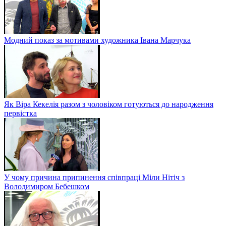
Модний показ за мотивами художника Івана Марчука
Як Віра Кекелія разом з чоловіком готуються до народження
первістка
У чому причина припинення співпраці Міли Нітіч з
Володимиром Бебешком