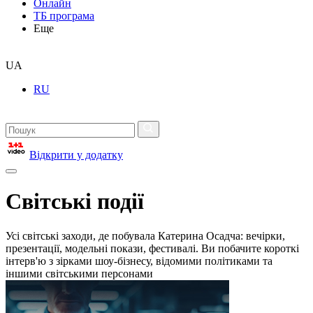
Онлайн
ТБ програма
Еще
UA
RU
Відкрити у додатку
Світські події
Усі світські заходи, де побувала Катерина Осадча: вечірки,
презентації, модельні покази, фестивалі. Ви побачите короткі
інтерв'ю з зірками шоу-бізнесу, відомими політиками та
іншими світськими персонами