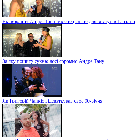
Які вбрання Андре Тан шив спеціально для виступів Гайтани
За яку пошиту сукню досі соромно Андре Тану
Як Григорій Чапкіс відсвяткував своє 90-річчя