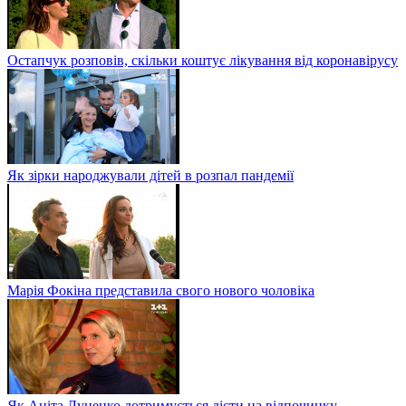
Остапчук розповів, скільки коштує лікування від коронавірусу
Як зірки народжували дітей в розпал пандемії
Марія Фокіна представила свого нового чоловіка
Як Аніта Луценко дотримується дієти на відпочинку