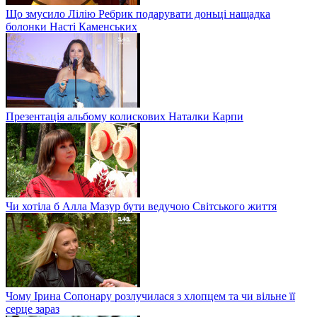
Що змусило Лілію Ребрик подарувати доньці нащадка
болонки Насті Каменських
Презентація альбому колискових Наталки Карпи
Чи хотіла б Алла Мазур бути ведучою Світського життя
Чому Ірина Сопонару розлучилася з хлопцем та чи вільне її
серце зараз