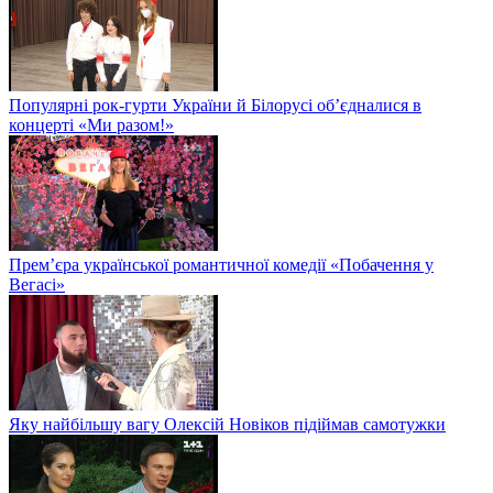
Популярні рок-гурти України й Білорусі об’єдналися в
концерті «Ми разом!»
Прем’єра української романтичної комедії «Побачення у
Вегасі»
Яку найбільшу вагу Олексій Новіков підіймав самотужки