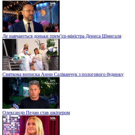
Де навчаються доньки прем’єр-міністра Дениса Шмигаля
Святкова виписка Анни Саліванчук з пологового будинку
Олександр Педан став шкіпером