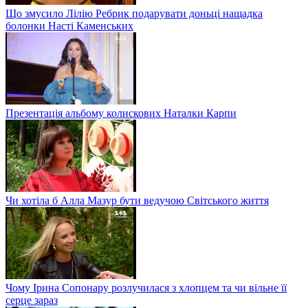
Що змусило Лілію Ребрик подарувати доньці нащадка
болонки Насті Каменських
Презентація альбому колискових Наталки Карпи
Чи хотіла б Алла Мазур бути ведучою Світського життя
Чому Ірина Сопонару розлучилася з хлопцем та чи вільне її
серце зараз