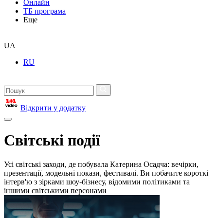
Онлайн
ТБ програма
Еще
UA
RU
Відкрити у додатку
Світські події
Усі світські заходи, де побувала Катерина Осадча: вечірки,
презентації, модельні покази, фестивалі. Ви побачите короткі
інтерв'ю з зірками шоу-бізнесу, відомими політиками та
іншими світськими персонами