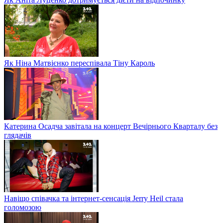
Як Ніна Матвієнко переспівала Тіну Кароль
Катерина Осадча завітала на концерт Вечірнього Кварталу без
глядачів
Навіщо співачка та інтернет-сенсація Jerry Heil стала
голомозою