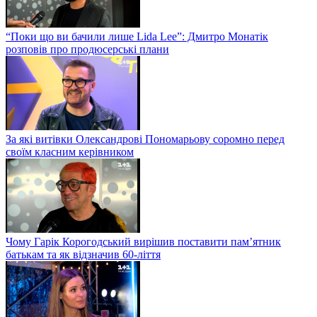
“Поки що ви бачили лише Lida Lee”: Дмитро Монатік
розповів про продюсерські плани
За які витівки Олександрові Пономарьову соромно перед
своїм класним керівником
Чому Гарік Корогодський вирішив поставити пам’ятник
батькам та як відзначив 60-ліття