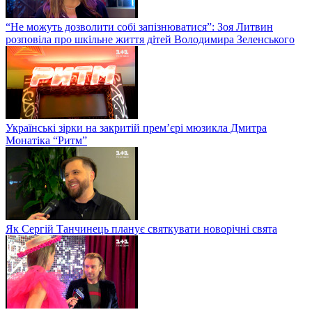
“Не можуть дозволити собі запізнюватися”: Зоя Литвин
розповіла про шкільне життя дітей Володимира Зеленського
Українські зірки на закритій прем’єрі мюзикла Дмитра
Монатіка “Ритм”
Як Сергій Танчинець планує святкувати новорічні свята