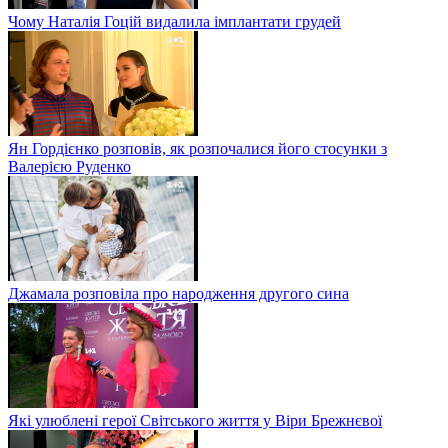
Чому Наталія Гоцій видалила імплантати грудей
Ян Гордієнко розповів, як розпочалися його стосунки з
Валерією Руденко
Джамала розповіла про народження другого сина
Які улюблені герої Світського життя у Віри Брежнєвої