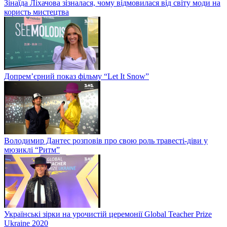
Зінаїда Ліхачова зізналася, чому відмовилася від світу моди на
користь мистецтва
Допрем’єрний показ фільму “Let It Snow”
Володимир Дантес розповів про свою роль травесті-діви у
мюзиклі “Ритм”
Українські зірки на урочистій церемонії Global Teacher Prize
Ukraine 2020