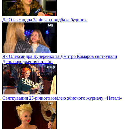
Де Олександра Заріцька придбала будинок
Як Олександра Кучеренко та Дмитро Комаров святкували
День народження онлайн
Святкування 25-річного ювілею жіночого журналу «Наталі»