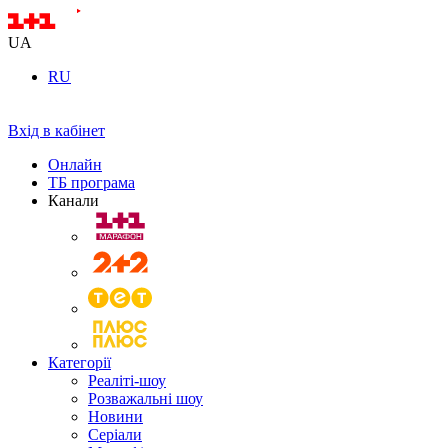
UA
RU
Вхід в кабінет
Онлайн
ТБ програма
Канали
Категорії
Реаліті-шоу
Розважальні шоу
Новини
Серіали