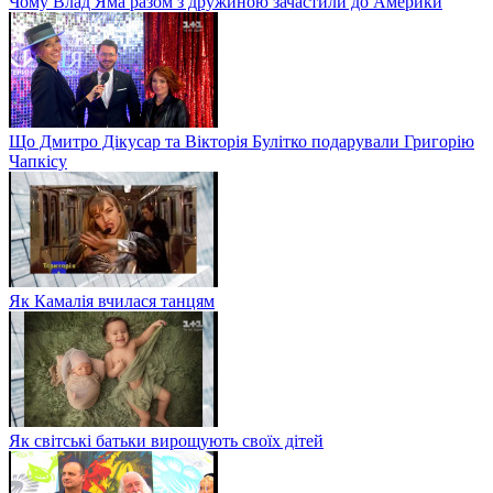
Чому Влад Яма разом з дружиною зачастили до Америки
Що Дмитро Дікусар та Вікторія Булітко подарували Григорію
Чапкісу
Як Камалія вчилася танцям
Як світські батьки вирощують своїх дітей