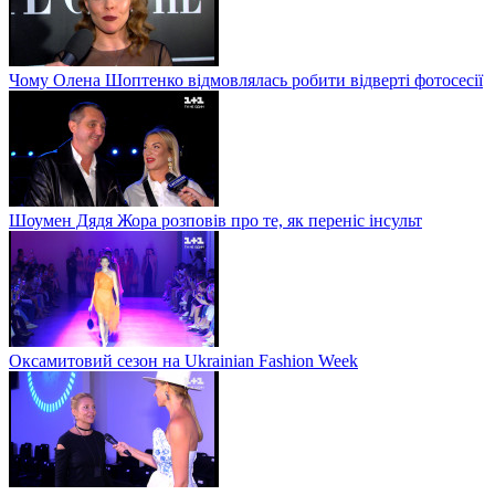
Чому Олена Шоптенко відмовлялась робити відверті фотосесії
Шоумен Дядя Жора розповів про те, як переніс інсульт
Оксамитовий сезон на Ukrainian Fashion Week