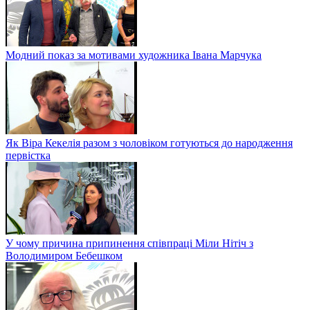
Модний показ за мотивами художника Івана Марчука
Як Віра Кекелія разом з чоловіком готуються до народження
первістка
У чому причина припинення співпраці Міли Нітіч з
Володимиром Бебешком