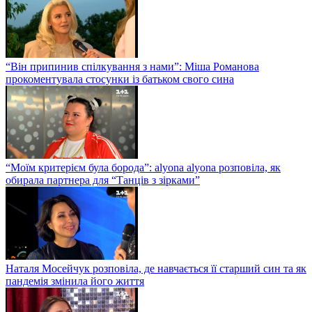
“Він припинив спілкування з нами”: Міша Романова
прокоментувала стосунки із батьком свого сина
“Моїм критерієм була борода”: alyona alyona розповіла, як
обирала партнера для “Танців з зірками”
Наталя Мосейчук розповіла, де навчається її старший син та як
пандемія змінила його життя