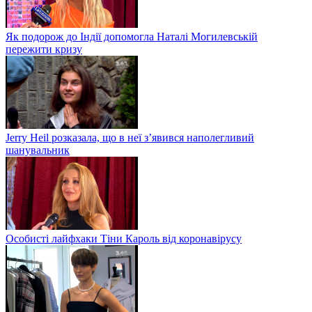
Як подорож до Індії допомогла Наталі Могилевській
пережити кризу
Jerry Heil розказала, що в неї з’явився наполегливий
шанувальник
Особисті лайфхаки Тіни Кароль від коронавірусу