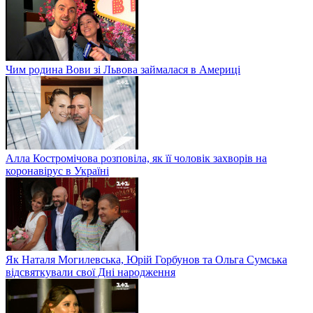
Чим родина Вови зі Львова займалася в Америці
Алла Костромічова розповіла, як її чоловік захворів на
коронавірус в Україні
Як Наталя Могилевська, Юрій Горбунов та Ольга Сумська
відсвяткували свої Дні народження