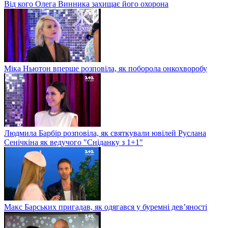
Від кого Олега Винника захищає його охорона
Міка Ньютон вперше розповіла, як поборола онкохворобу
Людмила Барбір розповіла, як святкували ювілей Руслана
Сенічкіна як ведучого "Сніданку з 1+1"
Макс Барських пригадав, як одягався у буремні дев’яності