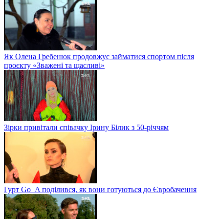
Як Олена Гребенюк продовжує займатися спортом після
проєкту «Зважені та щасливі»
Зірки привітали співачку Ірину Білик з 50-річчям
Гурт Go_A поділився, як вони готуються до Євробачення