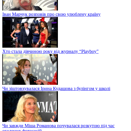
Іван Марчук розповів про свою улюблену країну
Хто стала дівчиною року від журналу “Playboy”
Чи зіштовхувалася Ірина Кудашова з булінгом у школі
Чи завжди Міша Романова почувалася розкутою під час
оголених фотосесій