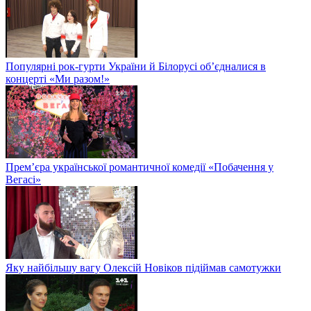
Популярні рок-гурти України й Білорусі об’єдналися в
концерті «Ми разом!»
Прем’єра української романтичної комедії «Побачення у
Вегасі»
Яку найбільшу вагу Олексій Новіков підіймав самотужки