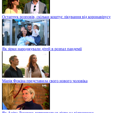
Остапчук розповів, скільки коштує лікування від коронавірусу
Як зірки народжували дітей в розпал пандемії
Марія Фокіна представила свого нового чоловіка
Як Аніта Луценко дотримується дієти на відпочинку