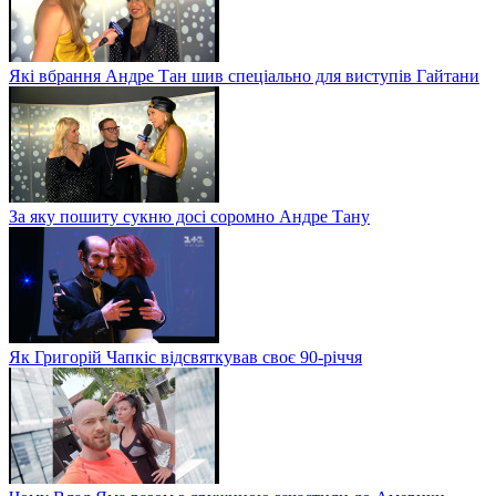
Які вбрання Андре Тан шив спеціально для виступів Гайтани
За яку пошиту сукню досі соромно Андре Тану
Як Григорій Чапкіс відсвяткував своє 90-річчя