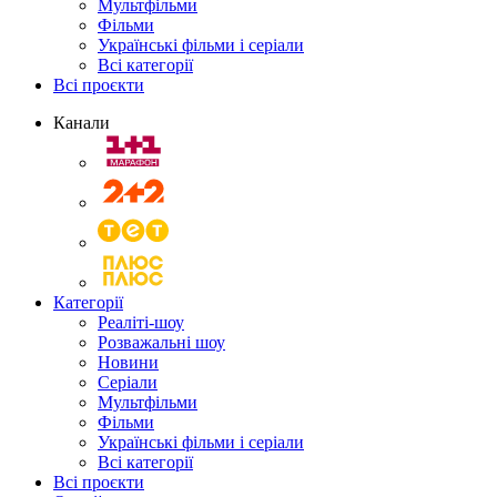
Мультфільми
Фільми
Українські фільми і серіали
Всі категорії
Всі проєкти
Канали
Категорії
Реаліті-шоу
Розважальні шоу
Новини
Серіали
Мультфільми
Фільми
Українські фільми і серіали
Всі категорії
Всі проєкти