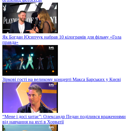
Як Богдан Юсипчук набрав 10 кілограмів для фільму «Гола
правда»
Зіркові гості на великому концерті Макса Барських у Києві
“Мене і досі хитає”: Олександр Педан поділився враженнями
від навчання на яхті в Хорватії