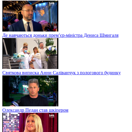
Де навчаються доньки прем’єр-міністра Дениса Шмигаля
Святкова виписка Анни Саліванчук з пологового будинку
Олександр Педан став шкіпером