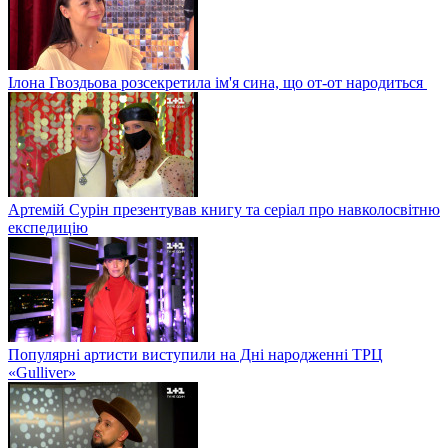
Ілона Гвоздьова розсекретила ім'я сина, що от-от народиться
Артемій Сурін презентував книгу та серіал про навколосвітню
експедицію
Популярні артисти виступили на Дні народженні ТРЦ
«Gulliver»