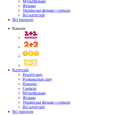
Мультфільми
Фільми
Українські фільми і серіали
Всі категорії
Всі проєкти
Канали
Категорії
Реаліті-шоу
Розважальні шоу
Новини
Серіали
Мультфільми
Фільми
Українські фільми і серіали
Всі категорії
Всі проєкти