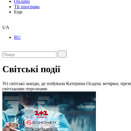
Онлайн
ТБ програма
Еще
UA
RU
Світські події
Усі світські заходи, де побувала Катерина Осадча: вечірки, пре
світськими персонами