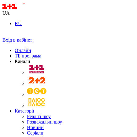
UA
RU
Вхід в кабінет
Онлайн
ТБ програма
Канали
Категорії
Реаліті-шоу
Розважальні шоу
Новини
Серіали