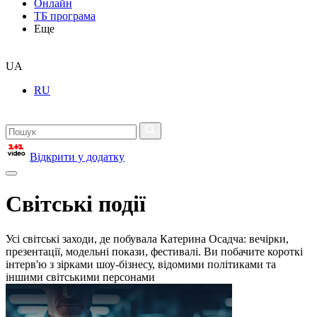
Онлайн
ТБ програма
Еще
UA
RU
Відкрити у додатку
Світські події
Усі світські заходи, де побувала Катерина Осадча: вечірки,
презентації, модельні покази, фестивалі. Ви побачите короткі
інтерв'ю з зірками шоу-бізнесу, відомими політиками та
іншими світськими персонами