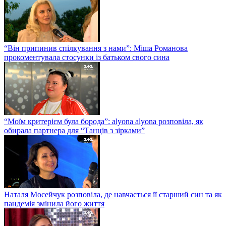
“Він припинив спілкування з нами”: Міша Романова
прокоментувала стосунки із батьком свого сина
“Моїм критерієм була борода”: alyona alyona розповіла, як
обирала партнера для “Танців з зірками”
Наталя Мосейчук розповіла, де навчається її старший син та як
пандемія змінила його життя