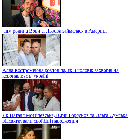
Чим родина Вови зі Львова займалася в Америці
Алла Костромічова розповіла, як її чоловік захворів на
коронавірус в Україні
Як Наталя Могилевська, Юрій Горбунов та Ольга Сумська
відсвяткували свої Дні народження