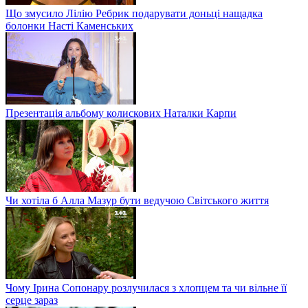
Що змусило Лілію Ребрик подарувати доньці нащадка
болонки Насті Каменських
Презентація альбому колискових Наталки Карпи
Чи хотіла б Алла Мазур бути ведучою Світського життя
Чому Ірина Сопонару розлучилася з хлопцем та чи вільне її
серце зараз