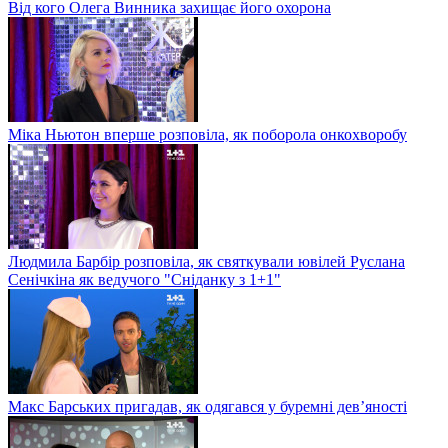
Від кого Олега Винника захищає його охорона
Міка Ньютон вперше розповіла, як поборола онкохворобу
Людмила Барбір розповіла, як святкували ювілей Руслана
Сенічкіна як ведучого "Сніданку з 1+1"
Макс Барських пригадав, як одягався у буремні дев’яності