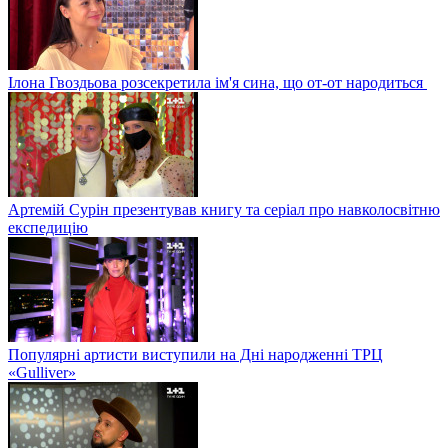
Ілона Гвоздьова розсекретила ім'я сина, що от-от народиться
Артемій Сурін презентував книгу та серіал про навколосвітню
експедицію
Популярні артисти виступили на Дні народженні ТРЦ
«Gulliver»