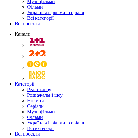
Мультфільми
Фільми
Українські фільми і серіали
Всі категорії
Всі проєкти
Канали
Категорії
Реаліті-шоу
Розважальні шоу
Новини
Серіали
Мультфільми
Фільми
Українські фільми і серіали
Всі категорії
Всі проєкти