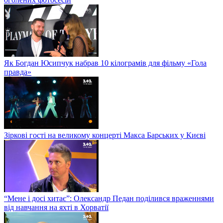
Як Богдан Юсипчук набрав 10 кілограмів для фільму «Гола
правда»
Зіркові гості на великому концерті Макса Барських у Києві
“Мене і досі хитає”: Олександр Педан поділився враженнями
від навчання на яхті в Хорватії