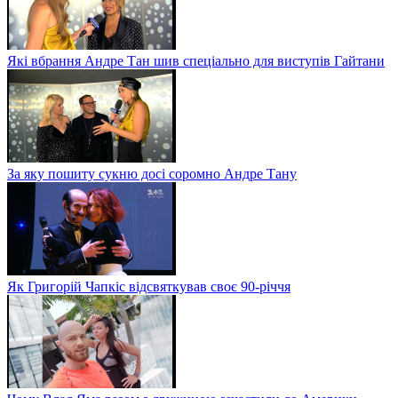
Які вбрання Андре Тан шив спеціально для виступів Гайтани
За яку пошиту сукню досі соромно Андре Тану
Як Григорій Чапкіс відсвяткував своє 90-річчя