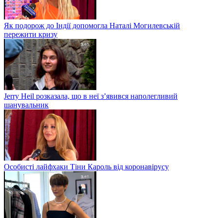
Як подорож до Індії допомогла Наталі Могилевській
пережити кризу
Jerry Heil розказала, що в неї з’явився наполегливий
шанувальник
Особисті лайфхаки Тіни Кароль від коронавірусу