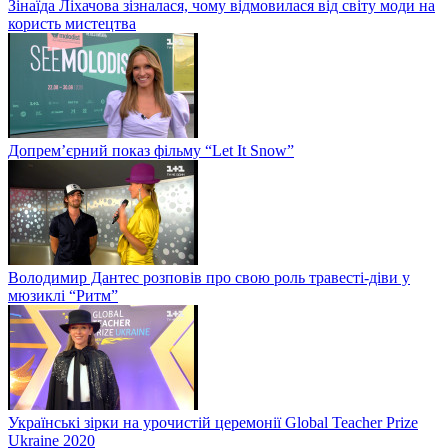
Зінаїда Ліхачова зізналася, чому відмовилася від світу моди на
користь мистецтва
Допрем’єрний показ фільму “Let It Snow”
Володимир Дантес розповів про свою роль травесті-діви у
мюзиклі “Ритм”
Українські зірки на урочистій церемонії Global Teacher Prize
Ukraine 2020