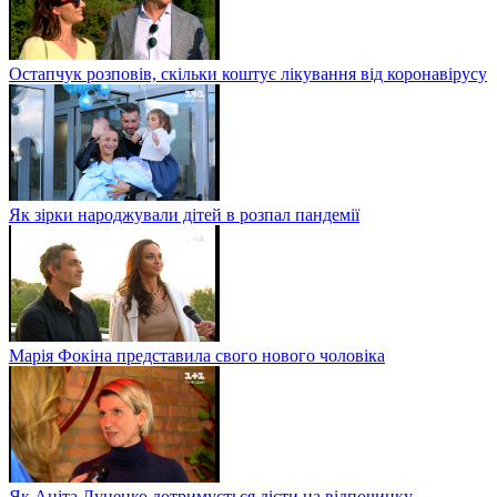
Остапчук розповів, скільки коштує лікування від коронавірусу
Як зірки народжували дітей в розпал пандемії
Марія Фокіна представила свого нового чоловіка
Як Аніта Луценко дотримується дієти на відпочинку