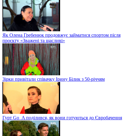
Як Олена Гребенюк продовжує займатися спортом після
проєкту «Зважені та щасливі»
Зірки привітали співачку Ірину Білик з 50-річчям
Гурт Go_A поділився, як вони готуються до Євробачення