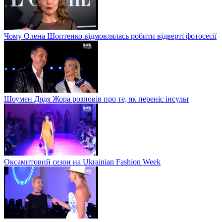
Чому Олена Шоптенко відмовлялась робити відверті фотосесії
Шоумен Дядя Жора розповів про те, як переніс інсульт
Оксамитовий сезон на Ukrainian Fashion Week