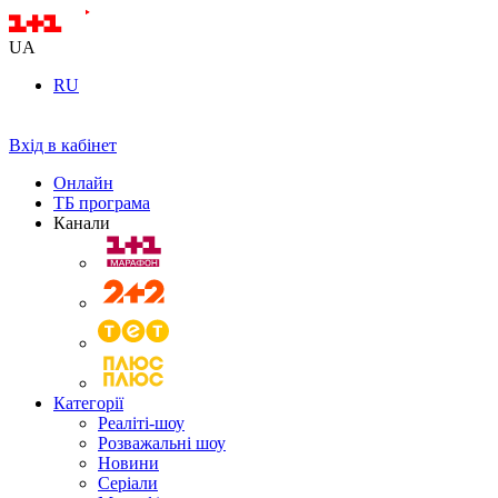
UA
RU
Вхід в кабінет
Онлайн
ТБ програма
Канали
Категорії
Реаліті-шоу
Розважальні шоу
Новини
Серіали