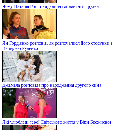
Чому Наталія Гоцій видалила імплантати грудей
Ян Гордієнко розповів, як розпочалися його стосунки з
Валерією Руденко
Джамала розповіла про народження другого сина
Які улюблені герої Світського життя у Віри Брежнєвої