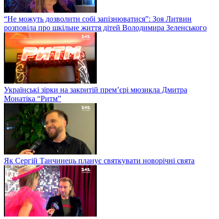
“Не можуть дозволити собі запізнюватися”: Зоя Литвин
розповіла про шкільне життя дітей Володимира Зеленського
Українські зірки на закритій прем’єрі мюзикла Дмитра
Монатіка “Ритм”
Як Сергій Танчинець планує святкувати новорічні свята