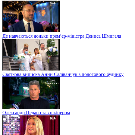
Де навчаються доньки прем’єр-міністра Дениса Шмигаля
Святкова виписка Анни Саліванчук з пологового будинку
Олександр Педан став шкіпером