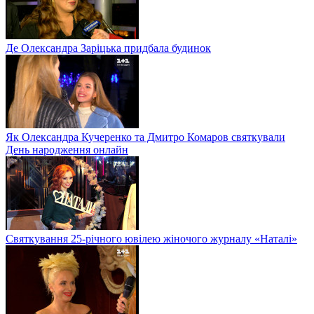
Де Олександра Заріцька придбала будинок
Як Олександра Кучеренко та Дмитро Комаров святкували
День народження онлайн
Святкування 25-річного ювілею жіночого журналу «Наталі»