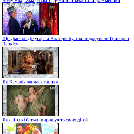
Чому Влад Яма разом з дружиною зачастили до Америки
Що Дмитро Дікусар та Вікторія Булітко подарували Григорію
Чапкісу
Як Камалія вчилася танцям
Як світські батьки вирощують своїх дітей