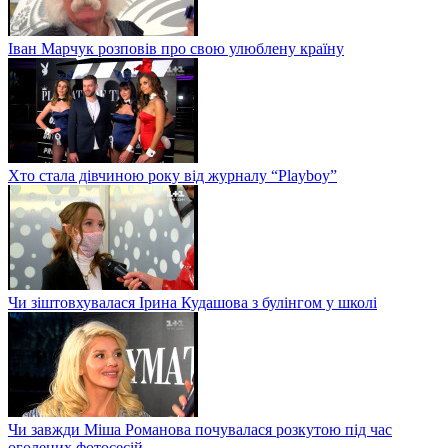
Іван Марчук розповів про свою улюблену країну
Хто стала дівчиною року від журналу “Playboy”
Чи зіштовхувалася Ірина Кудашова з булінгом у школі
Чи завжди Міша Романова почувалася розкутою під час
оголених фотосесій