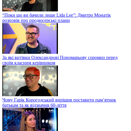
“Поки що ви бачили лише Lida Lee”: Дмитро Монатік
розповів про продюсерські плани
За які витівки Олександрові Пономарьову соромно перед
своїм класним керівником
Чому Гарік Корогодський вирішив поставити пам’ятник
батькам та як відзначив 60-ліття