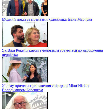
Модний показ за мотивами художника Івана Марчука
Як Віра Кекелія разом з чоловіком готуються до народження
первістка
У чому причина припинення співпраці Міли Нітіч з
Володимиром Бебешком