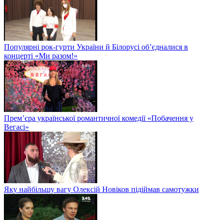
Популярні рок-гурти України й Білорусі об’єдналися в
концерті «Ми разом!»
Прем’єра української романтичної комедії «Побачення у
Вегасі»
Яку найбільшу вагу Олексій Новіков підіймав самотужки