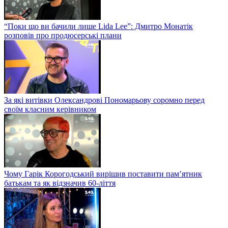
“Поки що ви бачили лише Lida Lee”: Дмитро Монатік
розповів про продюсерські плани
За які витівки Олександрові Пономарьову соромно перед
своїм класним керівником
Чому Гарік Корогодський вирішив поставити пам’ятник
батькам та як відзначив 60-ліття