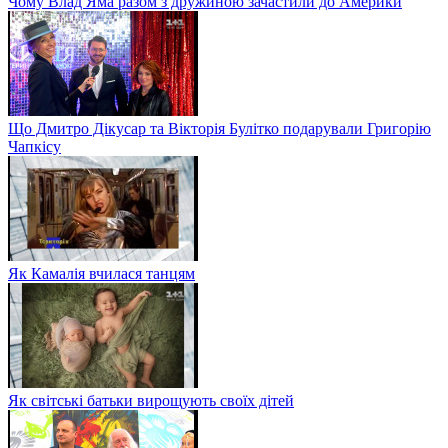
Чому Влад Яма разом з дружиною зачастили до Америки
Що Дмитро Дікусар та Вікторія Булітко подарували Григорію
Чапкісу
Як Камалія вчилася танцям
Як світські батьки вирощують своїх дітей