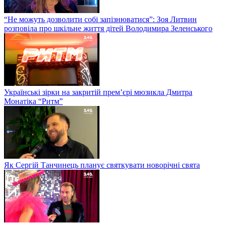
“Не можуть дозволити собі запізнюватися”: Зоя Литвин
розповіла про шкільне життя дітей Володимира Зеленського
Українські зірки на закритій прем’єрі мюзикла Дмитра
Монатіка “Ритм”
Як Сергій Танчинець планує святкувати новорічні свята