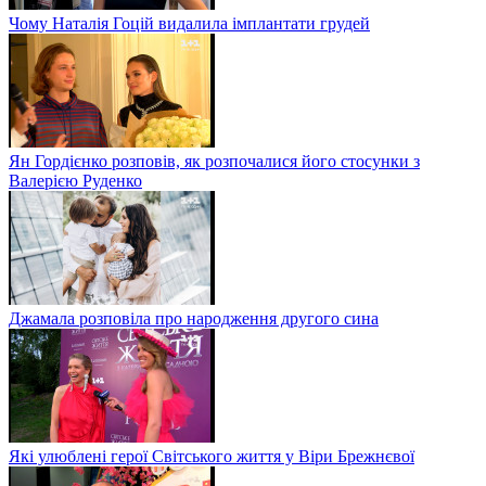
Чому Наталія Гоцій видалила імплантати грудей
Ян Гордієнко розповів, як розпочалися його стосунки з
Валерією Руденко
Джамала розповіла про народження другого сина
Які улюблені герої Світського життя у Віри Брежнєвої