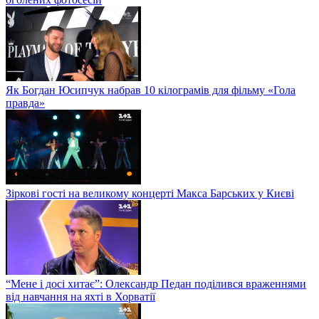
Як Богдан Юсипчук набрав 10 кілограмів для фільму «Гола
правда»
Зіркові гості на великому концерті Макса Барських у Києві
“Мене і досі хитає”: Олександр Педан поділився враженнями
від навчання на яхті в Хорватії