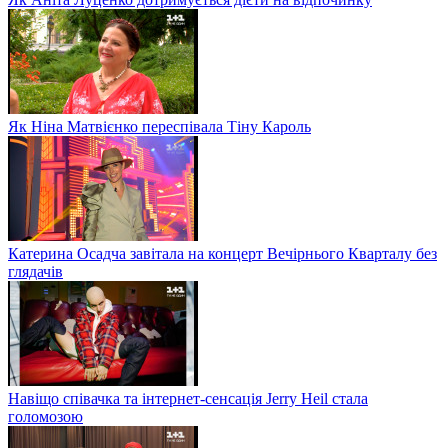
Як Ніна Матвієнко переспівала Тіну Кароль
Катерина Осадча завітала на концерт Вечірнього Кварталу без
глядачів
Навіщо співачка та інтернет-сенсація Jerry Heil стала
голомозою