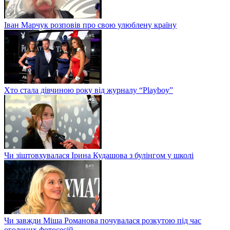
Іван Марчук розповів про свою улюблену країну
Хто стала дівчиною року від журналу “Playboy”
Чи зіштовхувалася Ірина Кудашова з булінгом у школі
Чи завжди Міша Романова почувалася розкутою під час
оголених фотосесій