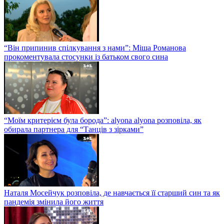
“Він припинив спілкування з нами”: Міша Романова
прокоментувала стосунки із батьком свого сина
“Моїм критерієм була борода”: alyona alyona розповіла, як
обирала партнера для “Танців з зірками”
Наталя Мосейчук розповіла, де навчається її старший син та як
пандемія змінила його життя