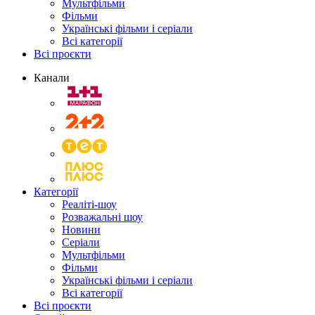
Мультфільми
Фільми
Українські фільми і серіали
Всі категорії
Всі проєкти
Канали
Категорії
Реаліті-шоу
Розважальні шоу
Новини
Серіали
Мультфільми
Фільми
Українські фільми і серіали
Всі категорії
Всі проєкти