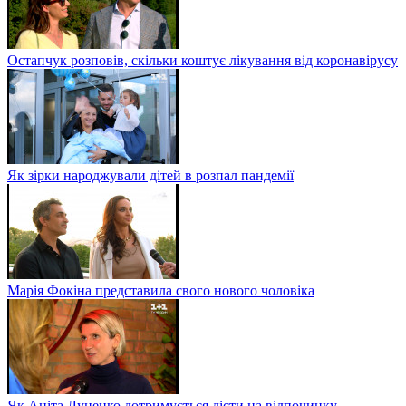
Остапчук розповів, скільки коштує лікування від коронавірусу
Як зірки народжували дітей в розпал пандемії
Марія Фокіна представила свого нового чоловіка
Як Аніта Луценко дотримується дієти на відпочинку