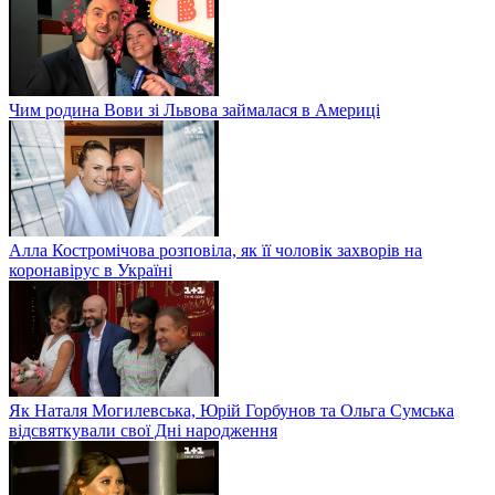
Чим родина Вови зі Львова займалася в Америці
Алла Костромічова розповіла, як її чоловік захворів на
коронавірус в Україні
Як Наталя Могилевська, Юрій Горбунов та Ольга Сумська
відсвяткували свої Дні народження