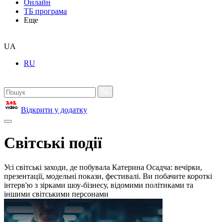
Онлайн
ТБ програма
Еще
UA
RU
Відкрити у додатку
Світські події
Усі світські заходи, де побувала Катерина Осадча: вечірки,
презентації, модельні покази, фестивалі. Ви побачите короткі
інтерв'ю з зірками шоу-бізнесу, відомими політиками та
іншими світськими персонами