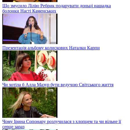
Що змусило Лілію Ребрик подарувати доньці нащадка
болонки Насті Каменських
Презентація альбому колискових Наталки Карпи
Чи хотіла б Алла Мазур бути ведучою Світського життя
Чому Ірина Сопонару розлучилася з хлопцем та чи вільне її
серце зараз