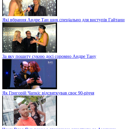
Які вбрання Андре Тан шив спеціально для виступів Гайтани
За яку пошиту сукню досі соромно Андре Тану
Як Григорій Чапкіс відсвяткував своє 90-річчя