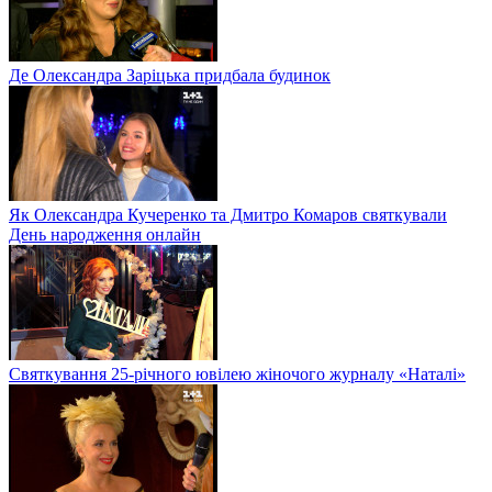
Де Олександра Заріцька придбала будинок
Як Олександра Кучеренко та Дмитро Комаров святкували
День народження онлайн
Святкування 25-річного ювілею жіночого журналу «Наталі»