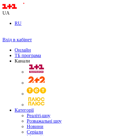
UA
RU
Вхід в кабінет
Онлайн
ТБ програма
Канали
Категорії
Реаліті-шоу
Розважальні шоу
Новини
Серіали