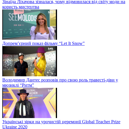
Зінаїда Ліхачова зізналася, чому відмовилася від світу моди на
користь мистецтва
Допрем’єрний показ фільму “Let It Snow”
Володимир Дантес розповів про свою роль травесті-діви у
мюзиклі “Ритм”
Українські зірки на урочистій церемонії Global Teacher Prize
Ukraine 2020