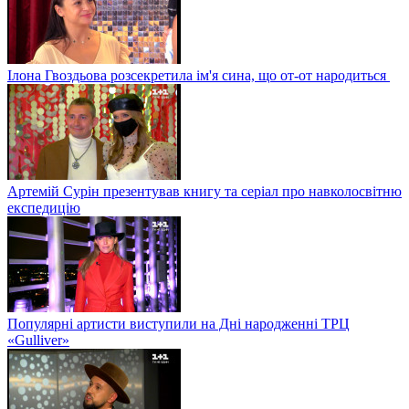
Ілона Гвоздьова розсекретила ім'я сина, що от-от народиться
Артемій Сурін презентував книгу та серіал про навколосвітню
експедицію
Популярні артисти виступили на Дні народженні ТРЦ
«Gulliver»