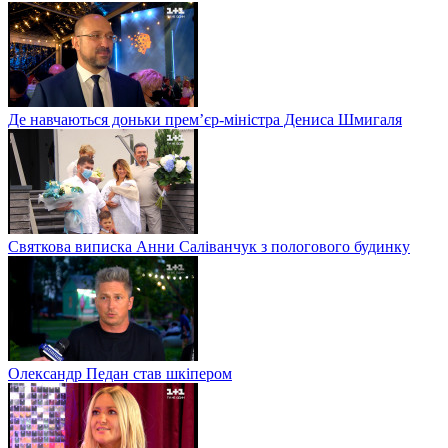
Де навчаються доньки прем’єр-міністра Дениса Шмигаля
Святкова виписка Анни Саліванчук з пологового будинку
Олександр Педан став шкіпером