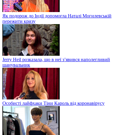
Як подорож до Індії допомогла Наталі Могилевській
пережити кризу
Jerry Heil розказала, що в неї з’явився наполегливий
шанувальник
Особисті лайфхаки Тіни Кароль від коронавірусу