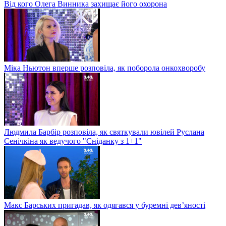
Від кого Олега Винника захищає його охорона
Міка Ньютон вперше розповіла, як поборола онкохворобу
Людмила Барбір розповіла, як святкували ювілей Руслана
Сенічкіна як ведучого "Сніданку з 1+1"
Макс Барських пригадав, як одягався у буремні дев’яності