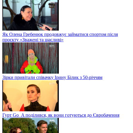
Як Олена Гребенюк продовжує займатися спортом після
проєкту «Зважені та щасливі»
Зірки привітали співачку Ірину Білик з 50-річчям
Гурт Go_A поділився, як вони готуються до Євробачення