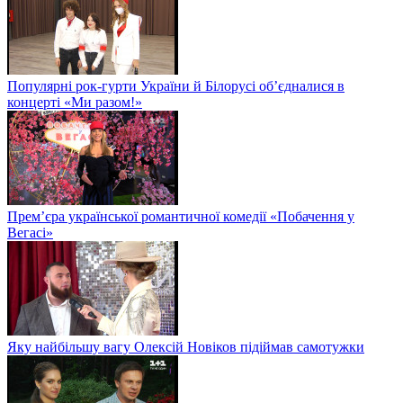
Популярні рок-гурти України й Білорусі об’єдналися в
концерті «Ми разом!»
Прем’єра української романтичної комедії «Побачення у
Вегасі»
Яку найбільшу вагу Олексій Новіков підіймав самотужки