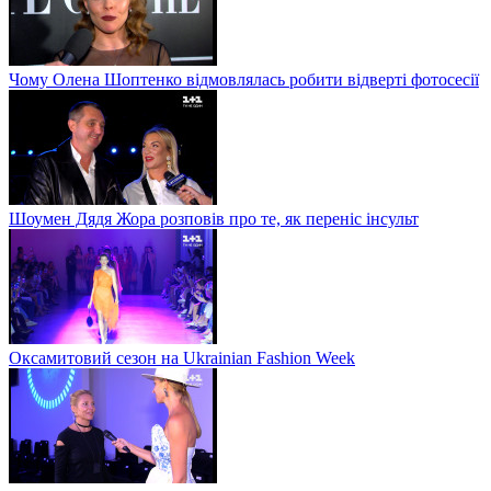
Чому Олена Шоптенко відмовлялась робити відверті фотосесії
Шоумен Дядя Жора розповів про те, як переніс інсульт
Оксамитовий сезон на Ukrainian Fashion Week