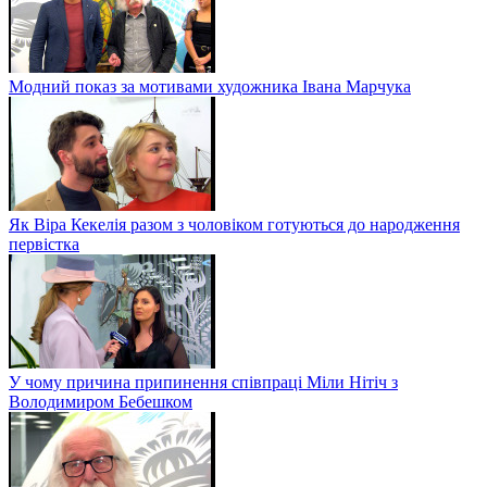
Модний показ за мотивами художника Івана Марчука
Як Віра Кекелія разом з чоловіком готуються до народження
первістка
У чому причина припинення співпраці Міли Нітіч з
Володимиром Бебешком