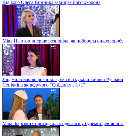
Від кого Олега Винника захищає його охорона
Міка Ньютон вперше розповіла, як поборола онкохворобу
Людмила Барбір розповіла, як святкували ювілей Руслана
Сенічкіна як ведучого "Сніданку з 1+1"
Макс Барських пригадав, як одягався у буремні дев’яності