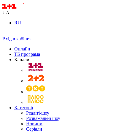
UA
RU
Вхід в кабінет
Онлайн
ТБ програма
Канали
Категорії
Реаліті-шоу
Розважальні шоу
Новини
Серіали