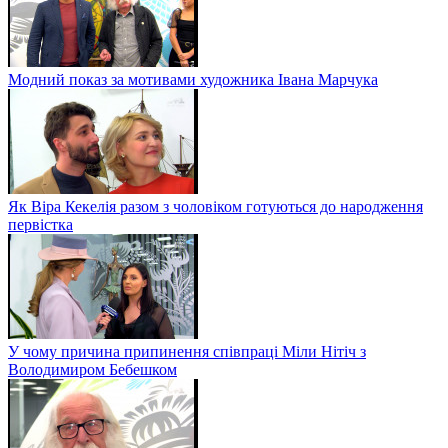
Модний показ за мотивами художника Івана Марчука
Як Віра Кекелія разом з чоловіком готуються до народження
первістка
У чому причина припинення співпраці Міли Нітіч з
Володимиром Бебешком