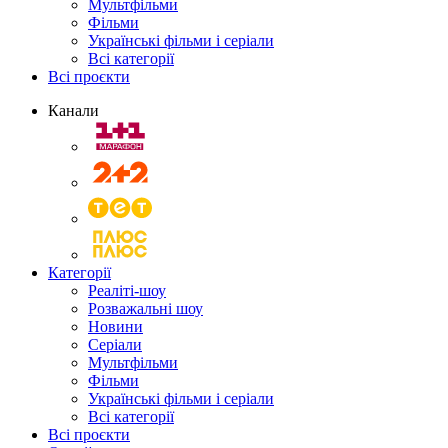
Мультфільми
Фільми
Українські фільми і серіали
Всі категорії
Всі проєкти
Канали
Категорії
Реаліті-шоу
Розважальні шоу
Новини
Серіали
Мультфільми
Фільми
Українські фільми і серіали
Всі категорії
Всі проєкти