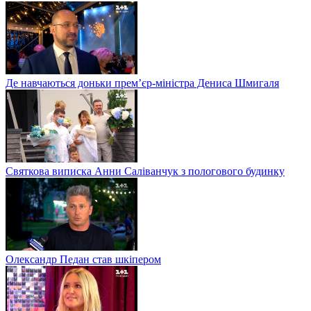
Де навчаються доньки прем’єр-міністра Дениса Шмигаля
Святкова виписка Анни Саліванчук з пологового будинку
Олександр Педан став шкіпером