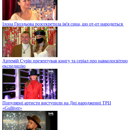
Ілона Гвоздьова розсекретила ім'я сина, що от-от народиться
Артемій Сурін презентував книгу та серіал про навколосвітню
експедицію
Популярні артисти виступили на Дні народженні ТРЦ
«Gulliver»