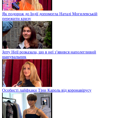
Як подорож до Індії допомогла Наталі Могилевській
пережити кризу
Jerry Heil розказала, що в неї з’явився наполегливий
шанувальник
Особисті лайфхаки Тіни Кароль від коронавірусу