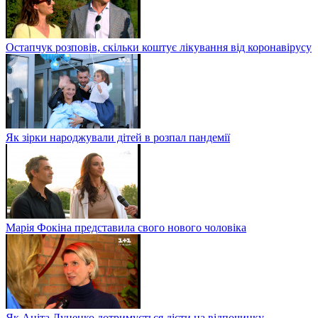
Остапчук розповів, скільки коштує лікування від коронавірусу
Як зірки народжували дітей в розпал пандемії
Марія Фокіна представила свого нового чоловіка
Як Аніта Луценко дотримується дієти на відпочинку