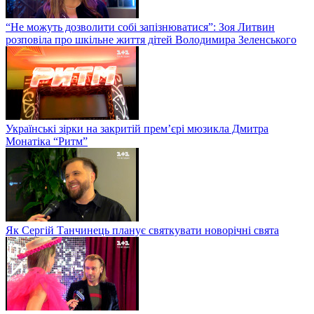
“Не можуть дозволити собі запізнюватися”: Зоя Литвин
розповіла про шкільне життя дітей Володимира Зеленського
Українські зірки на закритій прем’єрі мюзикла Дмитра
Монатіка “Ритм”
Як Сергій Танчинець планує святкувати новорічні свята