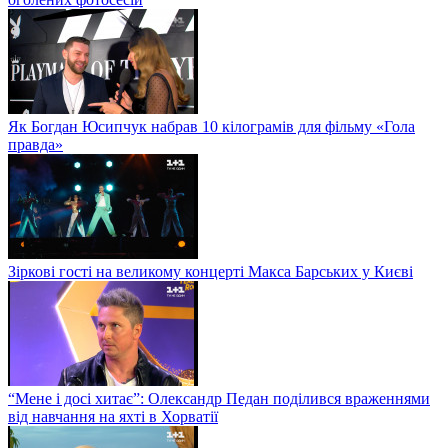
Як Богдан Юсипчук набрав 10 кілограмів для фільму «Гола
правда»
Зіркові гості на великому концерті Макса Барських у Києві
“Мене і досі хитає”: Олександр Педан поділився враженнями
від навчання на яхті в Хорватії