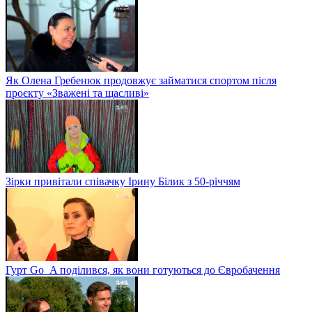
Як Олена Гребенюк продовжує займатися спортом після
проєкту «Зважені та щасливі»
Зірки привітали співачку Ірину Білик з 50-річчям
Гурт Go_A поділився, як вони готуються до Євробачення