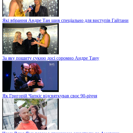
Які вбрання Андре Тан шив спеціально для виступів Гайтани
За яку пошиту сукню досі соромно Андре Тану
Як Григорій Чапкіс відсвяткував своє 90-річчя