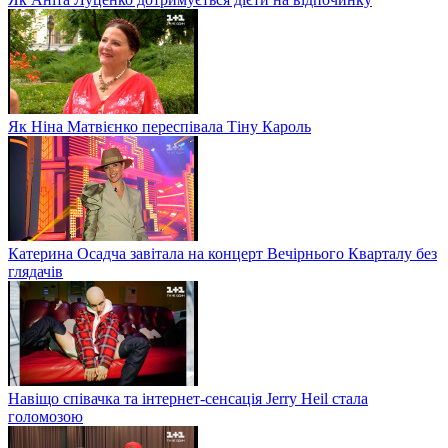
Як Ніна Матвієнко переспівала Тіну Кароль
Катерина Осадча завітала на концерт Вечірнього Кварталу без
глядачів
Навіщо співачка та інтернет-сенсація Jerry Heil стала
голомозою