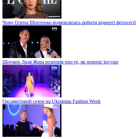
Чому Олена Шоптенко відмовлялась робити відверті фотосесії
Шоумен Дядя Жора розповів про те, як переніс інсульт
Оксамитовий сезон на Ukrainian Fashion Week