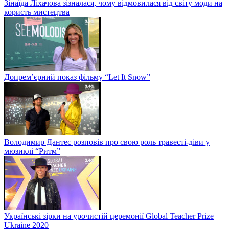
Зінаїда Ліхачова зізналася, чому відмовилася від світу моди на
користь мистецтва
Допрем’єрний показ фільму “Let It Snow”
Володимир Дантес розповів про свою роль травесті-діви у
мюзиклі “Ритм”
Українські зірки на урочистій церемонії Global Teacher Prize
Ukraine 2020