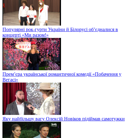
Популярні рок-гурти України й Білорусі об’єдналися в
концерті «Ми разом!»
Прем’єра української романтичної комедії «Побачення у
Вегасі»
Яку найбільшу вагу Олексій Новіков підіймав самотужки