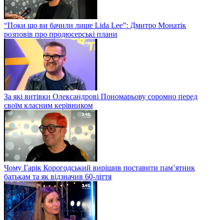
“Поки що ви бачили лише Lida Lee”: Дмитро Монатік
розповів про продюсерські плани
За які витівки Олександрові Пономарьову соромно перед
своїм класним керівником
Чому Гарік Корогодський вирішив поставити пам’ятник
батькам та як відзначив 60-ліття