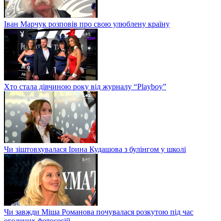
Іван Марчук розповів про свою улюблену країну
Хто стала дівчиною року від журналу “Playboy”
Чи зіштовхувалася Ірина Кудашова з булінгом у школі
Чи завжди Міша Романова почувалася розкутою під час
оголених фотосесій