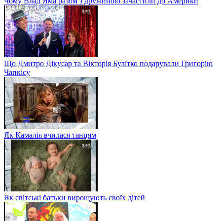
Чому Влад Яма разом з дружиною зачастили до Америки
Що Дмитро Дікусар та Вікторія Булітко подарували Григорію
Чапкісу
Як Камалія вчилася танцям
Як світські батьки вирощують своїх дітей