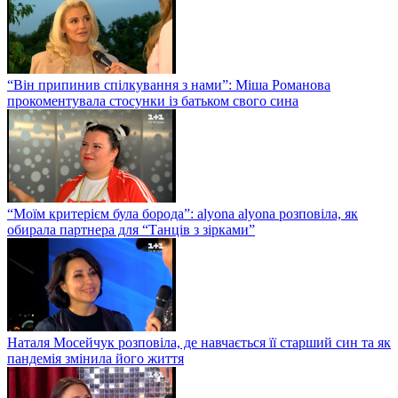
“Він припинив спілкування з нами”: Міша Романова
прокоментувала стосунки із батьком свого сина
“Моїм критерієм була борода”: alyona alyona розповіла, як
обирала партнера для “Танців з зірками”
Наталя Мосейчук розповіла, де навчається її старший син та як
пандемія змінила його життя