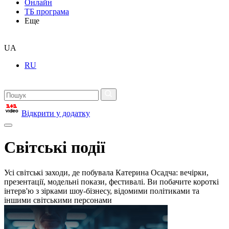
Онлайн
ТБ програма
Еще
UA
RU
Відкрити у додатку
Світські події
Усі світські заходи, де побувала Катерина Осадча: вечірки,
презентації, модельні покази, фестивалі. Ви побачите короткі
інтерв'ю з зірками шоу-бізнесу, відомими політиками та
іншими світськими персонами