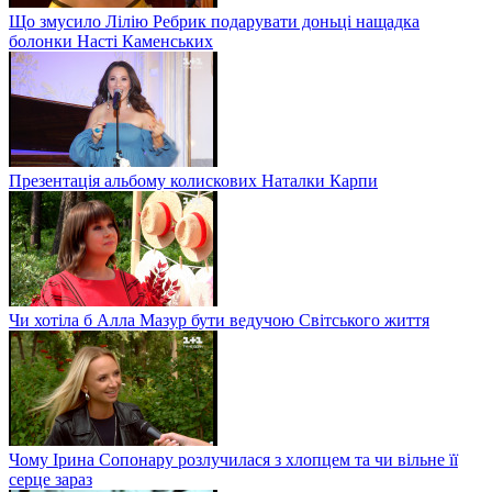
Що змусило Лілію Ребрик подарувати доньці нащадка
болонки Насті Каменських
Презентація альбому колискових Наталки Карпи
Чи хотіла б Алла Мазур бути ведучою Світського життя
Чому Ірина Сопонару розлучилася з хлопцем та чи вільне її
серце зараз