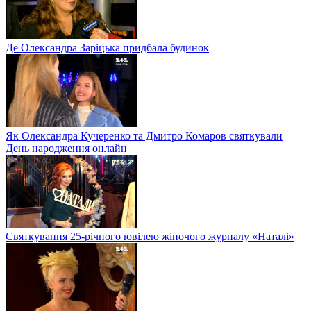
Де Олександра Заріцька придбала будинок
Як Олександра Кучеренко та Дмитро Комаров святкували
День народження онлайн
Святкування 25-річного ювілею жіночого журналу «Наталі»