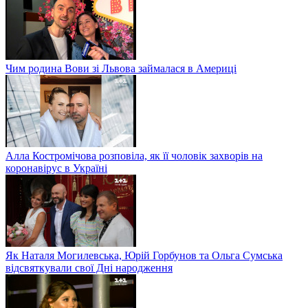
Чим родина Вови зі Львова займалася в Америці
Алла Костромічова розповіла, як її чоловік захворів на
коронавірус в Україні
Як Наталя Могилевська, Юрій Горбунов та Ольга Сумська
відсвяткували свої Дні народження