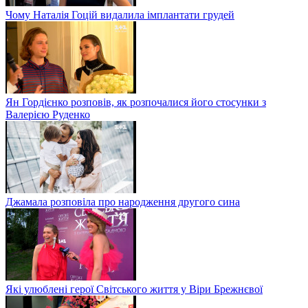
Чому Наталія Гоцій видалила імплантати грудей
Ян Гордієнко розповів, як розпочалися його стосунки з
Валерією Руденко
Джамала розповіла про народження другого сина
Які улюблені герої Світського життя у Віри Брежнєвої