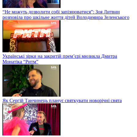
“Не можуть дозволити собі запізнюватися”: Зоя Литвин
розповіла про шкільне життя дітей Володимира Зеленського
Українські зірки на закритій прем’єрі мюзикла Дмитра
Монатіка “Ритм”
Як Сергій Танчинець планує святкувати новорічні свята