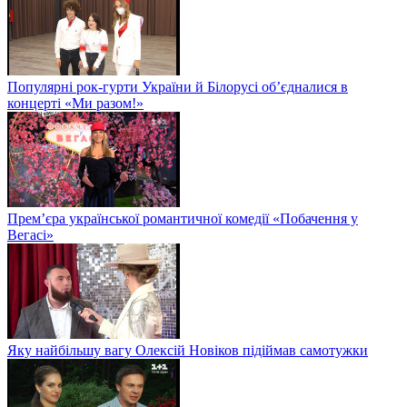
Популярні рок-гурти України й Білорусі об’єдналися в
концерті «Ми разом!»
Прем’єра української романтичної комедії «Побачення у
Вегасі»
Яку найбільшу вагу Олексій Новіков підіймав самотужки