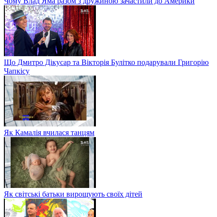
Чому Влад Яма разом з дружиною зачастили до Америки
Що Дмитро Дікусар та Вікторія Булітко подарували Григорію
Чапкісу
Як Камалія вчилася танцям
Як світські батьки вирощують своїх дітей