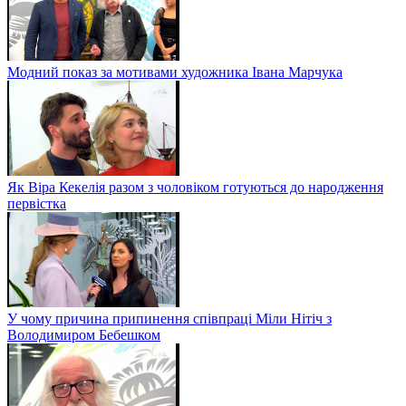
Модний показ за мотивами художника Івана Марчука
Як Віра Кекелія разом з чоловіком готуються до народження
первістка
У чому причина припинення співпраці Міли Нітіч з
Володимиром Бебешком