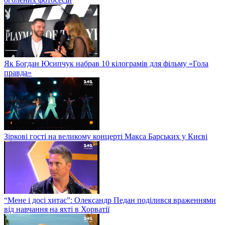
Як Богдан Юсипчук набрав 10 кілограмів для фільму «Гола
правда»
Зіркові гості на великому концерті Макса Барських у Києві
“Мене і досі хитає”: Олександр Педан поділився враженнями
від навчання на яхті в Хорватії