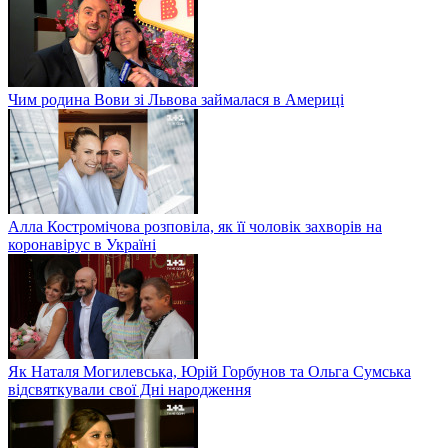
Чим родина Вови зі Львова займалася в Америці
Алла Костромічова розповіла, як її чоловік захворів на
коронавірус в Україні
Як Наталя Могилевська, Юрій Горбунов та Ольга Сумська
відсвяткували свої Дні народження