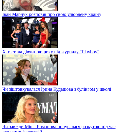
Іван Марчук розповів про свою улюблену країну
Хто стала дівчиною року від журналу “Playboy”
Чи зіштовхувалася Ірина Кудашова з булінгом у школі
Чи завжди Міша Романова почувалася розкутою під час
оголених фотосесій