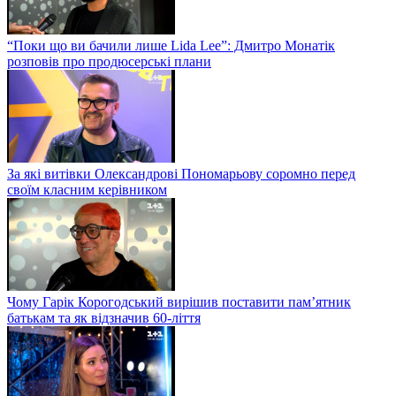
“Поки що ви бачили лише Lida Lee”: Дмитро Монатік
розповів про продюсерські плани
За які витівки Олександрові Пономарьову соромно перед
своїм класним керівником
Чому Гарік Корогодський вирішив поставити пам’ятник
батькам та як відзначив 60-ліття