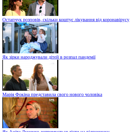
Остапчук розповів, скільки коштує лікування від коронавірусу
Як зірки народжували дітей в розпал пандемії
Марія Фокіна представила свого нового чоловіка
Як Аніта Луценко дотримується дієти на відпочинку