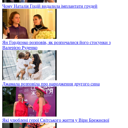
Чому Наталія Гоцій видалила імплантати грудей
Ян Гордієнко розповів, як розпочалися його стосунки з
Валерією Руденко
Джамала розповіла про народження другого сина
Які улюблені герої Світського життя у Віри Брежнєвої