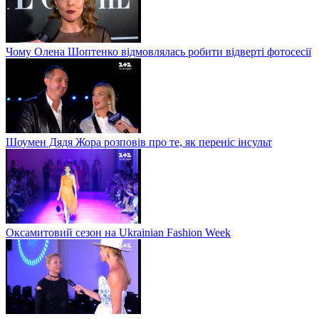
Чому Олена Шоптенко відмовлялась робити відверті фотосесії
Шоумен Дядя Жора розповів про те, як переніс інсульт
Оксамитовий сезон на Ukrainian Fashion Week