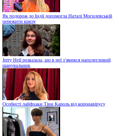
Як подорож до Індії допомогла Наталі Могилевській
пережити кризу
Jerry Heil розказала, що в неї з’явився наполегливий
шанувальник
Особисті лайфхаки Тіни Кароль від коронавірусу