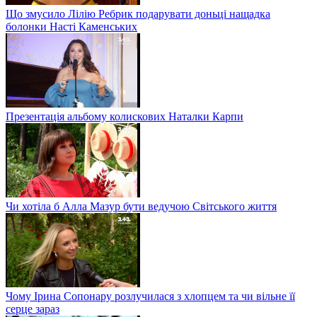
Що змусило Лілію Ребрик подарувати доньці нащадка
болонки Насті Каменських
Презентація альбому колискових Наталки Карпи
Чи хотіла б Алла Мазур бути ведучою Світського життя
Чому Ірина Сопонару розлучилася з хлопцем та чи вільне її
серце зараз