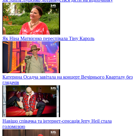
Як Ніна Матвієнко переспівала Тіну Кароль
Катерина Осадча завітала на концерт Вечірнього Кварталу без
глядачів
Навіщо співачка та інтернет-сенсація Jerry Heil стала
голомозою