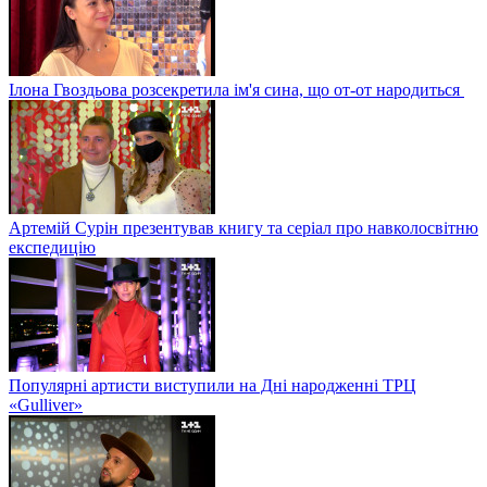
Ілона Гвоздьова розсекретила ім'я сина, що от-от народиться
Артемій Сурін презентував книгу та серіал про навколосвітню
експедицію
Популярні артисти виступили на Дні народженні ТРЦ
«Gulliver»