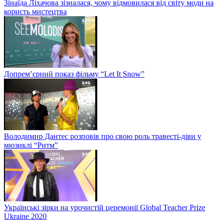
Зінаїда Ліхачова зізналася, чому відмовилася від світу моди на
користь мистецтва
Допрем’єрний показ фільму “Let It Snow”
Володимир Дантес розповів про свою роль травесті-діви у
мюзиклі “Ритм”
Українські зірки на урочистій церемонії Global Teacher Prize
Ukraine 2020