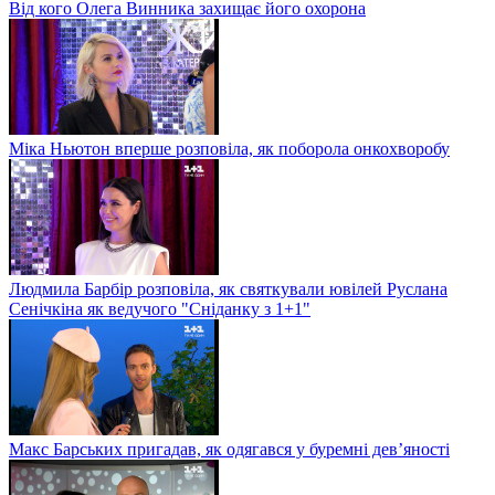
Від кого Олега Винника захищає його охорона
Міка Ньютон вперше розповіла, як поборола онкохворобу
Людмила Барбір розповіла, як святкували ювілей Руслана
Сенічкіна як ведучого "Сніданку з 1+1"
Макс Барських пригадав, як одягався у буремні дев’яності