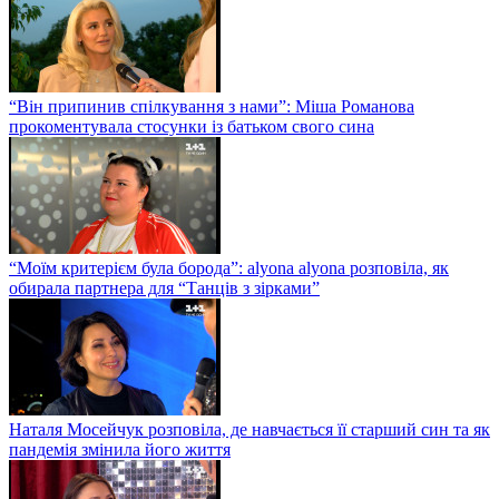
“Він припинив спілкування з нами”: Міша Романова
прокоментувала стосунки із батьком свого сина
“Моїм критерієм була борода”: alyona alyona розповіла, як
обирала партнера для “Танців з зірками”
Наталя Мосейчук розповіла, де навчається її старший син та як
пандемія змінила його життя