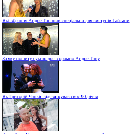
Які вбрання Андре Тан шив спеціально для виступів Гайтани
За яку пошиту сукню досі соромно Андре Тану
Як Григорій Чапкіс відсвяткував своє 90-річчя