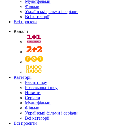
Мультфільми
Фільми
Українські фільми і серіали
Всі категорії
Всі проєкти
Канали
Категорії
Реаліті-шоу
Розважальні шоу
Новини
Серіали
Мультфільми
Фільми
Українські фільми і серіали
Всі категорії
Всі проєкти