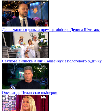
Де навчаються доньки прем’єр-міністра Дениса Шмигаля
Святкова виписка Анни Саліванчук з пологового будинку
Олександр Педан став шкіпером