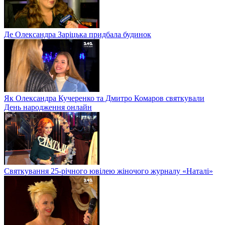
Де Олександра Заріцька придбала будинок
Як Олександра Кучеренко та Дмитро Комаров святкували
День народження онлайн
Святкування 25-річного ювілею жіночого журналу «Наталі»