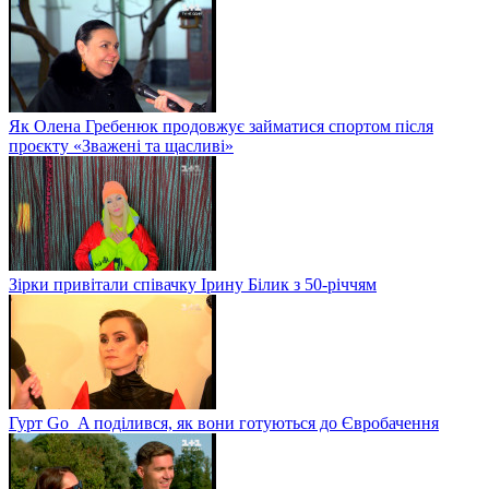
Як Олена Гребенюк продовжує займатися спортом після
проєкту «Зважені та щасливі»
Зірки привітали співачку Ірину Білик з 50-річчям
Гурт Go_A поділився, як вони готуються до Євробачення