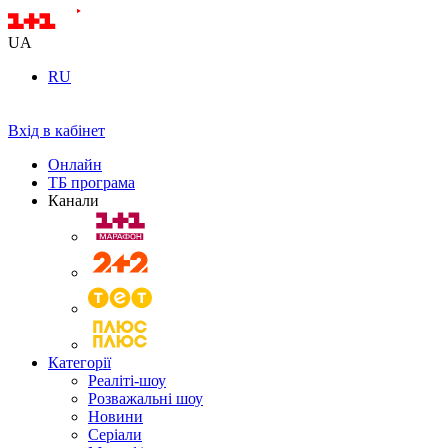
UA
RU
Вхід в кабінет
Онлайн
ТБ програма
Канали
Категорії
Реаліті-шоу
Розважальні шоу
Новини
Серіали