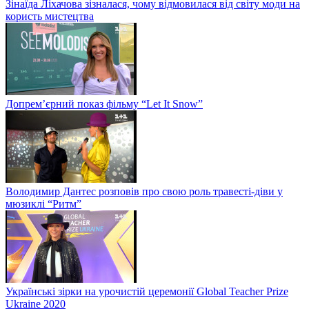
Зінаїда Ліхачова зізналася, чому відмовилася від світу моди на
користь мистецтва
Допрем’єрний показ фільму “Let It Snow”
Володимир Дантес розповів про свою роль травесті-діви у
мюзиклі “Ритм”
Українські зірки на урочистій церемонії Global Teacher Prize
Ukraine 2020