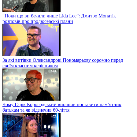
“Поки що ви бачили лише Lida Lee”: Дмитро Монатік
розповів про продюсерські плани
За які витівки Олександрові Пономарьову соромно перед
своїм класним керівником
Чому Гарік Корогодський вирішив поставити пам’ятник
батькам та як відзначив 60-ліття