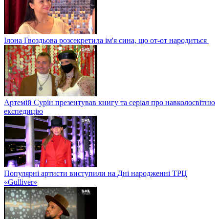
Ілона Гвоздьова розсекретила ім'я сина, що от-от народиться
Артемій Сурін презентував книгу та серіал про навколосвітню
експедицію
Популярні артисти виступили на Дні народженні ТРЦ
«Gulliver»