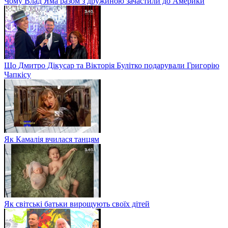
Чому Влад Яма разом з дружиною зачастили до Америки
Що Дмитро Дікусар та Вікторія Булітко подарували Григорію
Чапкісу
Як Камалія вчилася танцям
Як світські батьки вирощують своїх дітей