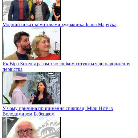
Модний показ за мотивами художника Івана Марчука
Як Віра Кекелія разом з чоловіком готуються до народження
первістка
У чому причина припинення співпраці Міли Нітіч з
Володимиром Бебешком