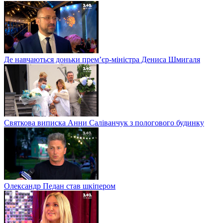
Де навчаються доньки прем’єр-міністра Дениса Шмигаля
Святкова виписка Анни Саліванчук з пологового будинку
Олександр Педан став шкіпером