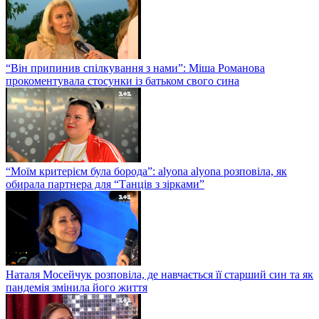
“Він припинив спілкування з нами”: Міша Романова
прокоментувала стосунки із батьком свого сина
“Моїм критерієм була борода”: alyona alyona розповіла, як
обирала партнера для “Танців з зірками”
Наталя Мосейчук розповіла, де навчається її старший син та як
пандемія змінила його життя