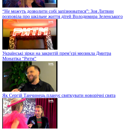
“Не можуть дозволити собі запізнюватися”: Зоя Литвин
розповіла про шкільне життя дітей Володимира Зеленського
Українські зірки на закритій прем’єрі мюзикла Дмитра
Монатіка “Ритм”
Як Сергій Танчинець планує святкувати новорічні свята