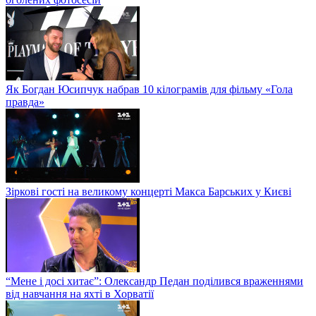
Як Богдан Юсипчук набрав 10 кілограмів для фільму «Гола
правда»
Зіркові гості на великому концерті Макса Барських у Києві
“Мене і досі хитає”: Олександр Педан поділився враженнями
від навчання на яхті в Хорватії