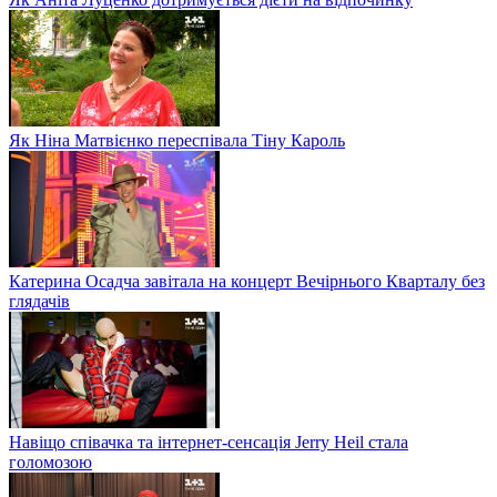
Як Ніна Матвієнко переспівала Тіну Кароль
Катерина Осадча завітала на концерт Вечірнього Кварталу без
глядачів
Навіщо співачка та інтернет-сенсація Jerry Heil стала
голомозою