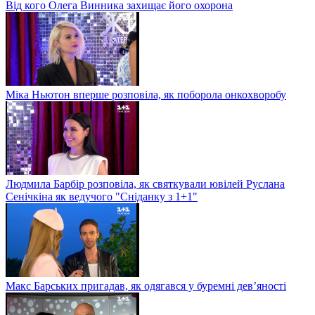
Від кого Олега Винника захищає його охорона
Міка Ньютон вперше розповіла, як поборола онкохворобу
Людмила Барбір розповіла, як святкували ювілей Руслана
Сенічкіна як ведучого "Сніданку з 1+1"
Макс Барських пригадав, як одягався у буремні дев’яності