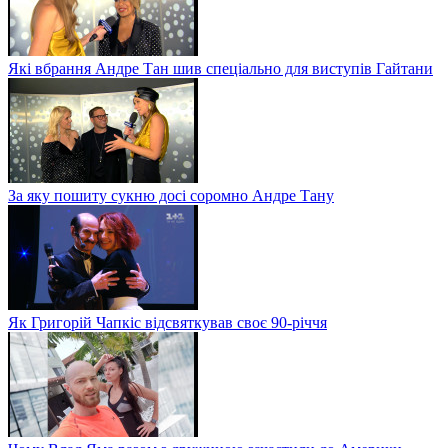
Які вбрання Андре Тан шив спеціально для виступів Гайтани
За яку пошиту сукню досі соромно Андре Тану
Як Григорій Чапкіс відсвяткував своє 90-річчя