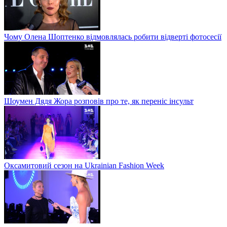
Чому Олена Шоптенко відмовлялась робити відверті фотосесії
Шоумен Дядя Жора розповів про те, як переніс інсульт
Оксамитовий сезон на Ukrainian Fashion Week