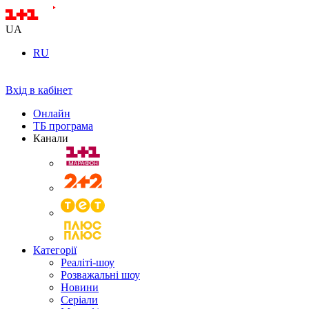
UA
RU
Вхід в кабінет
Онлайн
ТБ програма
Канали
Категорії
Реаліті-шоу
Розважальні шоу
Новини
Серіали