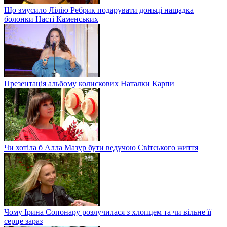
Що змусило Лілію Ребрик подарувати доньці нащадка
болонки Насті Каменських
Презентація альбому колискових Наталки Карпи
Чи хотіла б Алла Мазур бути ведучою Світського життя
Чому Ірина Сопонару розлучилася з хлопцем та чи вільне її
серце зараз