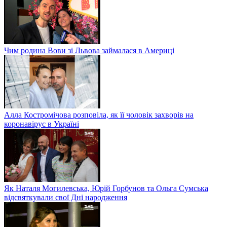
Чим родина Вови зі Львова займалася в Америці
Алла Костромічова розповіла, як її чоловік захворів на
коронавірус в Україні
Як Наталя Могилевська, Юрій Горбунов та Ольга Сумська
відсвяткували свої Дні народження