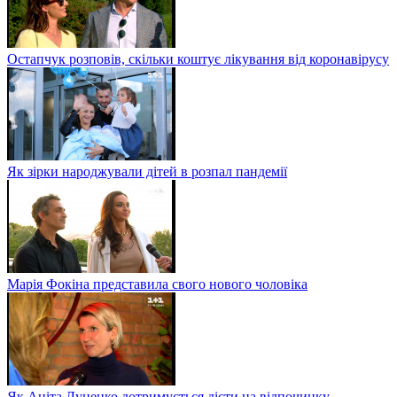
Остапчук розповів, скільки коштує лікування від коронавірусу
Як зірки народжували дітей в розпал пандемії
Марія Фокіна представила свого нового чоловіка
Як Аніта Луценко дотримується дієти на відпочинку