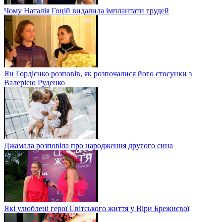
Чому Наталія Гоцій видалила імплантати грудей
Ян Гордієнко розповів, як розпочалися його стосунки з
Валерією Руденко
Джамала розповіла про народження другого сина
Які улюблені герої Світського життя у Віри Брежнєвої