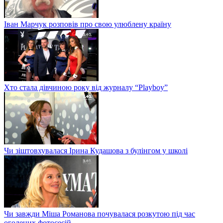
Іван Марчук розповів про свою улюблену країну
Хто стала дівчиною року від журналу “Playboy”
Чи зіштовхувалася Ірина Кудашова з булінгом у школі
Чи завжди Міша Романова почувалася розкутою під час
оголених фотосесій