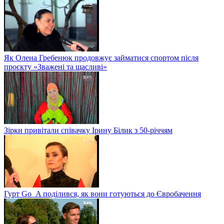
Як Олена Гребенюк продовжує займатися спортом після
проєкту «Зважені та щасливі»
Зірки привітали співачку Ірину Білик з 50-річчям
Гурт Go_A поділився, як вони готуються до Євробачення