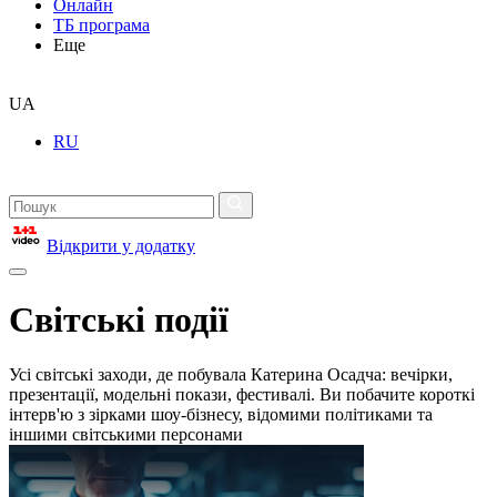
Онлайн
ТБ програма
Еще
UA
RU
Відкрити у додатку
Світські події
Усі світські заходи, де побувала Катерина Осадча: вечірки,
презентації, модельні покази, фестивалі. Ви побачите короткі
інтерв'ю з зірками шоу-бізнесу, відомими політиками та
іншими світськими персонами