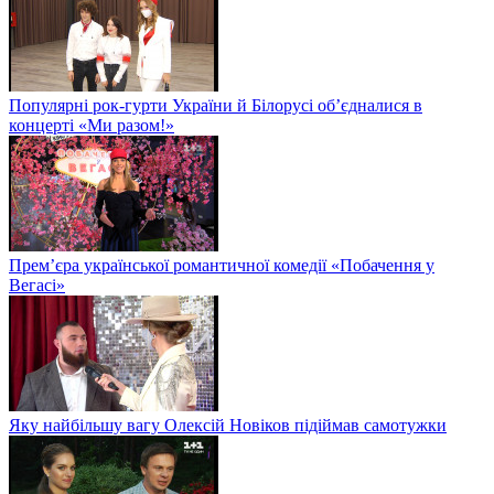
Популярні рок-гурти України й Білорусі об’єдналися в
концерті «Ми разом!»
Прем’єра української романтичної комедії «Побачення у
Вегасі»
Яку найбільшу вагу Олексій Новіков підіймав самотужки