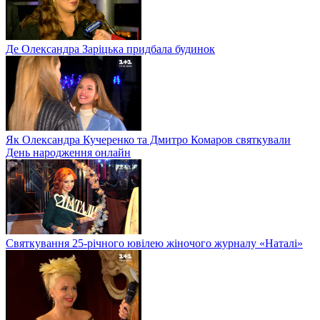
Де Олександра Заріцька придбала будинок
Як Олександра Кучеренко та Дмитро Комаров святкували
День народження онлайн
Святкування 25-річного ювілею жіночого журналу «Наталі»