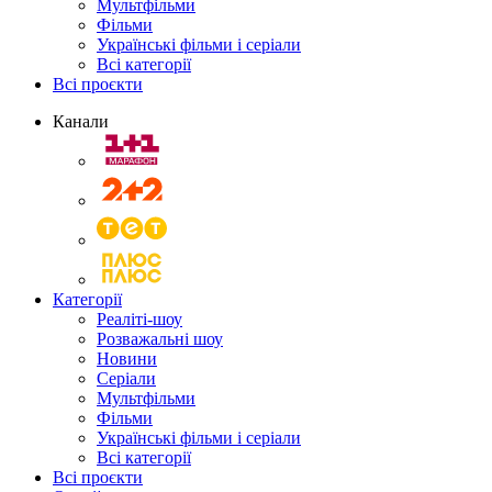
Мультфільми
Фільми
Українські фільми і серіали
Всі категорії
Всі проєкти
Канали
Категорії
Реаліті-шоу
Розважальні шоу
Новини
Серіали
Мультфільми
Фільми
Українські фільми і серіали
Всі категорії
Всі проєкти