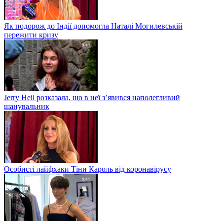
Як подорож до Індії допомогла Наталі Могилевській
пережити кризу
Jerry Heil розказала, що в неї з’явився наполегливий
шанувальник
Особисті лайфхаки Тіни Кароль від коронавірусу