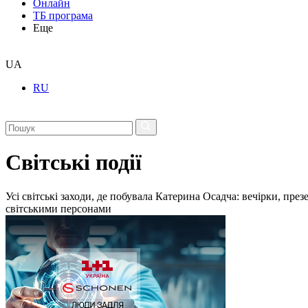
Онлайн
ТБ програма
Еще
UA
RU
Світські події
Усі світські заходи, де побувала Катерина Осадча: вечірки, пре
світськими персонами