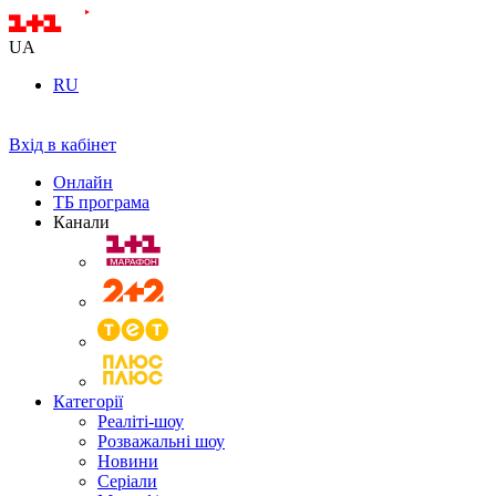
UA
RU
Вхід в кабінет
Онлайн
ТБ програма
Канали
Категорії
Реаліті-шоу
Розважальні шоу
Новини
Серіали