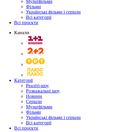
Мультфільми
Фільми
Українські фільми і серіали
Всі категорії
Всі проєкти
Канали
Категорії
Реаліті-шоу
Розважальні шоу
Новини
Серіали
Мультфільми
Фільми
Українські фільми і серіали
Всі категорії
Всі проєкти