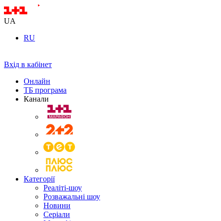
UA
RU
Вхід в кабінет
Онлайн
ТБ програма
Канали
Категорії
Реаліті-шоу
Розважальні шоу
Новини
Серіали