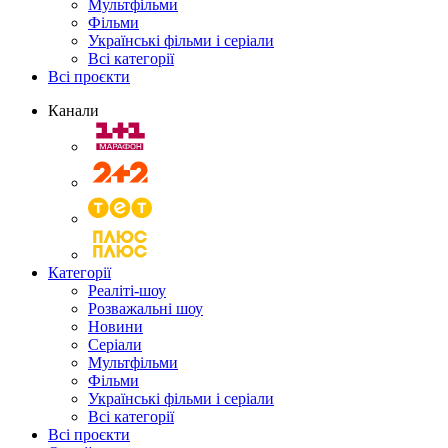
Мультфільми
Фільми
Українські фільми і серіали
Всі категорії
Всі проєкти
Канали
Категорії
Реаліті-шоу
Розважальні шоу
Новини
Серіали
Мультфільми
Фільми
Українські фільми і серіали
Всі категорії
Всі проєкти