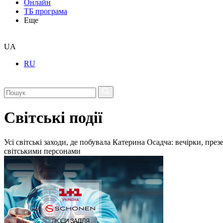
Онлайн
ТБ програма
Еще
UA
RU
Світські події
Усі світські заходи, де побувала Катерина Осадча: вечірки, пре
світськими персонами